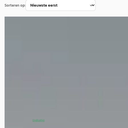
Sorteren op:
EV
A
CUPRA Tavascan
·
2026
Essential 82 kWh
€ 41.990
v.a. € 890/mnd
Marktconform
2026 · 5.000 km · Elektrisch · Automaat
Cupra Garage Dordrecht
· Dordrecht
4,4
(
456
)
28 dagen geleden geplaatst
~
100
% SoH
Bekijk aanbieding →
(indicatie)