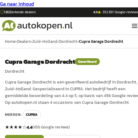
Ga naar inhoud
1.822
erkende dealers
4,4
·
352.831
Google-reviews
Home
›
Dealers
›
Zuid-Holland
›
Dordrecht
›
Cupra Garage Dordrecht
Cupra Garage Dordrecht
Geverifieerd
Dordrecht
Cupra Garage Dordrecht
is een
geverifieerd
auto
bedrijf in
Dordrecht
,
Zuid-Holland
.
Gespecialiseerd in CUPRA.
Het bedrijf heeft een
gemiddelde beoordeling van 4.4 op 5, op basis van 456 Google revie
Op autokopen.nl staan 4 occasions van Cupra Garage Dordrecht.
MERKEN:
CUPRA
★★★★
☆
4.4
(
456
Google reviews)