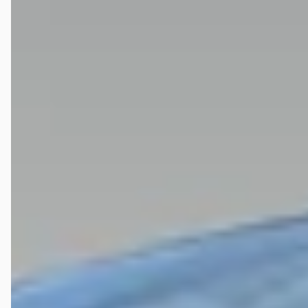
monteur Jonah)
Maurice Winkel
★
☆☆☆☆
maart 2026
Adverteren met voorraad auto's die er in werkelijkheid helemaal niet
zijn.Je gaat dus gewoon voor niets.Ineens is het model waar je voor
komt al verkocht terwijl er op de website nog vele staan. Dan moet je
maar een nieuw model bestellen dat kan dan wel.Zonde van je tijd
om heen te gaan.
Willemijn Overmaat
★★★★★
februari 2026
45 min voor sluitingstijd gebeld dat mijn benzineklep niet meer
open ging. Kon direct langskomen en de klep repareren. Ze waren zeer
vriendelijk en hadden zelfs juiste onderdeel op voorraad. Binnen
een half uur waren we weer op weg. Top service !
Pim Puk
★★★★
☆
juni 2026