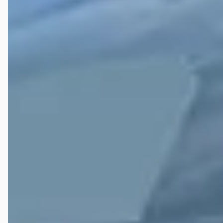
Jaren klant maar service is laatste jaren minder geworden. Veel
wisselingen personeel. En hoge reparatie tarieven
Veelgestelde vragen over Cupra Garage Dordrecht
Wat zijn de openingstijden van Cupra Garage
Dordrecht?
Hoe wordt Cupra Garage Dordrecht beoordeeld?
Hoeveel occasions heeft Cupra Garage Dordrecht?
Welke brandstoftypen biedt Cupra Garage Dordrecht
aan?
Welke automerken verkoopt Cupra Garage Dordrecht?