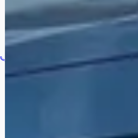
Hoe neem ik contact op met Cupra Garage Dordrecht?
Bel dealer
Routebeschrijving