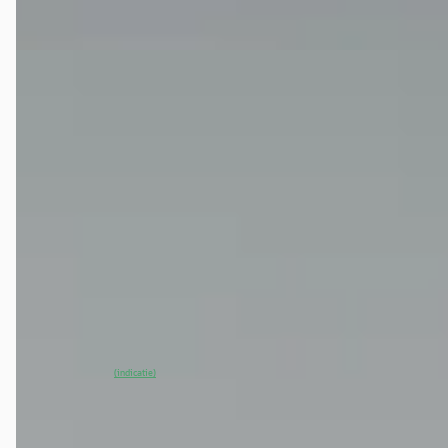
Vergelijk
EV
A
CUPRA Raval
·
2026
Business First Edition 56 kWh
€ 32.490
v.a. € 689/mnd
2026 · 5.000 km · Elektrisch · Automaat
Cupra Garage Dordrecht
· Dordrecht
4,4
(
456
)
58 dagen geleden geplaatst
~
100
% SoH
Bekijk aanbieding →
(indicatie)
Vergelijk