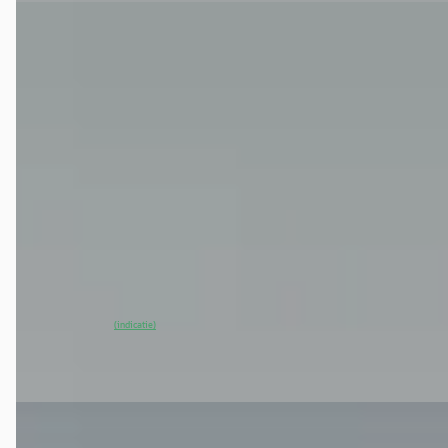
EV
A
CUPRA Raval
·
2026
Performance First Edition 56 kWh
€ 35.356
v.a. € 749/mnd
2026 · 5.000 km · Elektrisch · Automaat
Cupra Garage Dordrecht
· Dordrecht
4,4
(
456
)
60 dagen geleden geplaatst
~
100
% SoH
Bekijk aanbieding →
(indicatie)
Vergelijk
EV
A
CUPRA Born
·
2026