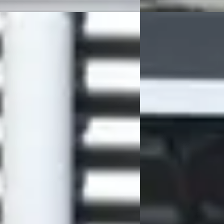
Corsa
·
2012
F
Saab 9-5
·
2008
F. BLITZ LPG / APK t/m 22-12-2026 /
ENEMEN
2.3T VECTOR SPORT /
€ 3.640
 geprijsd
v.a. € 77/mnd
346.285 km · LPG · Handgeschakeld
2008 · 345.419 km · Be
tra Auto's
· Deventer
4,3
(
83
)
Grouwstra Auto's
· Deve
en geleden geplaatst
52 dagen geleden gepl
 aanbieding →
Bekijk aanbieding →
Vergelijk