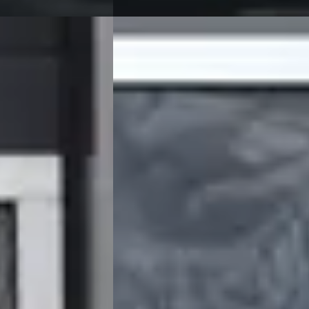
A
Ford Focus
·
2022
NO DAK / CLIMA /
1.0 ST LINE / CARPLAY / STOEL+STUUR
UDEN
VERW. / P.CAM.
€ 19.440
v.a. € 412/mnd
Marktconform
esel · Handgeschakeld
2022 · 42.207 km · Benzine ·
Handgeschakeld
nter
4,3
(
83
)
Grouwstra Auto's
· Deventer
4,3
(
83
)
aatst
525 dagen geleden geplaatst
Bekijk aanbieding →