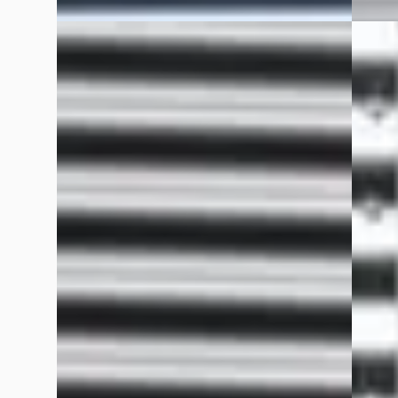
B
Opel 
Mercedes-Benz B-Klasse
·
2010
1.2 ECO
160 BLUEEFFICIENCY / COMFORT / NIEUWE
ZO ME
APK / TREKHAAK
€ 1.290
€ 2.940
Scherp
Scherp geprijsd
2012 · 
2010 · 267.835 km · Benzine ·
Grouws
Handgeschakeld
70 dag
Grouwstra Auto's
· Deventer
4,3
(
83
)
Bekijk
37 dagen geleden geplaatst
Vergelijk
Bekijk aanbieding →
Vergelijk