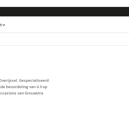
t
 Overijssel
.
Gespecialiseerd
lde beoordeling van 4.3 op
occasions van Grouwstra