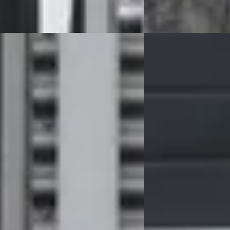
Vergelijk
D
RO CEED
·
2023
Kia Sportage
·
2012
DI GT-LINE / STR VERW. / TREKH. /
2.0 SUPER PACK / 4 
 APPLE CARPLAY
/ 100% ONDERHOUDEN 
40
€ 8.940
 529/mnd
v.a. € 190/mnd
94.664 km · Benzine · Automaat
Scherp geprijsd
tra Auto's
· Deventer
4,3
(
83
)
2012 · 249.983 km · Ben
gen geleden geplaatst
Grouwstra Auto's
· Deve
 aanbieding →
168 dagen geleden gepl