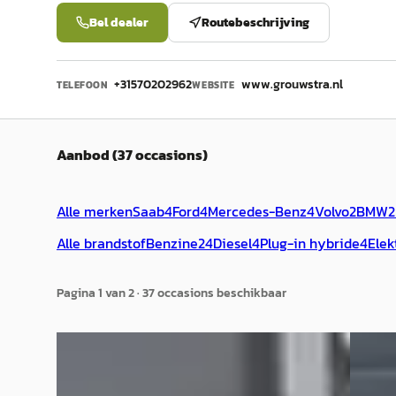
Bel dealer
Routebeschrijving
+31570202962
www.grouwstra.nl
TELEFOON
WEBSITE
Aanbod (37 occasions)
Alle merken
Saab
4
Ford
4
Mercedes-Benz
4
Volvo
2
BMW
2
Alle brandstof
Benzine
24
Diesel
4
Plug-in hybride
4
Elek
Pagina
1
van
2
·
37
occasion
s
beschikbaar
Nieuw binnen
Nieuw 
Toyota Yaris
·
1999
A
Volvo