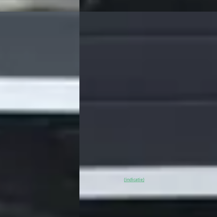
EV
Tesla Model 3
·
2023
 GOED ONDERHOUDEN
STANDARD RWD PLUS 60 KWH / TREK
/ CARPLAY
€ 29.940
v.a. € 635/mnd
nzine · Automaat
2023 · 105.311 km · Elektrisch · Automaat
nter
4,3
(
83
)
Grouwstra Auto's
· Deventer
4,3
(
83
)
aatst
31 dagen geleden geplaatst
~
90
% SoH
Bekijk aanbieding →
(indicatie)
Vergelijk