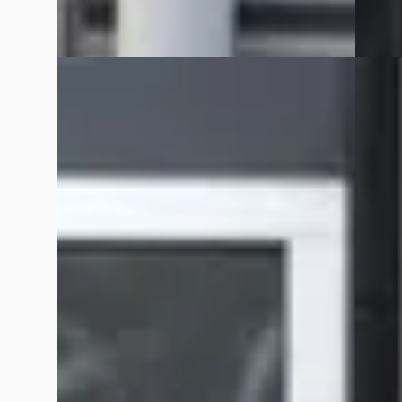
Vergelijk
Vergelijk
B
B
Ford S-Max
·
2008
Kia P
2.0-16V / STOELVERWARMING / AIRCO / 7
1.5 T-G
PERSOONS
PANO /
€ 2.940
€ 24.9
Marktconform
v.a. €
2008 · 269.542 km · Benzine ·
2023 · 
Handgeschakeld
Grouws
Grouwstra Auto's
· Deventer
4,3
(
83
)
140 da
424 dagen geleden geplaatst
Bekijk
Bekijk aanbieding →