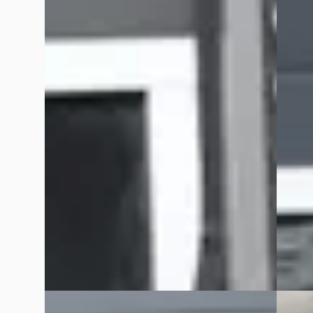
1.0-16V VVT-I TERRA
1.6 D2
€ 699
CRUISE
Scherp geprijsd
€ 4.94
1999 · 282.156 km · Benzine ·
v.a. € 
Handgeschakeld
Scherp
Grouwstra Auto's
· Deventer
4,3
(
83
)
2013 · 
3 dagen geleden geplaatst
Grouws
Bekijk aanbieding →
3 dage
Vergelijk
Bekijk
Vergelijk
D
D