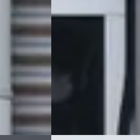
2.4 COMFORT LINE / CLIMA / STOELVER
EALER
GOED ONDERHOUDEN
 EIGENAAR
€ 4.740
v.a. € 100/mnd
Scherp geprijsd
2002 · 274.894 km · Benzine · Automaat
zine · Automaat
Grouwstra Auto's
· Deventer
4,3
(
83
)
nter
4,3
(
83
)
21 dagen geleden geplaatst
atst
Bekijk aanbieding →
Vergelijk
om
·
2026
B