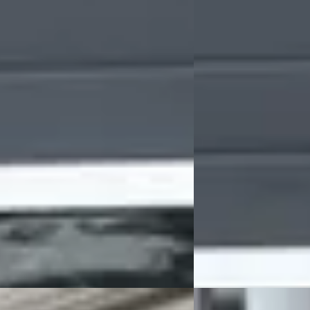
€ 4.450
 MOMENTUM / AFN. HAAK / PDC /
 / NAV
v.a. € 94/mnd
0
Scherp geprijsd
105/mnd
2003 · 201.527 km · Ben
 geprijsd
Grouwstra Auto's
· Deve
239.399 km · Diesel · Automaat
84 dagen geleden gepl
tra Auto's
· Deventer
4,3
(
83
)
Bekijk aanbieding →
n geleden geplaatst
Vergelijk
 aanbieding →
E