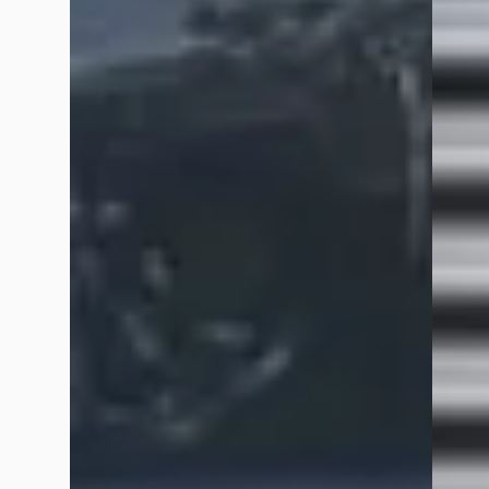
BMW 1-Serie
·
2012
BMW 1
116I BUSINESS+ / 18 INCH / CLIMA / CRUISE
116I I
KETTI
€ 11.440
€ 3.440
v.a. € 243/mnd
v.a. € 
Scherp geprijsd
Scherp
2012 · 114.794 km · Benzine · Automaat
2008 · 
Grouwstra Auto's
· Deventer
4,3
(
83
)
Handge
73 dagen geleden geplaatst
Grouws
Bekijk aanbieding →
52 dag
Vergelijk
Bekijk
Vergelijk