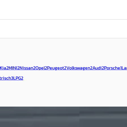
Kia
2
MINI
2
Nissan
2
Opel
2
Peugeot
2
Volkswagen
2
Audi
2
Porsche
1
La
trisch
3
LPG
2
binnen
Porsche Cayenne
·
4.5 S
 V40
·
2013