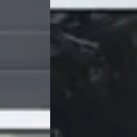
Hyundai i10
·
2011
 / 9 PERSOONS / VOL
1.1 PURE / NIEUWE APK
€ 2.740
Scherp geprijsd
n hybride ·
2011 · 140.338 km · Benzine ·
Handgeschakeld
nter
4,3
(
83
)
Grouwstra Auto's
· Deventer
4,3
(
83
)
aatst
58 dagen geleden geplaatst
Bekijk aanbieding →
Vergelijk