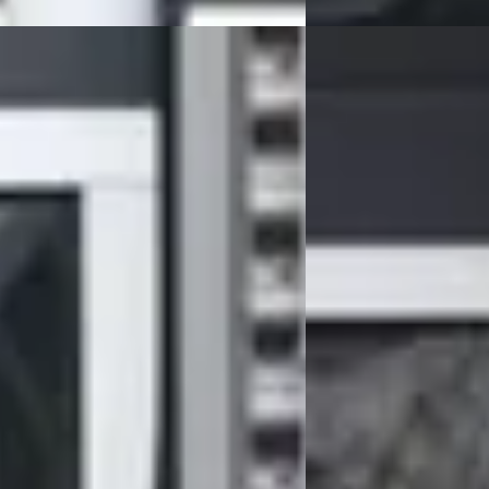
D
A3
·
2014
Audi A3
·
2008
I AMBIT. PRO LINE + / 19 INCH / PDC
2.0 TDI ATTR. BNS / PA
PDC / 100% ONDERHO
0
€ 4.240
 274/mnd
v.a. € 90/mnd
 geprijsd
Scherp geprijsd
149.962 km · Benzine ·
schakeld
2008 · 360.943 km · Di
tra Auto's
· Deventer
4,3
(
83
)
Grouwstra Auto's
· Deve
en geleden geplaatst
161 dagen geleden gepl
 aanbieding →
Bekijk aanbieding →