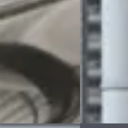
des-Benz E-Klasse
·
2010
Saab 9-3
·
2011
I AVANTGARDE / CARPLAY / NEK &
1.8T NORDEN / 100% D
VERW. / XENON / CLIMA
ONDERHOUDEN / 1e NL
0
€ 12.940
 295/mnd
v.a. € 274/mnd
 geprijsd
Boven markt
264.533 km · Benzine · Automaat
2011 · 171.499 km · Ben
tra Auto's
· Deventer
4,3
(
83
)
Grouwstra Auto's
· Deve
en geleden geplaatst
14 dagen geleden gepla
 aanbieding →
Bekijk aanbieding →
Vergelijk
Ford Transit Cust