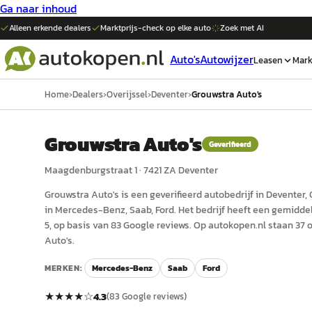
Ga naar inhoud
Alleen erkende dealers
Marktprijs-check op elke
auto
Zoek met AI
Auto's
Autowijzer
Leasen
Mark
Home
›
Dealers
›
Overijssel
›
Deventer
›
Grouwstra Auto's
Grouwstra Auto's
Geverifieerd
Maagdenburgstraat 1
·
7421 ZA
Deventer
Grouwstra Auto's
is een
geverifieerd
auto
bedrijf in
Deventer
,
in Mercedes-Benz, Saab, Ford.
Het bedrijf heeft een gemidde
5, op basis van 83 Google reviews.
Op autokopen.nl staan 37 
Auto's.
MERKEN:
Mercedes-Benz
Saab
Ford
★★★★
☆
4.3
(
83
Google reviews)