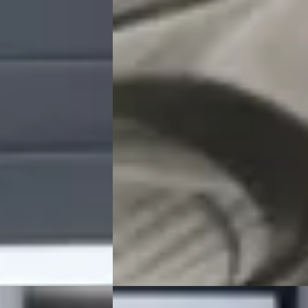
1.0 ECOB. ST-LINE / CARPLAY / DAB /
CRUISE / PDC
€ 9.650
v.a. € 205/mnd
zine · Automaat
Scherp geprijsd
nter
4,3
(
83
)
2019 · 108.872 km · Benzine ·
Handgeschakeld
aatst
Grouwstra Auto's
· Deventer
4,3
(
83
)
8 dagen geleden geplaatst
Bekijk aanbieding →
Vergelijk
Volvo V70
·
2002