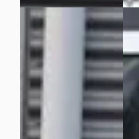
B
B
Volkswagen Golf
·
2018
Audi 
1.5 TSI COMFORTLINE BUSINESS / ADAP.
1.4 TFS
CRUISE / CARPLAY
€ 12.94
€ 11.880
v.a. €
v.a. € 252/mnd
Scherp
Scherp geprijsd
2014 · 
2018 · 169.282 km · Benzine · Automaat
Handge
Grouwstra Auto's
· Deventer
4,3
(
83
)
Grouws
33 dagen geleden geplaatst
84 dag
Bekijk aanbieding →
Bekijk