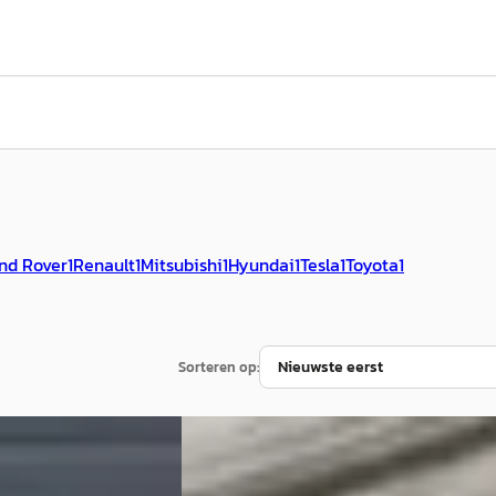
nd Rover
1
Renault
1
Mitsubishi
1
Hyundai
1
Tesla
1
Toyota
1
Sorteren op:
2003
C
Ford Fiesta
·
2019