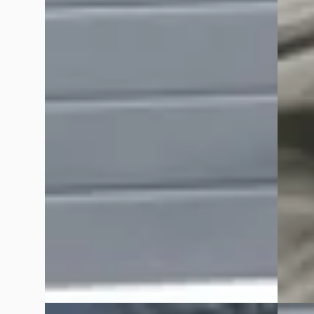
Mercedes-Benz CLA-Klasse
·
2015
Merce
250 SPORT 4M. PRES. VOL OPTIES! AMG-
350 CG
PAKKET
STOEL 
€ 17.890
€ 13.90
v.a. € 379/mnd
v.a. €
Scherp geprijsd
Scherp
2015 · 143.463 km · Benzine · Automaat
2010 · 
Grouwstra Auto's
· Deventer
4,3
(
83
)
Grouws
8 dagen geleden geplaatst
29 dag
Bekijk aanbieding →
Bekijk
Vergelijk
Vergelijk
B
B