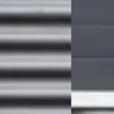
-Serie
·
2008
2.5 PHEV LIMITED L2H1
NTRODUCTION / APK T/M 13-07-27 / D-
OPTIES
NG VERVANGEN
€ 46.900
v.a. € 994/mnd
73/mnd
2026 · 8.303 km · Plug-i
 geprijsd
Automaat
170.971 km · Benzine ·
Grouwstra Auto's
· Deve
schakeld
135 dagen geleden gepl
tra Auto's
· Deventer
4,3
(
83
)
Bekijk aanbieding →
en geleden geplaatst
Vergelijk
 aanbieding →