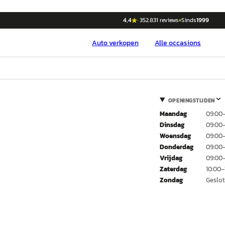
4,4
·
352.831
reviews
Sinds
1999
Auto
verkopen
Alle occasions
OPENINGSTIJDEN
Maandag
09:00
Dinsdag
09:00
Woensdag
09:00
Donderdag
09:00
Vrijdag
09:00
Zaterdag
10:00–
Zondag
Geslo