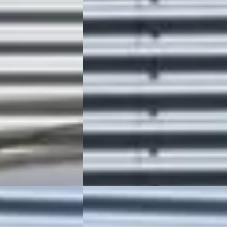
€ 9.940
v.a. € 211/mnd
Marktconform
2021 · 92.031 km · Diesel · Handgeschake
sel · Handgeschakeld
Grouwstra Auto's
· Deventer
4,3
(
83
)
nter
4,3
(
83
)
93 dagen geleden geplaatst
laatst
Bekijk aanbieding →
Vergelijk
EV
orter
·
2020
Volkswagen Transporter
·
2020