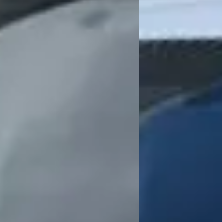
 en ik ben ontzettend tevreden. De auto ziet er echt top uit en rijdt perfec
alles duidelijk uit te leggen. Ik voelde me echt goed geholpen en welkom. Al
nellingsbak, steeds ontkend door de garage. Later ook een roetfilterproblee
ware onderdrukte bewust foutmeldingen, waardoor de eigenaar van Grouwstra
noodzaakt juridische stappen te nemen. Niet te vertrouwen.