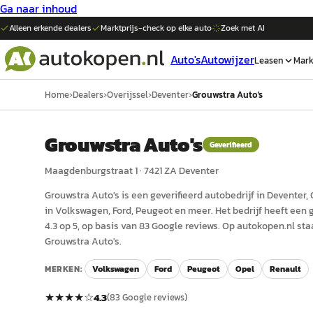
Ga naar inhoud
Alleen erkende dealers
Marktprijs-check op elke
auto
Zoek met AI
Auto's
Autowijzer
Leasen
Mark
Home
›
Dealers
›
Overijssel
›
Deventer
›
Grouwstra Auto's
Grouwstra Auto's
Geverifieerd
Maagdenburgstraat 1
·
7421 ZA
Deventer
Grouwstra Auto's
is een
geverifieerd
auto
bedrijf in
Deventer
,
in Volkswagen, Ford, Peugeot en meer.
Het bedrijf heeft een
4.3 op 5, op basis van 83 Google reviews.
Op autokopen.nl sta
Grouwstra Auto's.
MERKEN:
Volkswagen
Ford
Peugeot
Opel
Renault
★★★★
☆
4.3
(
83
Google reviews)