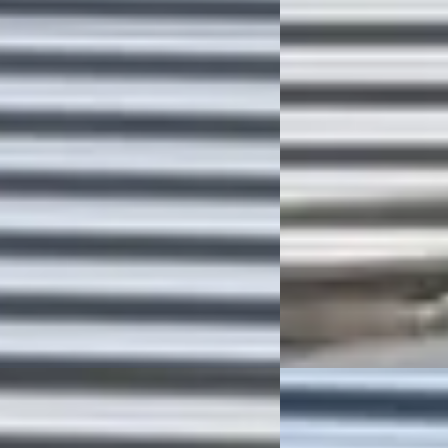
ANDROID AUTO / P.CAM /
PDC / CRUISE
+VOORRUIT VERW.
€ 9.940
40
v.a. € 211/mnd
 900/mnd
Scherp geprijsd
14.941 km · Diesel · Automaat
2016 · 153.902 km · Die
tra Auto's
· Deventer
4,3
(
83
)
Grouwstra Auto's
· Deve
gen geleden geplaatst
880 dagen geleden gep
 aanbieding →
Bekijk aanbieding →
Vergelijk
wagen Transporter
·
2022
EV
Volkswagen Transp
I L2H1 / APP CONNECT / SIDE BARS /