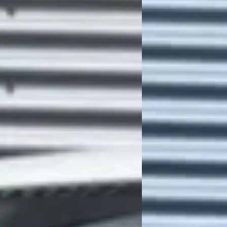
JN INRICHTING
T6 Transporter E TRA
ELEKTRISCH / DIVERS
0
€ 24.940
401/mnd
v.a. € 529/mnd
 geprijsd
Marktconform
152.258 km · Diesel · Handgeschakeld
2020 · 2.081 km · Elekt
tra Auto's
· Deventer
4,3
(
83
)
Grouwstra Auto's
· Deve
gen geleden geplaatst
1606 dagen geleden ge
 aanbieding →
Bekijk aanbieding →
Vergelijk