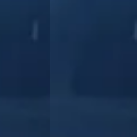
nds Peugeot cabrio… betreft verkoop zonder eerlijk te vertellen de schade 
 raad !!!! BLIJF DAAR WEG !
★★★
. Zeer blij mee, alles naar wens en optijd geleverd omdat we naar Oostenri
★★★
?