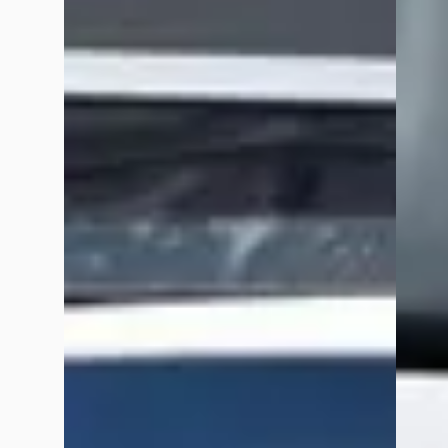
maart 2024
Een regelrechte schande !! Verkoper Adrie is een echte puber
hij had met gevolg na 1 week problemen met olieverlies .. deur 
Jeroen Smit
juli 2024
Via Marktplaats gezocht naar een verlengde busje automaat en
moesten. Echt alles super geregeld. Daan, dankjewel voor de g
Sebastiaan Postema
april 2026
Super service and lek maar geweldig hoe snel en hoe vriendeli
Veelgestelde vragen over Grouwstra Auto's