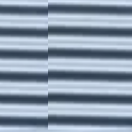
NSPORTER ABT
T6 Kombi E TRANSPORTER ABT
E OP VOORRAAD
ELEKTRISCH / DIVERSE OP VOORRAAD 
INCL.
€ 30.175
v.a. € 640/mnd
Boven markt
risch · Automaat
2020 · 1.772 km · Elektrisch · Automaat
nter
4,3
(
83
)
Grouwstra Auto's
· Deventer
4,3
(
83
)
plaatst
1606 dagen geleden geplaatst
Bekijk aanbieding →
Vergelijk