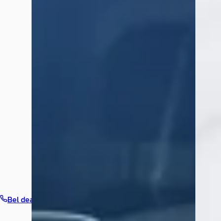
Bel dealer
Routebeschrijving