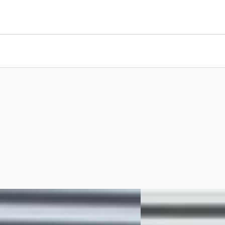
Transit Custom
·
2025
Opel MOVANO
·
201
0 300 AUT8 LIMITED /
2.3 CDTI L1H1 / 1e EIGE