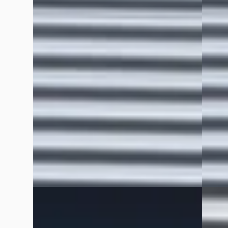
APPLE/
€ 44.940
STOEL
v.a. € 953/mnd
€ 42.4
2025 · 14.941 km · Diesel · Automaat
v.a. €
Grouwstra Auto's
· Deventer
4,3
(
83
)
2025 · 
52 dagen geleden geplaatst
Grouws
Bekijk aanbieding →
130 da
Vergelijk
Bekijk
Vergelijk
Renault Trafic
·
2015
Volks
1.6 DCI T29 L2H1 / IMPERIAAL / TREKHAAK /
2.0 TD