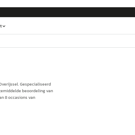
t
 Overijssel
.
Gespecialiseerd
 gemiddelde beoordeling van
an 8 occasions van