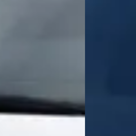
 (in onze ogen) die alleen wat verteld behalve de waarheid over de tweedeha
die niet goed sluit - ramen die slecht sluiten en langzaam… eerlijk jongens 1
 benzine. Autobedrijf Grouwstra heeft ons geleverd een Citroen Berlingo L2
oede en vriendelijke service.
jk we werden geholpen. En log lekkere koffie ook.
Wat zijn de openingstijden van Grouwstra Auto's