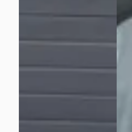
Google reviews over
Grouwstra Auto's
Charmain de Koster
mei 2026
Onlangs heb ik mijn Audi A1 gekocht bij Autobedrijf Grouwstra
Iedereen was super vriendelijk, behulpzaam en nam de tijd om 
naar een betrouwbare auto en goede service!
Bahram BN Design
mei 2026
Bus gekocht voor de zaak. Vanaf dag één klachten over de vers
geïnstalleerd vóór de verkoop. Wettelijk verboden. Deze soft
aansprakelijkheid af. Na maanden heen en weer zijn we nu ge
Rent Your Guide