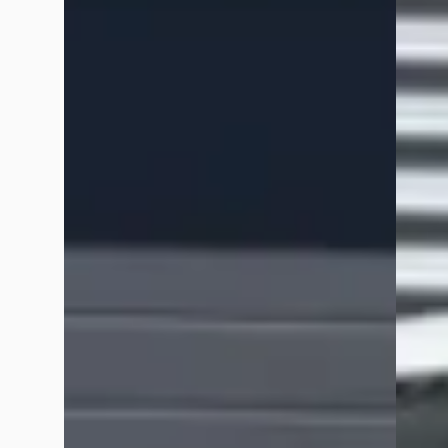
AIRCO
MAGAZI
€ 5.940
€ 18.94
v.a. € 126/mnd
v.a. € 
Scherp geprijsd
Scherp
2015 · 276.308 km · Diesel · Handgeschakeld
2022 · 
Grouwstra Auto's
· Deventer
4,3
(
83
)
Grouws
457 dagen geleden geplaatst
143 da
Bekijk aanbieding →
Bekijk
Vergelijk
Vergelijk