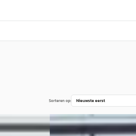
Sorteren op:
6
Peugeot Partner
·
2021
NAAR / ECC / NAVI /
1.5 BLUEHDI 2PERS. / PDC / BLUETOOTH