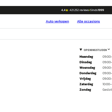
4,4
·
421.252
reviews
Sinds
1999
Auto
verkopen
Alle occasions
OPENINGSTIJDEN
Maandag
09:00
Dinsdag
09:00
Woensdag
09:00
Donderdag
09:00
Vrijdag
09:00
Zaterdag
10:00–
Zondag
Geslo