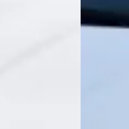
Hoe wordt Grouwstra Auto's beoordeeld?
Hoeveel occasions heeft Grouwstra Auto's?
Welke brandstoftypen biedt Grouwstra Auto's aa
Welke automerken verkoopt Grouwstra Auto's?
Hoe neem ik contact op met Grouwstra Auto's?