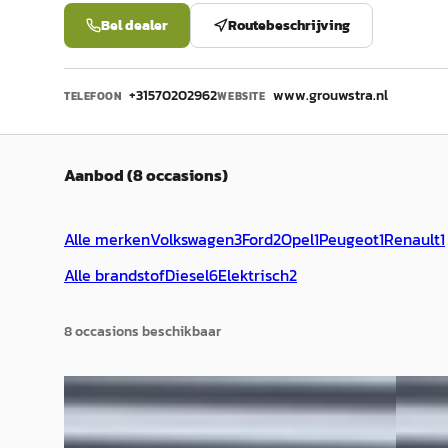
Bel dealer
Routebeschrijving
+31570202962
www.grouwstra.nl
TELEFOON
WEBSITE
Aanbod (8 occasions)
Alle merken
Volkswagen
3
Ford
2
Opel
1
Peugeot
1
Renault
1
Alle brandstof
Diesel
6
Elektrisch
2
8
occasion
s
beschikbaar
Ford Transit Custom
·
2025
Ford 
300 2.0 TDCI AUT L1H1 DUB. CABINE LIMITED
L1H1 2.