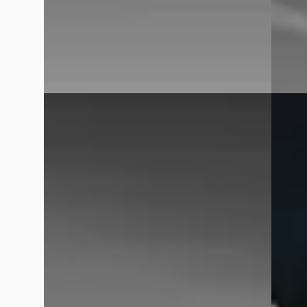
Bekijk aanbieding →
Bekijk
Vergelijk
Vergelijk
E
E
BMW 3-Serie
·
2022
BMW 2
320i M-Sport
Active 
€ 35.895
€ 43.89
v.a. € 761/mnd
v.a. €
Marktconform
Boven 
2022 · 46.627 km · Benzine · Automaat
2026 · 
Hedin Automotive BMW in Dordrecht
·
Hedin 
Dordrecht
4,2
(
336
)
Dordre