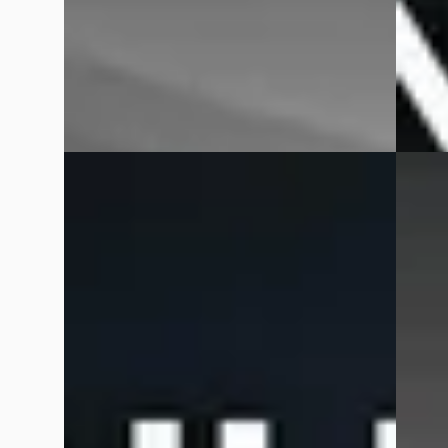
8 dagen geleden geplaatst
8 dage
Bekijk aanbieding →
Bekijk
Vergelijk
Vergelijk
E
E
BMW 1-Serie
·
2026
BMW 5
120 M-Sport Pro
Tourin
€ 43.895
€ 75.89
v.a. € 930/mnd
v.a. € 
Boven markt
Boven 
2026 · 7.114 km · Hybride · Automaat
2025 · 
Hedin Automotive BMW in Dordrecht
·
Hedin 