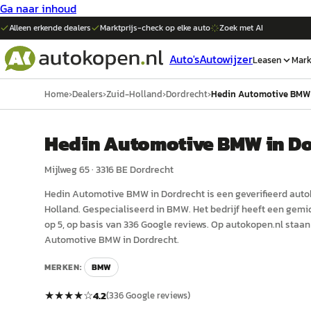
Ga naar inhoud
Alleen erkende dealers
Marktprijs-check op elke
auto
Zoek met AI
Auto's
Autowijzer
Leasen
Mark
Home
›
Dealers
›
Zuid-Holland
›
Dordrecht
›
Hedin Automotive BMW 
Hedin Automotive BMW in Do
Mijlweg 65
·
3316 BE
Dordrecht
Hedin Automotive BMW in Dordrecht
is een
geverifieerd
auto
Holland
.
Gespecialiseerd in BMW.
Het bedrijf heeft een gemi
op 5, op basis van 336 Google reviews.
Op autokopen.nl staan
Automotive BMW in Dordrecht.
MERKEN:
BMW
★★★★
☆
4.2
(
336
Google reviews)