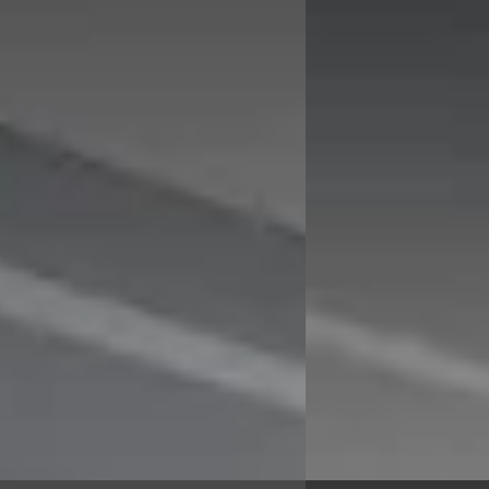
g 530e xDrive M-Sport
xDrive25e xLine
5
€ 47.895
 888/mnd
v.a. € 1.015/mnd
 geprijsd
Marktconform
52.372 km · Plug-in hybride ·
2025 · 15.172 km · Hybr
aat
Hedin Automotive BMW
Automotive BMW in Dordrecht
·
Dordrecht
4,2
(
336
)
cht
4,2
(
336
)
2 dagen geleden gepla
n geplaatst
Bekijk aanbieding →
 aanbieding →
Vergelijk