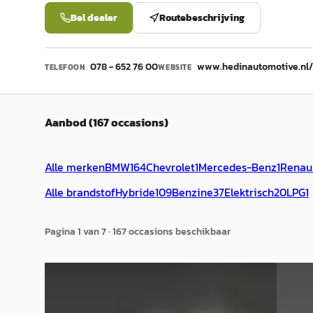
Bel dealer
Routebeschrijving
078 - 652 76 00
www.hedinautomotive.nl
TELEFOON
WEBSITE
Aanbod (167 occasions)
Alle merken
BMW
164
Chevrolet
1
Mercedes-Benz
1
Renau
Alle brandstof
Hybride
109
Benzine
37
Elektrisch
20
LPG
1
Pagina
1
van
7
·
167
occasion
s
beschikbaar
Nieuw binnen
Nieuw 
A
A
BMW X1
·
2026
BMW 5