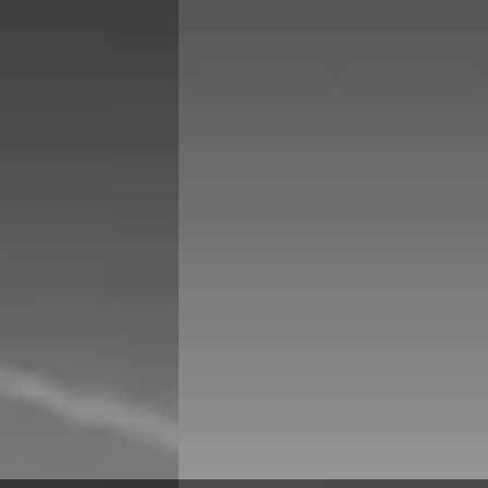
xDrive25e M-Sport
€ 48.895
v.a. € 1.036/mnd
Marktconform
ide · Automaat
2025 · 9.503 km · Hybride · Automaat
 in Dordrecht
·
Hedin Automotive BMW in Dordrecht
·
Dordrecht
4,2
(
336
)
atst
3 dagen geleden geplaatst
Bekijk aanbieding →
Vergelijk