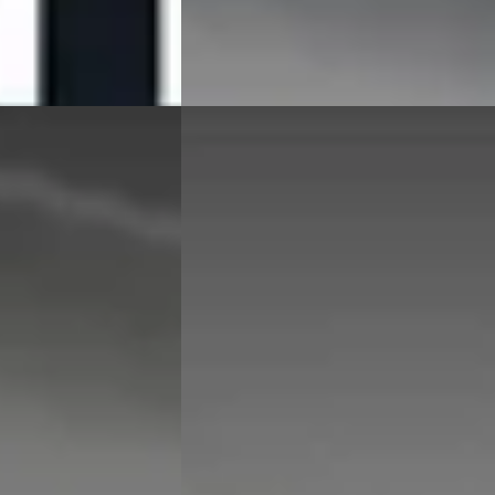
jk aanbieding →
Bekijk aanbieding →
Vergelijk
E
BMW X1
·
2025
xDrive25e xLine
€ 47.895
v.a. € 1.015/mnd
Marktconform
in hybride ·
2025 · 11.085 km · Hybride · Automaat
Hedin Automotive BMW in Dordrecht
·
 in Dordrecht
·
Dordrecht
4,2
(
336
)
8 dagen geleden geplaatst