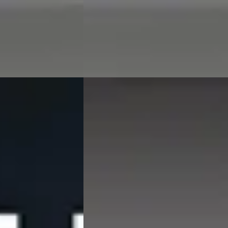
atst
8 dagen geleden geplaatst
Bekijk aanbieding →
Vergelijk
E
BMW XM
·
2025
ive M-Sort
PHEV 50e
€ 98.895
v.a. € 2.096/mnd
Scherp geprijsd
ide · Automaat
2025 · 28.499 km · Hybride · Automaat
 in Dordrecht
·
Hedin Automotive BMW in Dordrecht
·