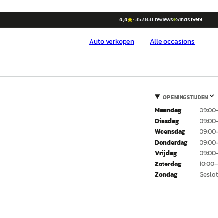
4,4
·
352.831
reviews
Sinds
1999
Auto
verkopen
Alle occasions
OPENINGSTIJDEN
Maandag
09:00
Dinsdag
09:00
Woensdag
09:00
Donderdag
09:00
Vrijdag
09:00
Zaterdag
10:00–
Zondag
Geslo