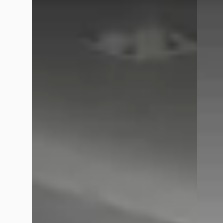
Nieuw binnen
E
A
BMW 3
BMW X1
·
2026
Tourin
xDrive25e xLine
€ 37.49
€ 52.895
v.a. €
v.a. € 1.121/mnd
Marktc
Marktconform
2022 · 
2026 · 8.488 km · Plug-in hybride ·
Hedin 
Automaat
Dordre
Hedin Automotive BMW in Dordrecht
·
53 dag
Dordrecht
4,2
(
336
)
Bekijk
3 dagen geleden geplaatst
Vergelijk
Bekijk aanbieding →