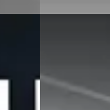
Nieuw binnen
E
BMW X1
·
2021
xDrive25e Sportline
€ 26.895
v.a. € 570/mnd
Scherp geprijsd
trisch · Automaat
2021 · 77.875 km · Hybride · Automaat
 in Dordrecht
·
Hedin Automotive BMW in Dordrecht
·
Dordrecht
4,2
(
336
)
atst
7 dagen geleden geplaatst