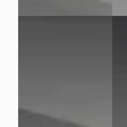
Vergelijk
Nieuw binnen
Nieuw 
E
E
BMW X5
·
2024
BMW 
xDrive50e M-Sport Pro
sDrive
€ 75.895
€ 47.89
v.a. € 1.609/mnd
v.a. € 
Scherp geprijsd
Marktc
2024 · 71.652 km · Hybride · Automaat
2025 · 
Hedin Automotive BMW in Dordrecht
·
Hedin 
Dordrecht
4,2
(
336
)
Dordre
6 dagen geleden geplaatst
6 dage