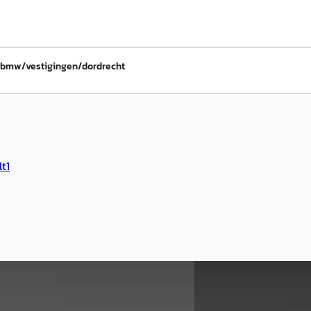
/bmw/vestigingen/dordrecht
lt
1
binnen
Nieuw binnen
E
-Serie
·
2023
BMW X1
·
2025