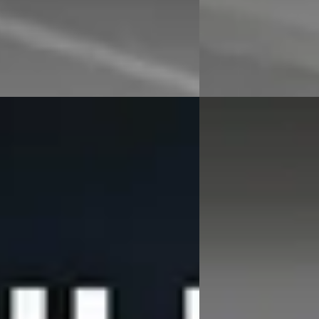
8 dagen geleden gepla
 aanbieding →
Bekijk aanbieding →
Vergelijk
E
-Serie
·
2026
BMW 1-Serie
·
2025
Tourer 225e xDrive M-Sport
120 M-Sport Pro
5
€ 39.895
 930/mnd
v.a. € 846/mnd
markt
Boven markt
12.743 km · Hybride · Automaat
2025 · 5.425 km · Hybri
Automotive BMW in Dordrecht
·
Hedin Automotive BMW
cht
4,2
(
336
)
Dordrecht
4,2
(
336
)