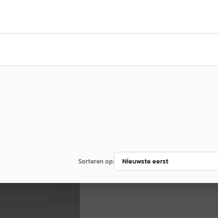
Sorteren op:
Nieuw binnen
E
BMW X1
·
2025