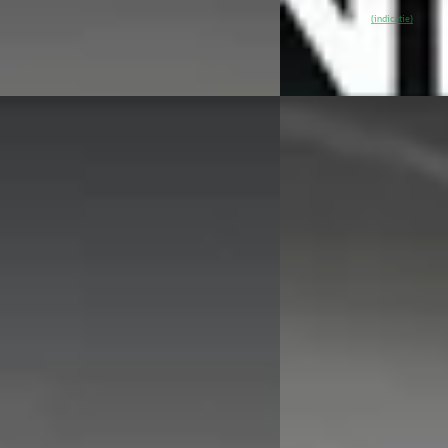
 aanbieding →
~
98
% SoH
Beki
(indicatie)
Vergelijk
A
X1
·
2025
BMW X1
·
2025
25e xLine
xDrive25e xLine
95
€ 46.895
1.032/mnd
v.a. € 994/mnd
onform
Marktconform
5.556 km · Hybride · Automaat
2025 · 17.963 km · Plug-
Automaat
Automotive BMW in Dordrecht
·
cht
4,2
(
336
)
Hedin Automotive BMW
Dordrecht
4,2
(
336
)
n geleden geplaatst