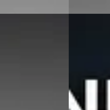
binnen
Nieuw binnen
EV
E
X1
·
2025
BMW iX3
·
2025
20i M-Sport
50 xDrive
5
€ 85.895
1.015/mnd
v.a. € 1.821/mnd
onform
Boven markt
19.365 km · Hybride · Automaat
2025 · 10.000 km · Elek
Automotive BMW in Dordrecht
·
Hedin Automotive BMW
cht
4,2
(
336
)
Dordrecht
4,2
(
336
)
n geleden geplaatst
7 dagen geleden gepla