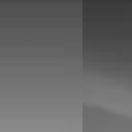
Nieuw binnen
-Serie
·
2022
E
BMW 2-Serie
·
202
g 330e xDrive
Cabrio 218i High Execu
5
€ 30.895
 795/mnd
v.a. € 655/mnd
onform
Marktconform
62.266 km · Hybride · Automaat
2020 · 49.551 km · Benz
Automotive BMW in Dordrecht
·
cht
4,2
(
336
)
Hedin Automotive BMW
Dordrecht
4,2
(
336
)
en geleden geplaatst
6 dagen geleden gepla
 aanbieding →
Bekijk aanbieding →
Vergelijk