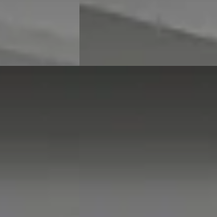
atst
Bekijk aanbieding →
Vergelijk
E
BMW 1-Serie
·
2025
120 M-Sport Pro
€ 38.895
v.a. € 824/mnd
Boven markt
de · Automaat
2025 · 10.130 km · Hybride · Automaat
 in Dordrecht
·
Hedin Automotive BMW in Dordrecht
·
Dordrecht
4,2
(
336
)