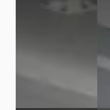
xDrive25e xLine
Tourin
€ 52.895
€ 41.89
v.a. € 1.121/mnd
v.a. €
Marktconform
Scherp
2026 · 9.535 km · Plug-in hybride · Automaat
2023 · 
Autom
Hedin Automotive BMW in Dordrecht
·
Dordrecht
4,2
(
336
)
Hedin 
Dordre
Vandaag geplaatst
Gistere
Bekijk aanbieding →
Bekijk
Vergelijk
Vergelijk