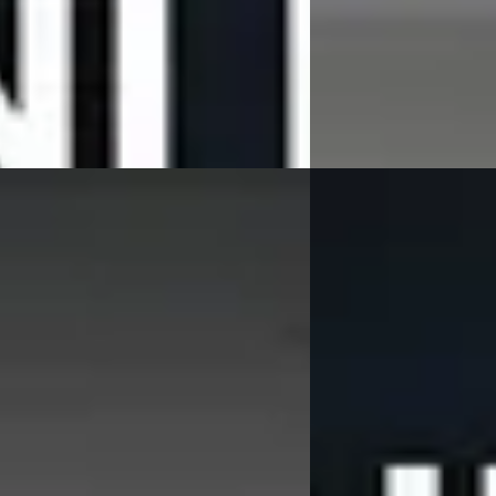
n geleden geplaatst
8 dagen geleden gepla
 aanbieding →
Bekijk aanbieding →
Vergelijk
E
-Serie
·
2025
BMW 2-Serie
·
2025
g 550e xDrive M-Sport Pro
Active Tourer 225e xDr
5
€ 38.895
1.609/mnd
v.a. € 824/mnd
markt
Boven markt
34.153 km · Hybride · Automaat
2025 · 10.108 km · Hybr
Automotive BMW in Dordrecht
·
Hedin Automotive BMW