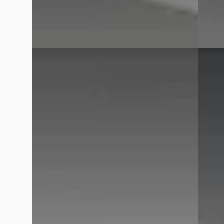
Bekijk aanbieding →
Bekijk
Vergelijk
Vergelijk
E
E
BMW 1-Serie
·
2025
BMW 
120 M-Sport Pro
xDrive
€ 37.795
€ 48.6
v.a. € 801/mnd
v.a. € 
Boven markt
Marktc
2025 · 17.347 km · Hybride · Automaat
2025 · 
Hedin Automotive BMW in Dordrecht
·
Hedin 
Dordrecht
4,2
(
336
)
Dordre
8 dagen geleden geplaatst
8 dage