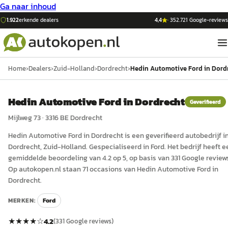
Ga naar inhoud
1.922
erkende dealers
4,4
·
352.721
Google-reviews
Home
›
Dealers
›
Zuid-Holland
›
Dordrecht
›
Hedin Automotive Ford in Dord
Hedin Automotive Ford in Dordrecht
Geverifieerd
Mijlweg 73
·
3316 BE
Dordrecht
Hedin Automotive Ford in Dordrecht
is een
geverifieerd
auto
bedrijf i
Dordrecht
, Zuid-Holland
.
Gespecialiseerd in Ford.
Het bedrijf heeft e
gemiddelde beoordeling van 4.2 op 5, op basis van 331 Google review
Op autokopen.nl staan 71 occasions van Hedin Automotive Ford in
Dordrecht.
MERKEN:
Ford
★★★★
☆
4.2
(
331
Google reviews)