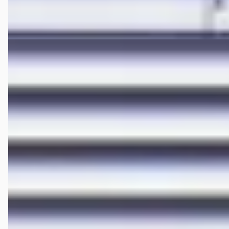
Vergelijk
EV
E
Hongqi E-HS9
·
2023
President 99 kWh
€ 59.995
v.a. € 1.272/mnd
Marktconform
2023 · 67.239 km · Elektrisch · Automaat
Hedin Automotive Hongqi in Houten
· Houten
4,3
(
306
)
205 dagen geleden geplaatst
Bekijk aanbieding →