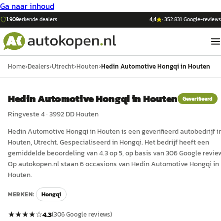
Ga naar inhoud
1.909
erkende dealers
4,4
·
352.831
Google-reviews
Home
›
Dealers
›
Utrecht
›
Houten
›
Hedin Automotive Hongqi in Houten
Hedin Automotive Hongqi in Houten
Geverifieerd
Ringveste 4
·
3992 DD
Houten
Hedin Automotive Hongqi in Houten
is een
geverifieerd
auto
bedrijf i
Houten
, Utrecht
.
Gespecialiseerd in Hongqi.
Het bedrijf heeft een
gemiddelde beoordeling van 4.3 op 5, op basis van 306 Google revie
Op autokopen.nl staan 6 occasions van Hedin Automotive Hongqi in
Houten.
MERKEN:
Hongqi
★★★★
☆
4.3
(
306
Google reviews)