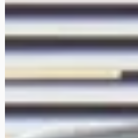
Vergelijk
Google reviews over
Hedin Automotive Hongqi in Houten
luuk van beelen
★★★★★
april 2026
Na 4 garages te hebben gehad die het probleem met onze Fiat
camper niet konden achterhalen zijn we bij Hedin in Houten
terechtgekomen, die als enige garage het probleem met onze camper
hebben kunnen vinden. De reparatie bleek een enorme klus te zijn
waarvoor een complete motorrevisie nodig was. In elke stap dacht
Hedin goed met ons mee over de opties inclusief de bijbehorende
kosten, communiceerden goed, en hebben in deze monsterklus echt
top werk verricht. We hadden van tevoren eigenlijk niet meer gedacht
om ooit nog met onze camper weg te kunnen, maar dankzij de