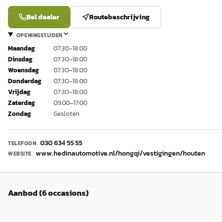
Bel dealer
Routebeschrijving
OPENINGSTIJDEN
Maandag
07:30–18:00
Dinsdag
07:30–18:00
Woensdag
07:30–18:00
Donderdag
07:30–18:00
Vrijdag
07:30–18:00
Zaterdag
09:00–17:00
Zondag
Gesloten
030 634 55 55
TELEFOON
www.hedinautomotive.nl/hongqi/vestigingen/houten
WEBSITE
Aanbod (6 occasions)