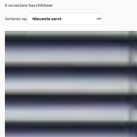
6
occasion
s
beschikbaar
Sorteren op:
EV
E
Hongqi E-HS9
·
2023
President 99 kWh
€ 57.995
v.a. € 1.229/mnd
Marktconform
2023 · 70.796 km · Elektrisch · Automaat
Hedin Automotive Hongqi in Houten
· Houten
4,3
(
306
)
381 dagen geleden geplaatst