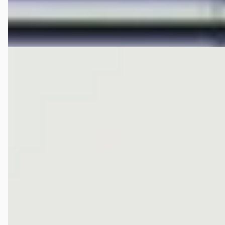
Bekijk aanbieding →
Vergelijk
EV
E
Hongqi E-HS9
·
2023
President Hongqi E-HS9 President Black Pack
€ 61.995
v.a. € 1.314/mnd
Marktconform
2023 · 30.065 km · Elektrisch · Automaat
Hedin Automotive Hongqi in Houten
· Houten
4,3
(
306
)
281 dagen geleden geplaatst