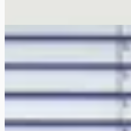
Bekijk aanbieding →
Vergelijk
EV
E
Hongqi E-HS9
·
2024
Executive 99 kWh 7-zitter
€ 59.995
v.a. € 1.272/mnd
Marktconform
2024 · 7.442 km · Elektrisch · Automaat
Hedin Automotive Hongqi in Houten
· Houten
4,3
(
306
)
147 dagen geleden geplaatst
Bekijk aanbieding →