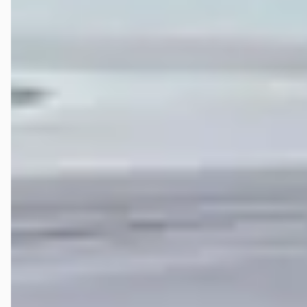
heeft en een vestigingsmanager die altijd met je meedenkt.
Veelgestelde vragen over Hedin Automotive Hongq
in Houten
Wat zijn de openingstijden van Hedin Automotive
Hongqi in Houten?
Hoe wordt Hedin Automotive Hongqi in Houten
beoordeeld?
Hoeveel occasions heeft Hedin Automotive Hongqi in
Houten?
Welke brandstoftypen biedt Hedin Automotive Hongqi
in Houten aan?