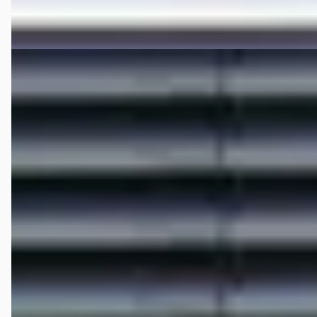
Vergelijk
EV
E
Hongqi E-HS9
·
2025
Executive Limited 99 kWh
€ 55.995
v.a. € 1.187/mnd
Marktconform
2025 · 17.641 km · Elektrisch · Automaat
Hedin Automotive Hongqi in Houten
· Houten
4,3
(
306
)
121 dagen geleden geplaatst
Bekijk aanbieding →