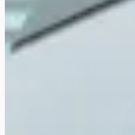
Vorige keer aangeven geen olie beurt of wat dan ook alleen
balanceren. Dit is tevens ook heel slecht gedaan, maar ook gewoon
een beurt gegeven. Naar 2weken bellen eindelijk iemand te pakken
gekregen en was het “geregeld” nu weer een afspraak gemaakt met
leenauto. Eerst zeggen dat ik dat niet bij geboekt heb en dan zeggen
o ja wel maar we hebben niks. Nee hoor nooit meer hierheen
Jaap J.J. Waverijn
★★★★
☆
mei 2026
Dit keer een onderhoudsbeurt aan mijn Subaru Solterra met accu
test. Snel en professioneel geholpen. De jarenlange ervaring die ik er
met FIAT en Alfa heb gehad zet zich voort in Subaru onderhoud.
Mooi, fijn en goed bedrijf waar Henk v.d. Kwast trots op mag zijn. Het
zijn de mensen die mijn review bepalen. Het geheel maakt een goede,
professionele en mooie indruk.
Hans Trapman
★★★★★
januari 2026
Altijd fijn bij een bedrijf te komen waar ze nog alles van een Alfaatje
weten. En waar iedereen nog alles snapt, terzake kundige monteurs