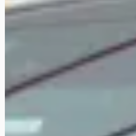
vakmensen bij Hedin kunnen we straks weer genieten van mooie
reizen!
Bart
★
☆☆☆☆
april 2026
Ondanks het vooraf opsturen van schadefoto’s moest ik alsnog
langskomen voor een nieuwe foto en kilometerstands­opname.
Tijdens dat bezoek werd gesuggereerd dat de auto mogelijk total loss
was… voor een paar krassen en een deuk. De indruk was duidelijk:
men wilde de schade liever niet repareren. Na het beantwoorden van
vragen over mijn verzekering (dezelfde avond per mail) bleef het stil.
Een week later belde ik zelf op voor een update, maar het gesprek
werd verbroken zonder dat er naar mijn gegevens was gevraagd, en
zonder terugbelpoging. Uiteindelijk geholpen door een ander
bedrijf.
justin van beek
★
☆☆☆☆
januari 2026
Voordeel van de twijfel gegeven. Blijkt toch weer de foute keuze.