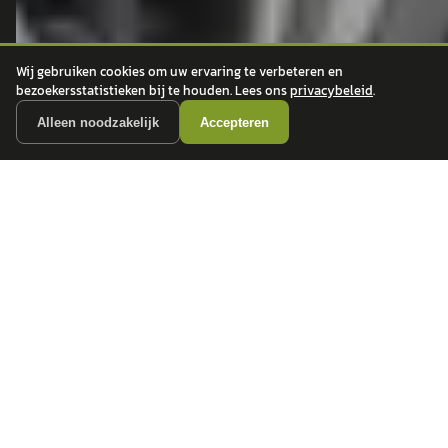
autokopen.nl geeft geen financieel advies en is niet bevoegd om vragen over
financiële producten te beantwoorden. Wij verwijzen door naar erkende, AFM-
vergunde partners.
Wij gebruiken cookies om uw ervaring te verbeteren en
bezoekersstatistieken bij te houden. Lees ons
privacybeleid
.
POPULAIRE MERKEN
Alleen noodzakelijk
Accepteren
Volkswagen
Vind jouw volgende auto bij
Toyota
betrouwbare dealers.
BMW
Mercedes-Benz
Audi
Ford
Opel
Peugeot
ONTDEK
CONTACT