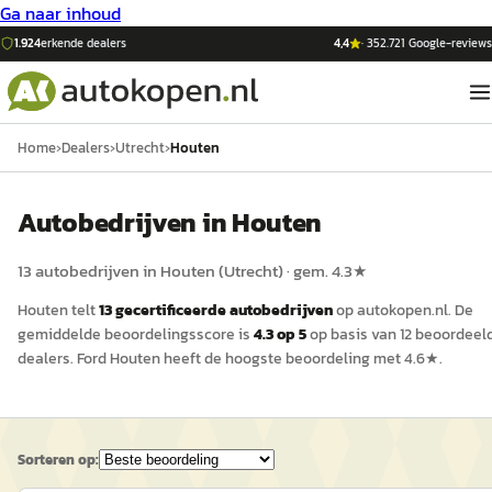
Ga naar inhoud
1.924
erkende dealers
4,4
·
352.721
Google-reviews
Home
›
Dealers
›
Utrecht
›
Houten
Auto
bedrijven in
Houten
13
auto
bedrijven in
Houten
(
Utrecht
)
· gem.
4.3
★
Houten
telt
13
gecertificeerde
auto
bedrijven
op
autokopen.nl
.
De
gemiddelde beoordelingsscore is
4.3
op 5
op basis van
12
beoordeel
dealers.
Ford Houten
heeft de hoogste beoordeling met
4.6
★.
Sorteren op: