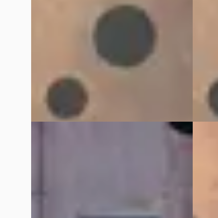
v.a. € 4.237/mnd
Boven 
Boven markt
2023 · 
2024 · 14.980 km · Hybride · Automaat
VDM Ca
Bekijk
VDM Cars
· Houten
4,1
(
13
)
Bekijk aanbieding →
Vergelijk
Vergelijk
G
G
Ferrari Purosangue
·
2025
Land 
6.5 V12
4.4 P5
€ 619.900
€ 189.
2025 · 13.118 km · Benzine · Automaat
v.a. € 