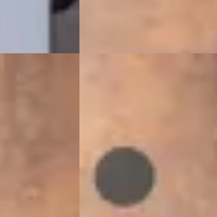
Vergelijk
G
·
2020
Aston Martin DBX
·
2025
4.0 V8 707
€ 299.900
2025 · 11.284 km · Benzine · Automaat
ine · Automaat
VDM Cars
· Houten
4,1
(
13
)
Bekijk aanbieding →
13
)
Vergelijk