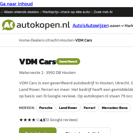
Ga naar inhoud
Alleen erkende dealers
Marktprijs-check op elke
auto
Zoek met AI
Auto's
Autowijzer
Leasen
Mark
Home
›
Dealers
›
Utrecht
›
Houten
›
VDM Cars
VDM Cars
Geverifieerd
Waterveste 2
·
3992 DB
Houten
VDM Cars
is een
geverifieerd
auto
bedrijf in
Houten
, Utrecht
.
G
Land Rover, Ferrari en meer.
Het bedrijf heeft een gemiddelde 
op basis van 13 Google reviews.
Op autokopen.nl staan 79 occ
MERKEN:
Porsche
Land Rover
Ferrari
Mercedes-Benz
★★★★
☆
4.1
(
13
Google reviews)