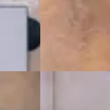
€ 149.900
v.a. € 3.178/mnd
2026 · 3.083 km · Hybride · Automaat
ide · Handgeschakeld
VDM Cars
· Houten
4,1
(
13
)
Bekijk aanbieding →
13
)
Vergelijk
G
G GT
·
2017
Audi Q8
·
2020
4.0 TFSI RS Q8 quattro
€ 114.900