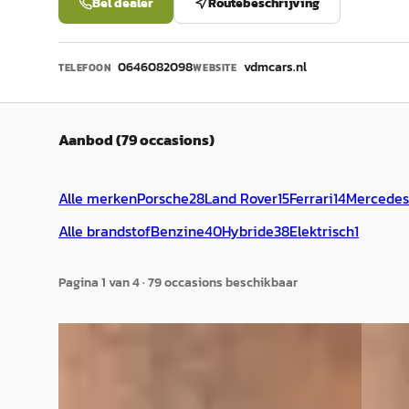
Bel dealer
Routebeschrijving
0646082098
vdmcars.nl
TELEFOON
WEBSITE
Aanbod (79 occasions)
Alle merken
Porsche
28
Land Rover
15
Ferrari
14
Mercedes
Alle brandstof
Benzine
40
Hybride
38
Elektrisch
1
Pagina
1
van
4
·
79
occasion
s
beschikbaar
G
A
Mercedes-Benz A-Klasse
·
2020
Land 
AMG 45 4MATIC+
110 2.