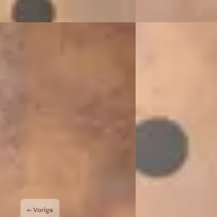
Land Rover Range 
ri Roma
·
2023
2026
 HELE
3.0 P550e Autobiogra
900
€ 149.900
12.950 km · Benzine · Automaat
v.a. € 3.178/mnd
rs
· Houten
4,1
(
13
)
2026 · 1.865 km · Hybri
 aanbieding →
VDM Cars
· Houten
4,1
(
Bekijk aanbieding →
Vergelijk
← Vorige
1
2
3
4
Volg