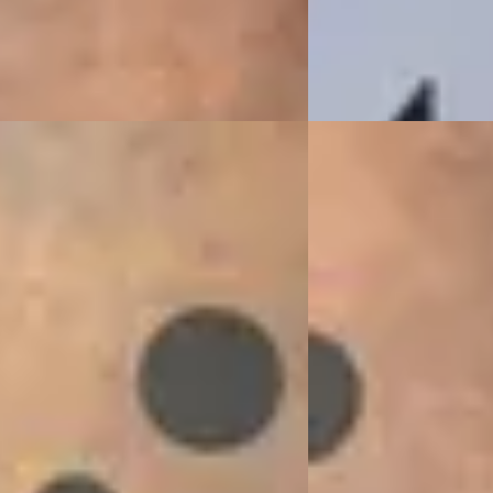
rs
· Houten
4,1
(
13
)
 aanbieding →
Vergelijk
G
he Cayenne
·
2024
Aston Martin DB11
4.0 Turbo E-Hybrid GT
4.0 V8
900
€ 139.900
3.813/mnd
v.a. € 2.966/mnd
markt
2020 · 9.564 km · Benz
38.126 km · Hybride · Automaat
VDM Cars
· Houten
4,1
(
Bekijk aanbieding →
rs
· Houten
4,1
(
13
)
 aanbieding →
Vergelijk