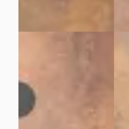
VDM Cars
· Houten
4,1
(
13
)
VDM Ca
Bekijk aanbieding →
Bekijk
Vergelijk
Vergelijk
A
A
Porsche Cayenne
·
2024
Porsc
Coupé 4.0 Turbo E-Hybrid GT
Coupé 
€ 199.900
€ 179.
v.a. € 4.237/mnd
v.a. € 
Boven markt
Boven 
2024 · 19.865 km · Hybride · Automaat
2024 · 
VDM Cars
· Houten
4,1
(
13
)
VDM Ca
Bekijk aanbieding →
Bekijk