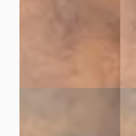
€ 52.900
€ 132.9
v.a. € 1.121/mnd
v.a. € 
Boven markt
2026 · 
2020 · 44.987 km · Benzine · Automaat
VDM Ca
Bekijk
VDM Cars
· Houten
4,1
(
13
)
Bekijk aanbieding →
Vergelijk
Vergelijk
A
G
Porsche Cayenne
·
2024
Porsc
Coupé 4.0 Turbo E-Hybrid GT
4.0 GT
€ 199.900
€ 309.