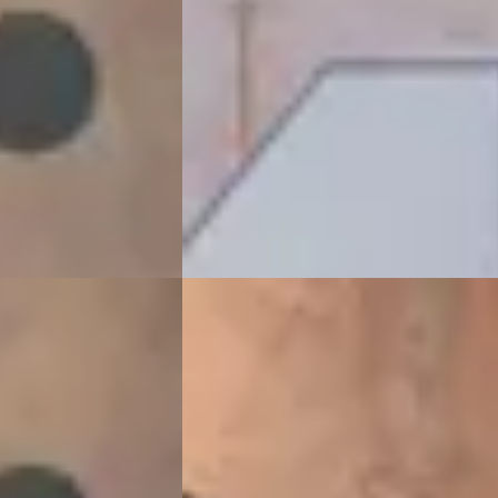
v.a. € 2.436/mnd
ine · Automaat
Marktconform
13
)
2020 · 94.778 km · Benzine ·
Handgeschakeld
VDM Cars
· Houten
4,1
(
13
)
Bekijk aanbieding →
Vergelijk
Land Rover Range Rover Sport
·
Rover Evoque
·
2026
3.0 P550e Autobiography PHEV
ynamic SE
€ 149.900
v.a. € 3.178/mnd