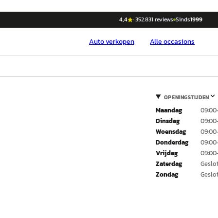
4,4
·
352.831
reviews
Sinds
1999
Auto
verkopen
Alle occasions
OPENINGSTIJDEN
Maandag
09:00
Dinsdag
09:00
Woensdag
09:00
Donderdag
09:00
Vrijdag
09:00
Zaterdag
Geslo
Zondag
Geslo