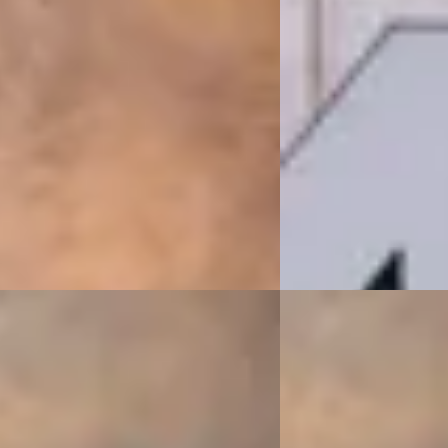
00
€ 149.900
2.817/mnd
v.a. € 3.178/mnd
1.086 km · Hybride · Automaat
Boven markt
rs
· Houten
4,1
(
13
)
2025 · 14.457 km · Hybr
 aanbieding →
VDM Cars
· Houten
4,1
(
Bekijk aanbieding →
Vergelijk
G
he 911
·
2023
Mercedes-Benz AM
3 RS
4.0 R
900
€ 139.900