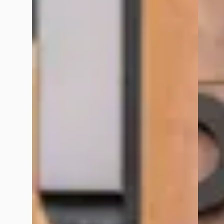
Google reviews over
VDM Cars
Erol T.
augustus 2025
Hele mooie zaak, ik ben keurig te woord gestaan en ook gehol
R P
april 2022
Ze hebben met regelmaat leuke auto's te koop staan maar de pr
Jonathan Verbruggen
juli 2023
Ze reageren niet op mails als je interesse toont in een wagen,
Herry Buist