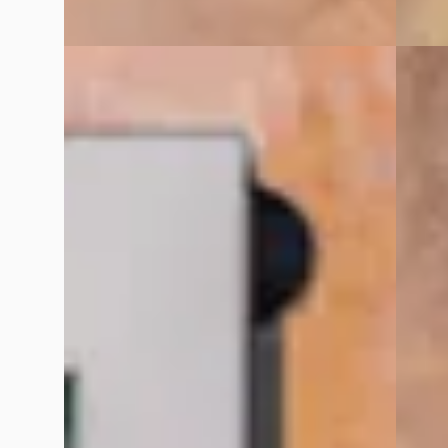
Vergelijk
Vergelijk
G
G
Ferrari Portofino
·
2018
Ferra
3.9 V8 HELE
3.9 V8
€ 212.900
€ 252.
v.a. € 4.513/mnd
2023 · 
2018 · 42.364 km · Benzine · Automaat
VDM Ca
Bekijk
VDM Cars
· Houten
4,1
(
13
)
Bekijk aanbieding →
Vergelijk
Vergelijk