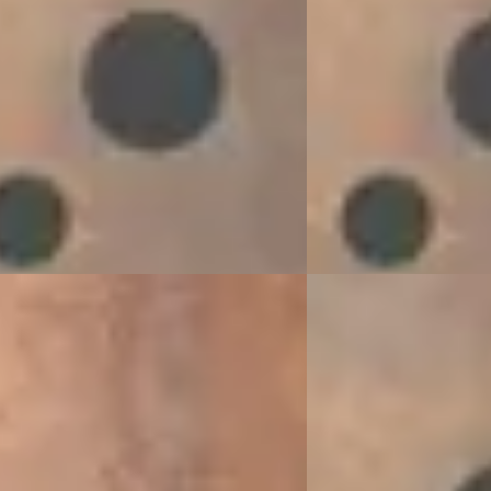
markt
v.a. € 2.966/mnd
8.182 km · Benzine · Automaat
2017 · 17.253 km · Benz
rs
· Houten
4,1
(
13
)
VDM Cars
· Houten
4,1
(
 aanbieding →
Bekijk aanbieding →
Vergelijk
A
Rover Range Rover
·
2024
Land Rover Range 
2026
30 Autobiography MHEV
1.5 P270e PHEV AWD D
900
€ 62.900
4.025/mnd
v.a. € 1.333/mnd