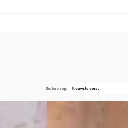
Sorteren op:
Land Rover Range Rover Sport
·
2026
3.0 P550e Autobiography PHEV