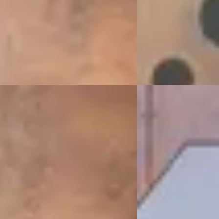
5.419 km · Benzine · Automaat
2026 · 2.386 km · Hybri
rs
· Houten
4,1
(
13
)
 aanbieding →
VDM Cars
· Houten
4,1
(
Bekijk aanbieding →
Vergelijk
G
des-Benz A-Klasse
·
2024
Mercedes-Benz G-
tar Edition AMG Line
63 Edition 1
00
€ 269.900
 782/mnd
Boven markt
markt
2021 · 39.584 km · Benz
18.497 km · Hybride · Automaat
VDM Cars
· Houten
4,1
(
Bekijk aanbieding →