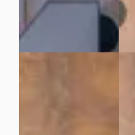
VDM Cars
· Houten
4,1
(
13
)
2024 · 
Bekijk aanbieding →
VDM Ca
Bekijk
Vergelijk
Vergelijk
A
A
Mercedes-Benz A-Klasse
·
2024
Merce
250 e Star Edition AMG Line
250 e S
€ 34.900
€ 36.9
v.a. € 740/mnd
v.a. €
Boven markt
Boven 
2024 · 19.487 km · Hybride · Automaat
2024 · 