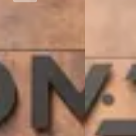
pen zoals je van een goed autobedrijf mag verwachten (dit is helaas niet o
ijzen zijn van de zotte. 945k voor een sls Black Series? 975k voor een Avent
 na 2 mails op 2 weken zegt dit genoeg over de service van dit bedrijf.