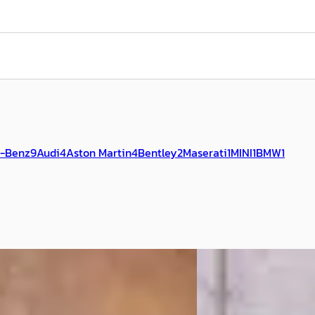
-Benz
9
Audi
4
Aston Martin
4
Bentley
2
Maserati
1
MINI
1
BMW
1
A
Rover Defender
·
2026
BMW 5-Serie
·
2025
0 P300e 110 X-Dynamic HSE
Touring M5