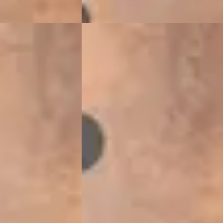
Rover Sport
·
A
Land Rover Range Rover
·
2025
3.0 P550e Autobiography PHEV
phy PHEV
€ 159.900
v.a. € 3.390/mnd
2025 · 34.872 km · Hybride · Automaat
de · Automaat
VDM Cars
· Houten
4,1
(
13
)
13
)
Bekijk aanbieding →
Vergelijk
ende →