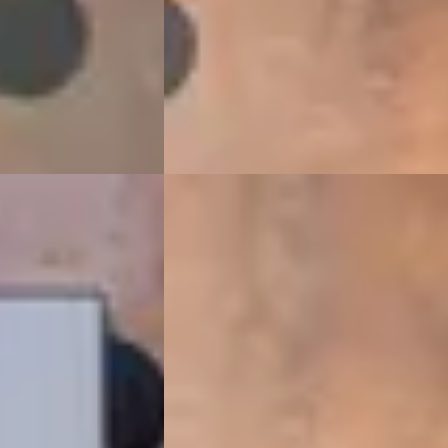
2026 · 3.109 km · Hybride · Automaat
de · Automaat
VDM Cars
· Houten
4,1
(
13
)
13
)
Bekijk aanbieding →
Vergelijk
Porsche 911
·
2026
Klasse
·
2021
3.6 T-Hybrid Carrera 4 GTS
€ 256.900
Boven markt
2026 · 6.859 km · Benzine · Automaat
ine · Automaat
VDM Cars
· Houten
4,1
(
13
)
13
)
Bekijk aanbieding →