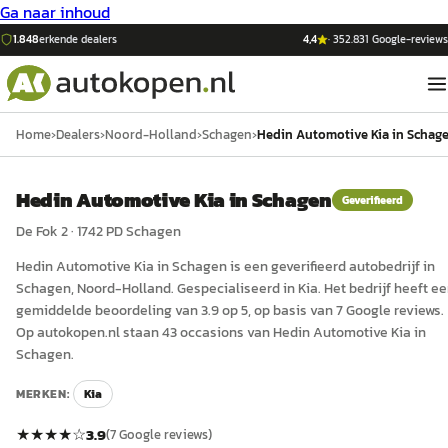
Ga naar inhoud
1.848
erkende dealers
4,4
·
352.831
Google-reviews
Home
›
Dealers
›
Noord-Holland
›
Schagen
›
Hedin Automotive Kia in Schag
Hedin Automotive Kia in Schagen
Geverifieerd
De Fok 2
·
1742 PD
Schagen
Hedin Automotive Kia in Schagen
is een
geverifieerd
auto
bedrijf in
Schagen
, Noord-Holland
.
Gespecialiseerd in Kia.
Het bedrijf heeft e
gemiddelde beoordeling van 3.9 op 5, op basis van 7 Google reviews.
Op autokopen.nl staan 43 occasions van Hedin Automotive Kia in
Schagen.
MERKEN:
Kia
★★★★
☆
3.9
(
7
Google reviews)