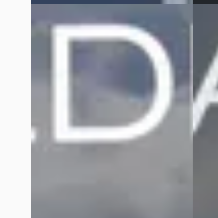
E
E
Volkswagen Polo
·
2021
Peug
1.0 TSI Comfortline Slechts
1.2 Hy
€ 16.940
€ 27.74
v.a. € 359/mnd
v.a. €
Marktconform
Boven 
2021 · 31.377 km · Benzine · Handgeschakeld
2025 · 
Hedin Automotive Peugeot in Meppel
·
Hedin 
Meppel
4,3
(
162
)
Meppel
18 dagen geleden geplaatst
21 dag
Bekijk aanbieding →
Bekijk
Vergelijk
Vergelijk