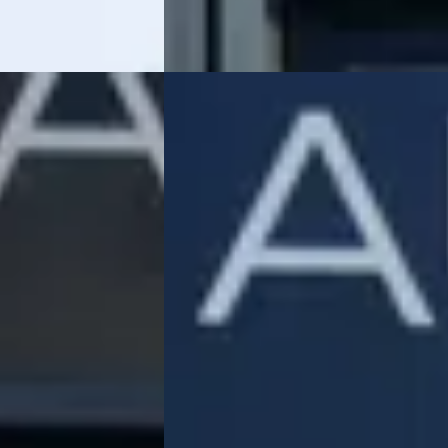
Vergelijk
EV
E
1
Peugeot 208
·
2022
Active Pack 50 kWh
€ 17.945
v.a. € 380/mnd
Marktconform
risch · Automaat
2022 · 75.328 km · Elektrisch · Automaat
eot in Meppel
·
Hedin Automotive Peugeot in Meppel
·
Meppel
4,3
(
162
)
aatst
35 dagen geleden geplaatst