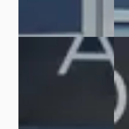
Bekijk aanbieding →
Bekijk
Vergelijk
Vergelijk
EV
E
E
Peugeot e-2008
·
2021
Hyund
EV GT 50 kWh
1.6 GDI
€ 18.445
€ 10.88
v.a. € 391/mnd
v.a. € 
Scherp geprijsd
Scherp
2021 · 69.227 km · Elektrisch · Automaat
2016 · 
Hedin Automotive Peugeot in Meppel
·
Hedin 
Meppel
4,3
(
162
)
Meppel