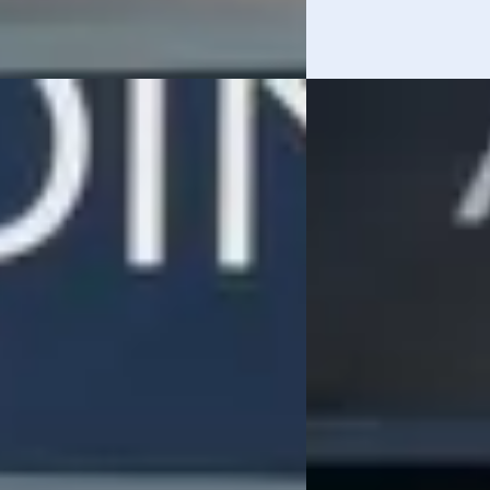
EV
E
eot 2008
·
2018
Peugeot 2008
·
202
e Lion 110pk turbo
GT 50 kWh
0
€ 18.445
 209/mnd
v.a. € 391/mnd
 geprijsd
Scherp geprijsd
77.897 km · Benzine · Handgeschakeld
2021 · 69.227 km · Elekt
Automotive Peugeot in Meppel
·
Hedin Automotive Peug
4,3
(
162
)
Meppel
4,3
(
162
)
en geleden geplaatst
35 dagen geleden gepl