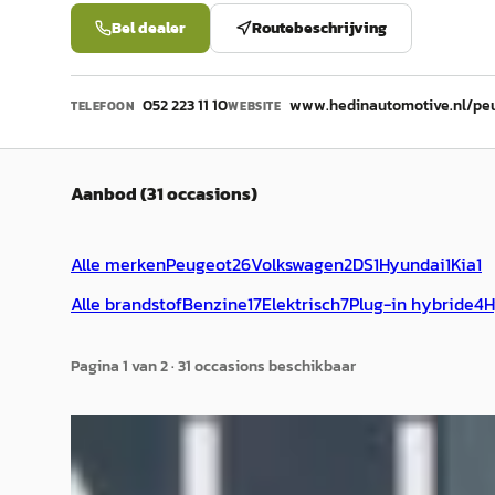
Bel dealer
Routebeschrijving
052 223 11 10
www.hedinautomotive.nl/pe
TELEFOON
WEBSITE
Aanbod (31 occasions)
Alle merken
Peugeot
26
Volkswagen
2
DS
1
Hyundai
1
Kia
1
Alle brandstof
Benzine
17
Elektrisch
7
Plug-in hybride
4
H
Pagina
1
van
2
·
31
occasion
s
beschikbaar
Nieuw binnen
Nieuw 
E
EV
E
Volkswagen T-Cross
·
2020
Peuge