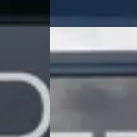
Bekijk aanbieding →
Vergelijk
E
Peugeot 2008
·
2020
brid 225PK GT
1.2 Turbo 130pk Allure
€ 15.500
v.a. € 329/mnd
Scherp geprijsd
in hybride ·
2020 · 71.288 km · Benzine · Handgesch
Hedin Automotive Peugeot in Meppel
·
eot in Meppel
·
Meppel
4,3
(
162
)
59 dagen geleden geplaatst