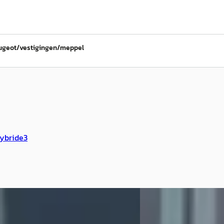
ugeot/vestigingen/meppel
ybride
3
binnen
Nieuw binnen
E
ot e-308
·
2026
Peugeot 208
·
2019