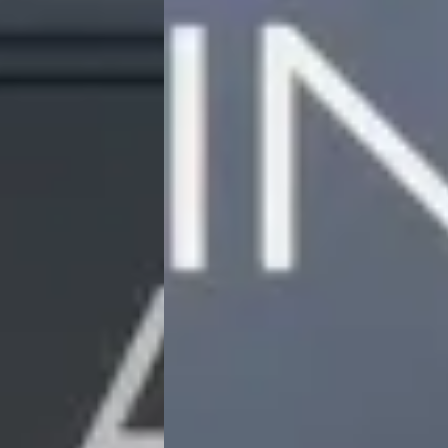
E
023
Peugeot 5008
·
2026
.
1.6 Plug-in Hybrid 225PK GT 7p
€ 53.015
v.a. € 1.124/mnd
Boven markt
isch · Automaat
2026 · 3.873 km · Plug-in hybride · Aut
eot in Meppel
·
Hedin Automotive Peugeot in Meppel
·
Meppel
4,3
(
162
)
atst
18 dagen geleden geplaatst
Bekijk aanbieding →
Vergelijk