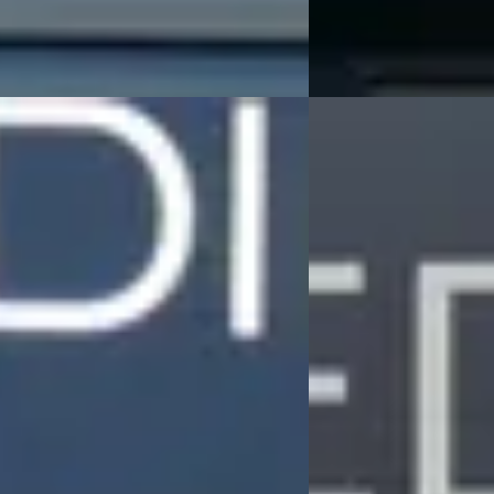
 aanbieding →
Bekijk aanbieding →
Vergelijk
E
ot 508
·
2023
Peugeot 308
·
2024
Turbo 130PK Allure Aut.
SW 1.6 PHEV Plug-in Hy
5
€ 27.945
 455/mnd
v.a. € 592/mnd
onform
Boven markt
89.644 km · Benzine · Automaat
2024 · 20.366 km · Plug-
Automaat
Automotive Peugeot in Meppel
·
4,3
(
162
)
Hedin Automotive Peug
Meppel
4,3
(
162
)
en geleden geplaatst