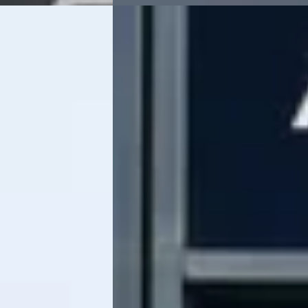
E
26
Peugeot 3008
·
2024
AUTOMAAT Navigatie
1.6 PHEV Plug-In-Hybrid 225PK Active P
Business
€ 26.445
v.a. € 561/mnd
Marktconform
de · Automaat
2024 · 25.864 km · Plug-in hybride ·
eot in Meppel
·
Automaat
Hedin Automotive Peugeot in Meppel
·
aatst
Meppel
4,3
(
162
)
39 dagen geleden geplaatst
Bekijk aanbieding →