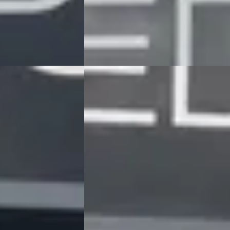
aatst
Bekijk aanbieding →
Vergelijk
E
Peugeot 308
·
2022
tomaat
1.2 GT 130PK Automaat
€ 25.495
v.a. € 540/mnd
Marktconform
zine · Automaat
2022 · 20.661 km · Benzine · Automaat
eot in Meppel
·
Hedin Automotive Peugeot in Meppel
·
Meppel
4,3
(
162
)