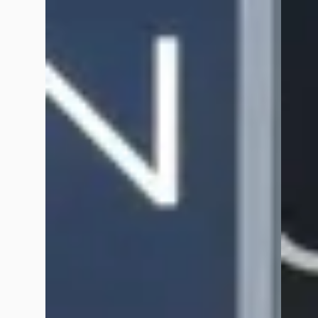
E
E
Peugeot 5008
·
2024
Peuge
1.2 130PK GT BLACK PACK Automaat
1.2 Tur
€ 28.945
€ 16.44
v.a. € 614/mnd
v.a. €
Scherp geprijsd
Scherp
2024 · 24.577 km · Benzine · Automaat
2022 · 
Hedin Automotive Peugeot in Meppel
·
Hedin 
Meppel
4,3
(
162
)
Meppel
9 dagen geleden geplaatst
11 dage
Bekijk aanbieding →
Bekijk
Vergelijk
Vergelijk