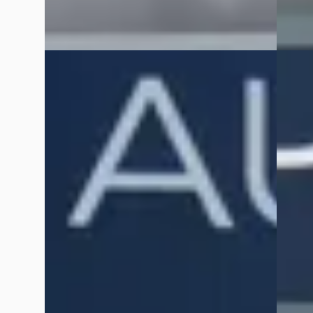
EV
E
E
Peugeot e-208
·
2022
Peug
EV Active Pack 50 kWh
1.2 Blu
€ 17.945
€ 9.88
v.a. € 380/mnd
v.a. €
Scherp geprijsd
Scherp
2022 · 75.328 km · Elektrisch · Automaat
2018 · 
Hedin Automotive Peugeot in Meppel
·
Hedin 
Meppel
4,3
(
162
)
Meppel
39 dagen geleden geplaatst
35 dag