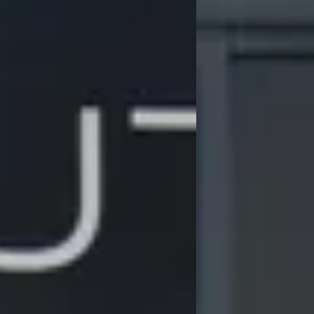
EV
E
ot 308
·
2022
Peugeot Expert
·
2
bo 110PK Active Pack Business
L2 50 kWh 136PK 3-Pers
0
€ 25.940
 348/mnd
v.a. € 550/mnd
 geprijsd
Boven markt
82.287 km · Benzine · Handgeschakeld
2023 · 5.181 km · Elektr
Automotive Peugeot in Meppel
·
Hedin Automotive Peug
4,3
(
162
)
Meppel
4,3
(
162
)
n geleden geplaatst
14 dagen geleden gepla
 aanbieding →
Bekijk aanbieding →
Vergelijk