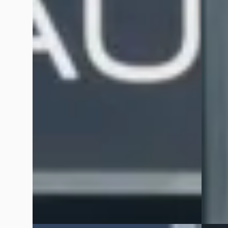
1.0 TSI 115PK Style Business Aut.
SW GT 
€ 20.880
€ 46.0
v.a. € 443/mnd
v.a. €
Marktconform
Marktc
2020 · 62.805 km · Benzine · Automaat
2026 · 
Hedin Automotive Peugeot in Meppel
·
Hedin 
Meppel
4,3
(
162
)
Meppel
3 dagen geleden geplaatst
3 dage
Bekijk aanbieding →
~
10
Vergelijk
Vergelijk