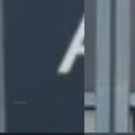
54 kWh
1.2 Signature
00
€ 8.880
 975/mnd
v.a. € 188/mnd
onform
Scherp geprijsd
4.475 km · Elektrisch · Automaat
2019 · 101.248 km · Benz
Handgeschakeld
Automotive Peugeot in Meppel
·
4,3
(
162
)
Hedin Automotive Peug
Meppel
4,3
(
162
)
n geleden geplaatst
7 dagen geleden gepla
0
% SoH
Bekijk aanbieding →
(indicatie)
Bekijk aanbieding →
Vergelijk