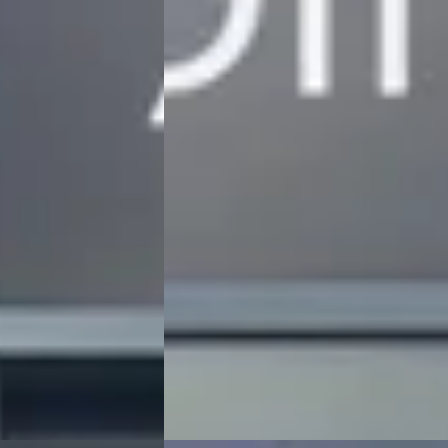
1.2 Active Pack 75pk
€ 13.500
v.a. € 286/mnd
Scherp geprijsd
ine ·
2022 · 31.833 km · Benzine · Handgescha
Hedin Automotive Peugeot in Meppel
·
eot in Meppel
·
Meppel
4,3
(
162
)
7 dagen geleden geplaatst
atst
Bekijk aanbieding →
Vergelijk