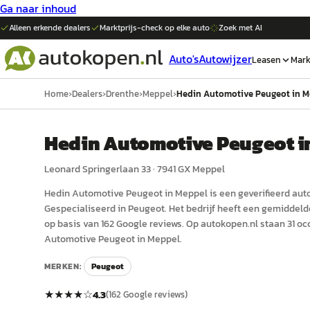
Ga naar inhoud
Alleen erkende dealers
Marktprijs-check op elke
auto
Zoek met AI
Auto's
Autowijzer
Leasen
Mark
Home
›
Dealers
›
Drenthe
›
Meppel
›
Hedin Automotive Peugeot in M
Hedin Automotive Peugeot i
Leonard Springerlaan 33
·
7941 GX
Meppel
Hedin Automotive Peugeot in Meppel
is een
geverifieerd
aut
Gespecialiseerd in Peugeot.
Het bedrijf heeft een gemiddelde
op basis van 162 Google reviews.
Op autokopen.nl staan 31 oc
Automotive Peugeot in Meppel.
MERKEN:
Peugeot
★★★★
☆
4.3
(
162
Google reviews)