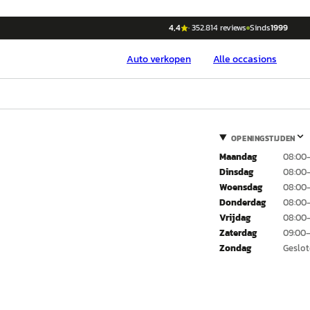
4,4
·
352.814
reviews
Sinds
1999
Auto
verkopen
Alle occasions
OPENINGSTIJDEN
Maandag
08:00–
Dinsdag
08:00–
Woensdag
08:00–
Donderdag
08:00–
Vrijdag
08:00–
Zaterdag
09:00–
Zondag
Geslo