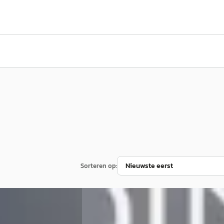
Sorteren op:
Nieuw binnen
E
Peugeot 208
·
2022