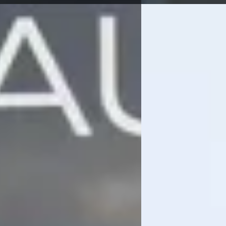
E
eot 2008
·
2025
Peugeot 3008
·
20
brid 145PK GT Automaat
1.2 Hybrid 145 Allure 
5
€ 45.649
 588/mnd
v.a. € 968/mnd
markt
Boven markt
27.542 km · Hybride · Automaat
2026 · 7.436 km · Hybri
Automotive Peugeot in Meppel
·
Hedin Automotive Peug
4,3
(
162
)
Meppel
4,3
(
162
)
en geleden geplaatst
29 dagen geleden gepl
 aanbieding →
Bekijk aanbieding →
Vergelijk