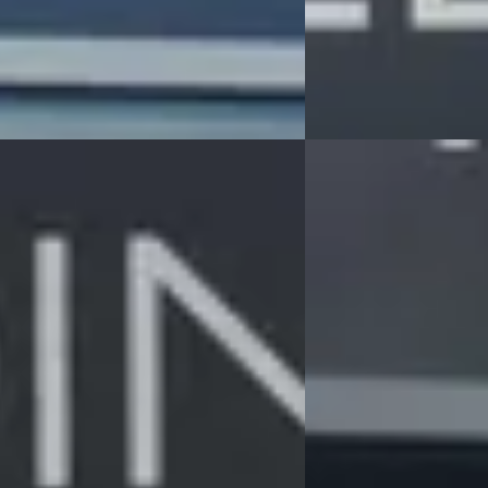
56 dagen geleden gepl
 aanbieding →
Bekijk aanbieding →
Vergelijk
E
ai i30
·
2016
Peugeot 208
·
2022
 i-Motion Plus
1.2 GT 100pk Turbo Au
0
€ 17.945
231/mnd
v.a. € 380/mnd
 geprijsd
Marktconform
110.541 km · Benzine · Handgeschakeld
2022 · 60.987 km · Ben
Automotive Peugeot in Meppel
·
Hedin Automotive Peug
4,3
(
162
)
Meppel
4,3
(
162
)