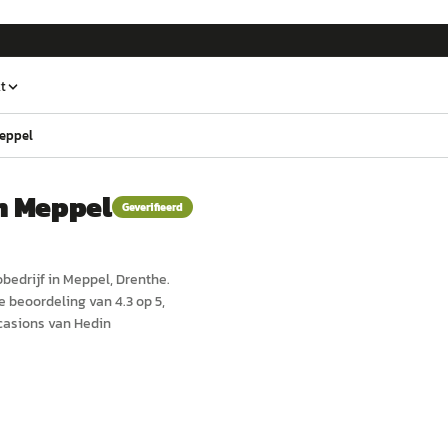
t
eppel
n Meppel
Geverifieerd
o
bedrijf in
Meppel
, Drenthe
.
 beoordeling van 4.3 op 5,
casions van Hedin