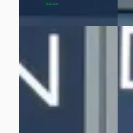
~
89
% SoH
Bekijk aanbieding →
Bekijk
(indicatie)
Vergelijk
Vergelijk
E
E
Peugeot 208
·
2025
Peuge
1.2 Turbo 100PK Allure
SW 1.2 
€ 19.945
€ 21.44
v.a. € 423/mnd
v.a. €
Marktconform
Marktc
2025 · 15.641 km · Benzine · Handgeschakeld
2023 · 
Hedin Automotive Peugeot in Meppel
·
Hedin 
Meppel
4,3
(
162
)
Meppel
44 dagen geleden geplaatst
46 dag