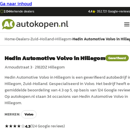
Ga naar inhoud
2.044
erkende dealers
4,4
·
352.721
Google-reviews
Home
›
Dealers
›
Zuid-Holland
›
Hillegom
›
Hedin Automotive Volvo in Hill
Hedin Automotive Volvo in Hillegom
Geverifieerd
Arnoudstraat 3
·
2182DZ
Hillegom
Hedin Automotive Volvo in Hillegom
is een
geverifieerd
auto
bedrijf i
Hillegom
, Zuid-Holland
.
Gespecialiseerd in Volvo.
Het bedrijf heeft 
gemiddelde beoordeling van 4.3 op 5, op basis van 124 Google review
Op autokopen.nl staan 34 occasions van Hedin Automotive Volvo in
Hillegom.
MERKEN:
Volvo
★★★★
☆
4.3
(
124
Google reviews)