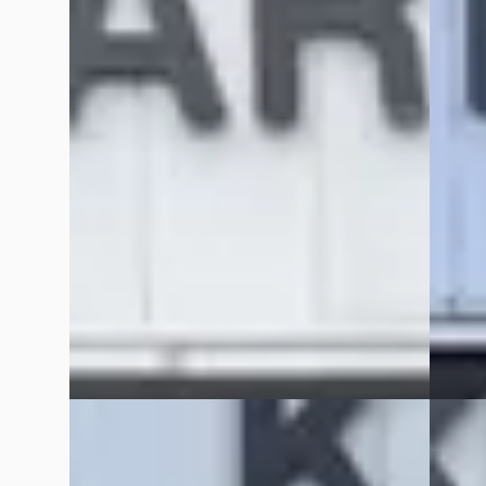
€ 12.950
€ 5.950
v.a. € 275/mnd
v.a. € 
Scherp geprijsd
2006 · 
1997 · 125.538 km · Benzine · Automaat
KAREL 
SPECIA
KAREL OTO DE CHRYSLER – JEEP
SPECIALIST
· Katwijk
4,5
(
91
)
201 da
40 dagen geleden geplaatst
Bekijk
Bekijk aanbieding →
Vergelijk
Vergelijk
Chrysler GRAND VOYAGER
·
2008
Chrys
3.8i Limited
2.7 Lim