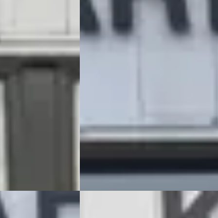
€ 12.450
G · Automaat
v.a. € 264/mnd
R – JEEP
Scherp geprijsd
,5
(
91
)
2018 · 70.047 km · Benzine ·
aatst
Handgeschakeld
KAREL OTO DE CHRYSLER – JEEP
SPECIALIST
· Katwijk
4,5
(
91
)
19 dagen geleden geplaatst
Bekijk aanbieding →
Vergelijk
F
Mercedes-Benz R-Klasse
·
2007