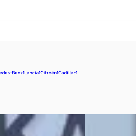
edes-Benz
1
Lancia
1
Citroën
1
Cadillac
1
ler GRAND VOYAGER
·
2006
Chrysler GRAND V
 LUXE
3.3i V6 SE Luxe