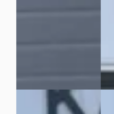
v.a. € 444/mnd
v.a. €
Scherp geprijsd
2020 · 
2020 · 71.898 km · Plug-in hybride ·
KAREL 
Automaat
SPECIA
KAREL OTO DE CHRYSLER – JEEP
441 da
SPECIALIST
· Katwijk
4,5
(
91
)
Bekijk
26 dagen geleden geplaatst
Vergelijk
Bekijk aanbieding →
Vergelijk
D
Lanci
Jeep Renegade
·
2016
3.6 TO
1.4 MultiAir Limited