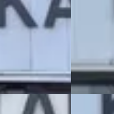
€ 4.950
126/mnd
v.a. € 105/mnd
281.769 km · Benzine · Automaat
2005 · 335.107 km · Ben
OTO DE CHRYSLER – JEEP
KAREL OTO DE CHRYSLE
LIST
· Katwijk
4,5
(
91
)
SPECIALIST
· Katwijk
4
gen geleden geplaatst
383 dagen geleden gep
 aanbieding →
Bekijk aanbieding →
Vergelijk
ler SEBRING
·
2008
Chrysler SEBRING
·
ited Cabriolet
2.7 Limited Cabriolet