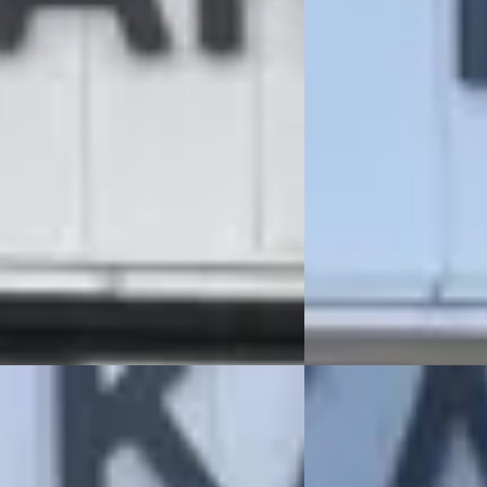
v.a. € 338/mnd
169/mnd
Scherp geprijsd
162.360 km · Benzine · Automaat
2019 · 137.525 km · Benz
OTO DE CHRYSLER – JEEP
Handgeschakeld
LIST
· Katwijk
4,5
(
91
)
KAREL OTO DE CHRYSLE
gen geleden geplaatst
SPECIALIST
· Katwijk
4
 aanbieding →
68 dagen geleden gepl
Bekijk aanbieding →
Vergelijk
Grand Cherokee
·
2020
Jeep Grand Cherok
MITED
4.7 V8 Limited
50
€ 9.950