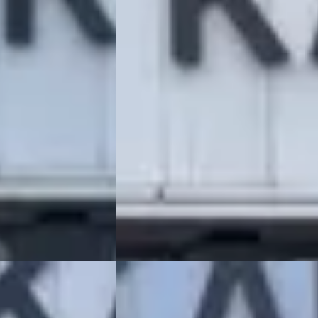
€ 3.950
v.a. € 84/mnd
zine · Automaat
2006 · 247.442 km · Benzine · Automaat
R – JEEP
KAREL OTO DE CHRYSLER – JEEP
,5
(
91
)
SPECIALIST
· Katwijk
4,5
(
91
)
laatst
19 dagen geleden geplaatst
Bekijk aanbieding →
Vergelijk
2010
Chrysler TOWN COUNTRY
·
2014
3.6 TOURING