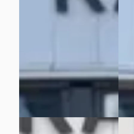
€ 14.95
€ 14.500
v.a. € 
v.a. € 307/mnd
2012 · 
Scherp geprijsd
KAREL 
2016 · 101.804 km · Benzine ·
SPECIA
Handgeschakeld
26 dag
KAREL OTO DE CHRYSLER – JEEP
Bekijk
SPECIALIST
· Katwijk
4,5
(
91
)
Vergelijk
341 dagen geleden geplaatst
Bekijk aanbieding →
Vergelijk
B
E
Volkswagen Touran
·
2013
Jeep 