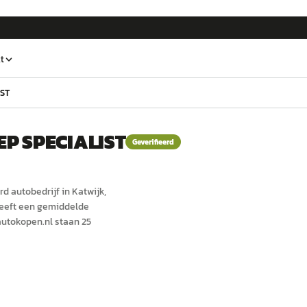
t
IST
EP SPECIALIST
Geverifieerd
rd
auto
bedrijf in
Katwijk
,
heeft een gemiddelde
utokopen.nl staan 25