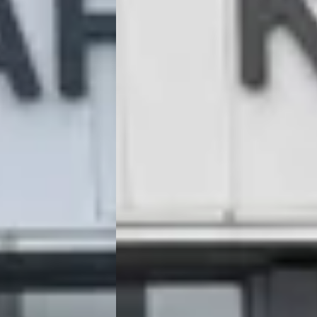
500 LANG 4M 7P.
€ 7.950
v.a. € 169/mnd
ine ·
2007 · 321.942 km · Benzine · Automaat
KAREL OTO DE CHRYSLER – JEEP
R – JEEP
SPECIALIST
· Katwijk
4,5
(
91
)
,5
(
91
)
244 dagen geleden geplaatst
laatst
Bekijk aanbieding →
Vergelijk