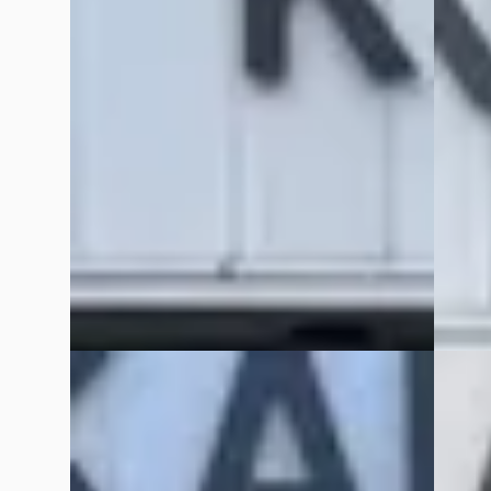
€ 10.950
€ 3.950
v.a. € 232/mnd
v.a. €
2008 · 180.930 km · Benzine · Automaat
2008 ·
KAREL OTO DE CHRYSLER – JEEP
KAREL 
SPECIALIST
· Katwijk
4,5
(
91
)
SPECIA
20 dagen geleden geplaatst
61 dag
Bekijk aanbieding →
Bekijk
Vergelijk
Vergelijk
Chrysler TOWN COUNTRY
·
2015
G
Cadil
3.6i LIMITED
3.6 EL
€ 17.450
€ 7.950