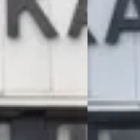
ited Liberty
1.6 VTI ATTRACT. 7P
0
€ 3.500
232/mnd
v.a. € 74/mnd
175.756 km · Benzine · Automaat
2012 · 188.186 km · Benz
Handgeschakeld
OTO DE CHRYSLER – JEEP
LIST
· Katwijk
4,5
(
91
)
KAREL OTO DE CHRYSLE
SPECIALIST
· Katwijk
4
gen geleden geplaatst
345 dagen geleden gep
 aanbieding →
Bekijk aanbieding →
Vergelijk