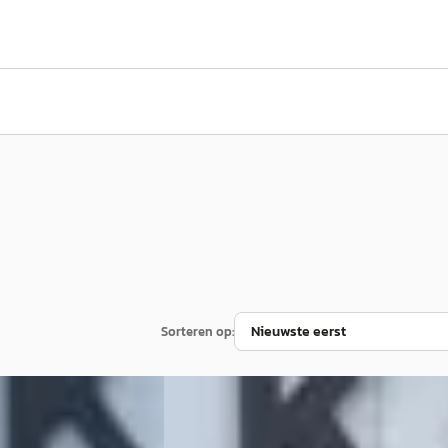
Sorteren op:
OYAGER
·
2005
Chrysler GRAND VOYAGER
·
200
3.3i V6 SE Luxe Stow 'n Go