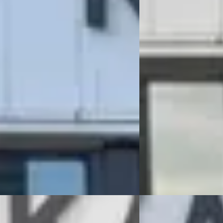
0
€ 2.450
317/mnd
2007 · 246.389 km · LP
166.140 km · LPG · Automaat
KAREL OTO DE CHRYSLE
SPECIALIST
· Katwijk
4
OTO DE CHRYSLER – JEEP
LIST
· Katwijk
4,5
(
91
)
40 dagen geleden gepl
en geleden geplaatst
Bekijk aanbieding →
 aanbieding →
Vergelijk
B
PATRIOT
·
2009
Citroën C4
·
2012