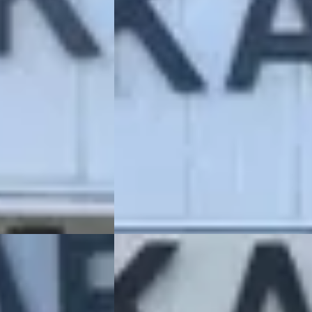
v.a. € 211/mnd
Scherp geprijsd
ine ·
2011 · 165.201 km · Benzine · Handgesch
R – JEEP
KAREL OTO DE CHRYSLER – JEEP
,5
(
91
)
SPECIALIST
· Katwijk
4,5
(
91
)
aatst
649 dagen geleden geplaatst
Bekijk aanbieding →
Vergelijk
ee
·
2005
Jeep Grand Cherokee
·
2005
3.7 i Laredo Limited Edition
€ 9.450