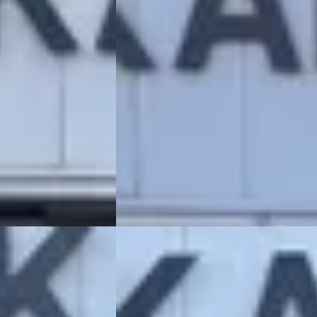
€ 12.950
v.a. € 275/mnd
zine · Automaat
2014 · 153.077 km · Benzine · Automaat
R – JEEP
KAREL OTO DE CHRYSLER – JEEP
,5
(
91
)
SPECIALIST
· Katwijk
4,5
(
91
)
laatst
33 dagen geleden geplaatst
Bekijk aanbieding →
Vergelijk
19
C
Jeep Compass
·
2011
2.0 70th Anniversary
€ 9.950