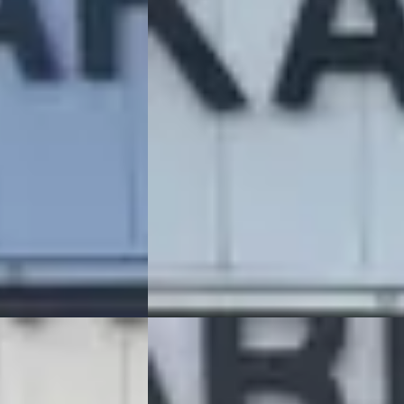
v.a. € 200/mnd
zine · Automaat
2005 · 209.383 km · Benzine · Automaat
R – JEEP
KAREL OTO DE CHRYSLER – JEEP
,5
(
91
)
SPECIALIST
· Katwijk
4,5
(
91
)
laatst
376 dagen geleden geplaatst
Bekijk aanbieding →
Vergelijk
Volkswagen Polo
·
2018
1.0 TSI Highline