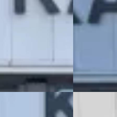
 847/mnd
v.a. € 211/mnd
85.527 km · Benzine · Automaat
2005 · 199.117 km · Ben
OTO DE CHRYSLER – JEEP
KAREL OTO DE CHRYSLE
LIST
· Katwijk
4,5
(
91
)
SPECIALIST
· Katwijk
4
gen geleden geplaatst
488 dagen geleden gep
 aanbieding →
Bekijk aanbieding →
Vergelijk
a VOYAGER
·
2012
Mazda CX-9
·
2007
URING
3.5 LIMITED