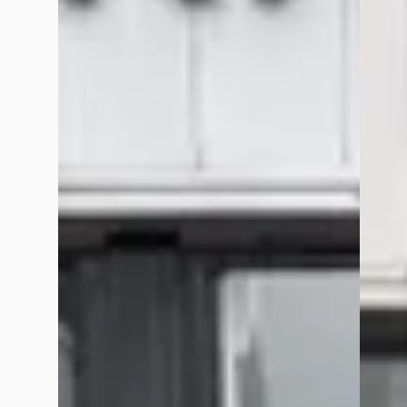
1.2 TSI Comfortline BlueMotion
2.4 Lim
€ 3.450
€ 10.95
v.a. € 73/mnd
v.a. € 
Scherp geprijsd
2009 · 
2013 · 281.927 km · Benzine ·
KAREL 
Handgeschakeld
SPECIA
KAREL OTO DE CHRYSLER – JEEP
243 da
SPECIALIST
· Katwijk
4,5
(
91
)
Bekijk
446 dagen geleden geplaatst
Vergelijk
Bekijk aanbieding →
Vergelijk