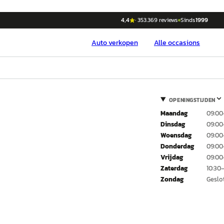
4,4
·
353.369
reviews
Sinds
1999
Auto
verkopen
Alle occasions
OPENINGSTIJDEN
Maandag
09:00
Dinsdag
09:00
Woensdag
09:00
Donderdag
09:00
Vrijdag
09:00
Zaterdag
10:30
Zondag
Geslo