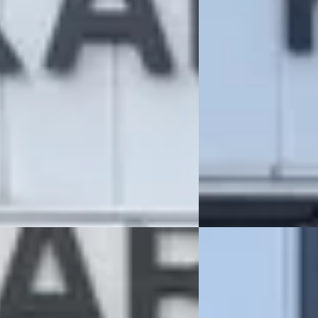
€ 8.950
 84/mnd
v.a. € 190/mnd
 224.024 km · Benzine · Automaat
2010 · 137.980 km · Ben
OTO DE CHRYSLER – JEEP
KAREL OTO DE CHRYSLE
LIST
· Katwijk
4,5
(
91
)
SPECIALIST
· Katwijk
4
en geleden geplaatst
292 dagen geleden gep
 aanbieding →
Bekijk aanbieding →
Vergelijk
Jeep Compass
·
20
lac SRX
·
2008
1.4 M.AIR LONGITUDE
EGANCE 2WD
€ 15.950