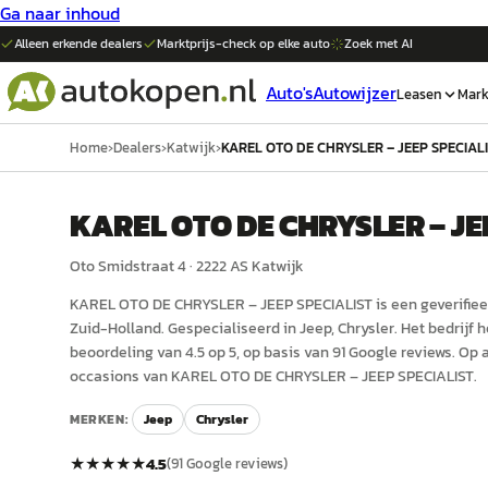
Ga naar inhoud
Alleen erkende dealers
Marktprijs-check op elke
auto
Zoek met AI
Auto's
Autowijzer
Leasen
Mark
Home
›
Dealers
›
Katwijk
›
KAREL OTO DE CHRYSLER – JEEP SPECIAL
KAREL OTO DE CHRYSLER – JE
Oto Smidstraat 4
·
2222 AS
Katwijk
KAREL OTO DE CHRYSLER – JEEP SPECIALIST
is een
geverifiee
Zuid-Holland
.
Gespecialiseerd in Jeep, Chrysler.
Het bedrijf 
beoordeling van 4.5 op 5, op basis van 91 Google reviews.
Op a
occasions van KAREL OTO DE CHRYSLER – JEEP SPECIALIST.
MERKEN:
Jeep
Chrysler
★★★★★
4.5
(
91
Google reviews)