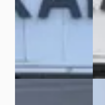
v.a. € 370/mnd
v.a. € 
2015 · 215.432 km · LPG · Automaat
2008 · 
KAREL OTO DE CHRYSLER – JEEP
SPECIALIST
· Katwijk
4,5
(
91
)
KAREL 
SPECIA
82 dagen geleden geplaatst
278 da
Bekijk aanbieding →
Bekijk
Vergelijk
Vergelijk
Jeep Compass
·
2020
Jeep 
4xe 240 Plug-in Hybride Electric S
3.6i LI
€ 20.950
€ 39.9