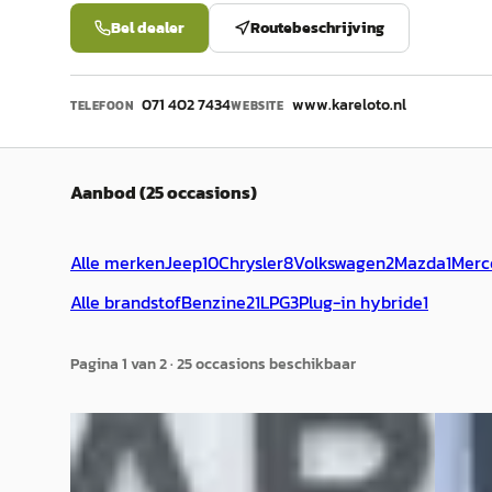
Bel dealer
Routebeschrijving
071 402 7434
www.kareloto.nl
TELEFOON
WEBSITE
Aanbod (25 occasions)
Alle merken
Jeep
10
Chrysler
8
Volkswagen
2
Mazda
1
Merc
Alle brandstof
Benzine
21
LPG
3
Plug-in hybride
1
Pagina
1
van
2
·
25
occasion
s
beschikbaar
Jeep Cherokee
·
1997
Chrys
4.0I LIMITED
3.3i SE