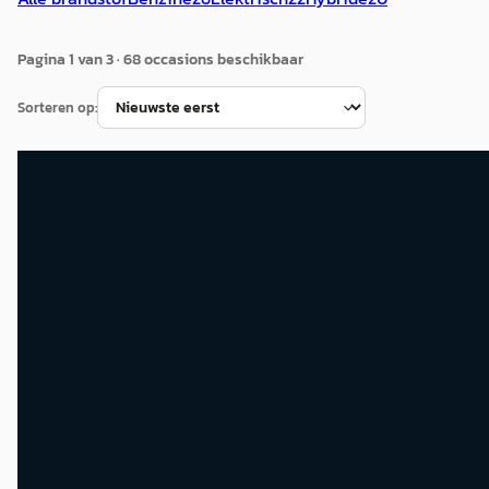
Pagina
1
van
3
·
68
occasion
s
beschikbaar
Sorteren op:
B
Kia Picanto
·
2017
1.0 CVVT ComfortLine
€ 8.945
v.a. € 190/mnd
Scherp geprijsd
2017 · 41.941 km · Benzine · Handgeschakeld
Kia Delft
· Delft
4,2
(
186
)