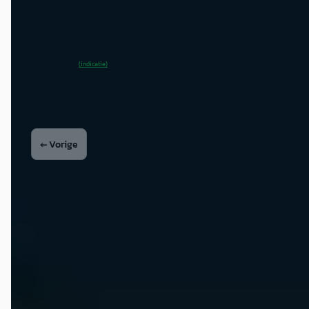
Kia Delft
· Delft
4,2
(
186
)
273 dagen geleden geplaatst
~
100
% SoH
Bekijk aanbieding →
(indicatie)
Vergelijk
← Vorige
1
2
3
Volgende →
Google reviews over
Kia Delft
Monique Gidding
★
☆☆☆☆
juni 2026
Mijn airco werkt niet optimaal (eind juni) maar een afspraak maken
kan pas in augustus?! Daar hou je toch slots voor open. Zo'n tijd voor
afspraken is echt belachelijk!