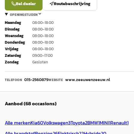
Bel dealer
Routebeschrijving
OPENINGSTIJDEN
Maandag
08:00–18:00
Dinsdag
08:00–18:00
Woensdag
08:00–18:00
Donderdag
08:00–18:00
Vrijdag
08:00–18:00
Zaterdag
09:00–17:00
Zondag
Gesloten
015-2560879
www.zeeuwenzeeuw.nl
TELEFOON
WEBSITE
Aanbod (68 occasions)
Alle merken
Kia
60
Volkswagen
3
Toyota
2
BMW
1
MINI
1
Renault
1
Alle brandstof
Benzine
26
Elektrisch
22
Hybride
20