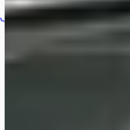
Bel dealer
Routebeschrijving