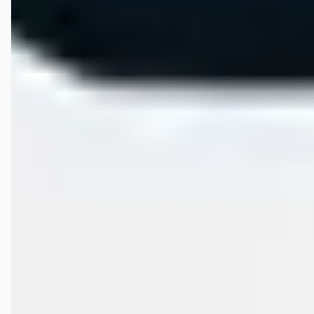
Martin van Rooden
★★
☆☆☆
maart 2026
Na een fijne proefrit gemaakt te hebben in een occasion afgesproken
om een aantal dagen later contact te hebben zodat ik er even over na
kon denken. Ook afgesproken dat we contact zou den worden mocht
er iemand anders interesse hebben. De dag dat wij contact zouden
hebben hoorde ik al niets, dus zelf maar gebeld, zag ook dat de auto
van de site af was. De volgende dag nog niets gehoord en maar weer
gebeld… en ja hoor de auto was verkocht. Maar het was een drukke
dag dus er was nog niet de moeite genomen om mijn te berichten.
Daarna werd er beloofd dat er voor mij gezocht werd naar een
vergelijkende auto binnen mijn budget en eisen, wederom de belofte
dat ik volgende dag wat zou horen. Maar nee hoor. De ochtend erna
maar weer een mailtje vanuit mijzelf gestuurd, nu weer het excuus
dat het mailtje niet goed verstuurd is (lees in concepten) en nog
volgt. Uiteindelijk aan het einde van de dag een belletje, geen
mailtje. Dat er toch niets is, behalve een auto die 40% boven mijn
budget is of dat een optie is en anders helaas. Ik kan dan misschien
maar een occasion willen kopen het gaat toch om een aardig bedrag,
ik vind het zeer spijtig dat er zo met een toch wel zekere klant wordt