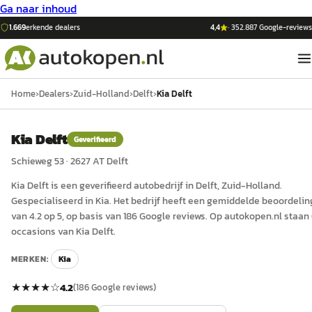
Ga naar inhoud
1.669
erkende dealers
4,4
·
352.887
Google-reviews
Home
›
Dealers
›
Zuid-Holland
›
Delft
›
Kia Delft
Kia Delft
Geverifieerd
Schieweg 53
·
2627 AT
Delft
Kia Delft
is een
geverifieerd
auto
bedrijf in
Delft
, Zuid-Holland
.
Gespecialiseerd in Kia.
Het bedrijf heeft een gemiddelde beoordelin
van 4.2 op 5, op basis van 186 Google reviews.
Op autokopen.nl staan
occasions van Kia Delft.
MERKEN:
Kia
★★★★
☆
4.2
(
186
Google reviews)