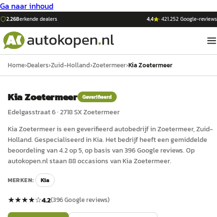
Ga naar inhoud
2.268
erkende dealers
4,4
·
421.252
Google-reviews
Home
›
Dealers
›
Zuid-Holland
›
Zoetermeer
›
Kia Zoetermeer
Kia Zoetermeer
Geverifieerd
Edelgasstraat 6
·
2718 SX
Zoetermeer
Kia Zoetermeer
is een
geverifieerd
auto
bedrijf in
Zoetermeer
, Zuid-
Holland
.
Gespecialiseerd in Kia.
Het bedrijf heeft een gemiddelde
beoordeling van 4.2 op 5, op basis van 396 Google reviews.
Op
autokopen.nl staan 88 occasions van Kia Zoetermeer.
MERKEN:
Kia
★★★★
☆
4.2
(
396
Google reviews)