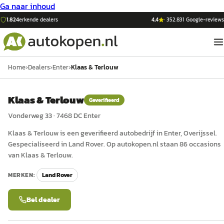
Ga naar inhoud
1.824
erkende dealers
4,4
·
352.831
Google-reviews
Home
›
Dealers
›
Enter
›
Klaas & Terlouw
Klaas & Terlouw
Geverifieerd
Vonderweg 33
·
7468 DC
Enter
Klaas & Terlouw
is een
geverifieerd
auto
bedrijf in
Enter
, Overijssel
.
Gespecialiseerd in Land Rover.
Op autokopen.nl staan 86 occasions
van Klaas & Terlouw.
MERKEN:
Land Rover
Bel dealer