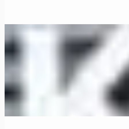
Bekijk aanbieding →
Vergelijk
Land Rover Discovery Sport
·
2020
2.0 D150 S
€ 23.900
v.a. € 507/mnd
2020 · 130.321 km · Hybride · Automaat
Klaas & Terlouw
· Enter
Bekijk aanbieding →
Vergelijk
A
Land Rover Range Rover
·
2026