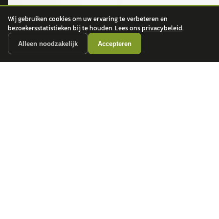
Wij gebruiken cookies om uw ervaring te verbeteren en
bezoekersstatistieken bij te houden. Lees ons
privacybeleid
.
ONTDEK
CONTACT
Alleen noodzakelijk
Accepteren
Auto's
info@
autokopen.nl
+31 53 208 4490
Nieuws
Josink Maatweg 43
Marktdata
7545 PS Enschede
Auto's per regio
Autoprijsindex
Autotrends
Autowijzer
Zakelijk leasen
Private Lease
Financiering
Auto verkopen
Over ons
Contact
Privacy