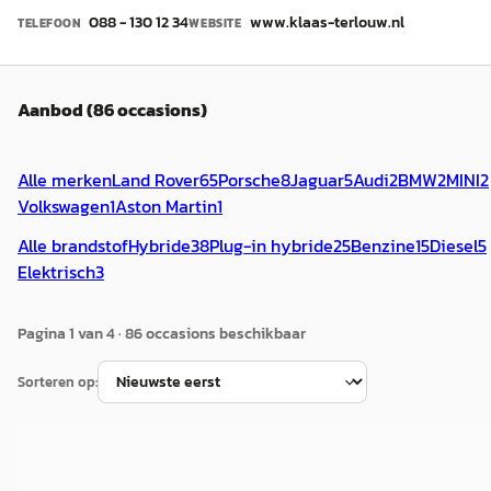
088 - 130 12 34
www.klaas-terlouw.nl
TELEFOON
WEBSITE
Aanbod (86 occasions)
Alle merken
Land Rover
65
Porsche
8
Jaguar
5
Audi
2
BMW
2
MINI
2
Volkswagen
1
Aston Martin
1
Alle brandstof
Hybride
38
Plug-in hybride
25
Benzine
15
Diesel
5
Elektrisch
3
Pagina
1
van
4
·
86
occasion
s
beschikbaar
Sorteren op:
A
BMW X5
·
2023