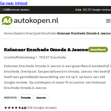
Ga naar inhoud
2.005
erkende dealers
4,4
·
352.721
Google-reviews
Home
›
Dealers
›
Overijssel
›
Enschede
›
Kolenaar Enschede Omoda & Jaecoo
Kolenaar Enschede Omoda & Jaecoo
Geverifieerd
Cromhoffsbleekweg 1
·
7513 ET
Enschede
Kolenaar Enschede Omoda & Jaecoo
is een
geverifieerd
auto
bedrijf 
Enschede
, Overijssel
.
Gespecialiseerd in Omoda, Jaecoo.
Het bedrijf
heeft een gemiddelde beoordeling van 4.6 op 5, op basis van 248
Google reviews.
Op autokopen.nl staan 19 occasions van Kolenaar
Enschede Omoda & Jaecoo.
MERKEN:
Omoda
Jaecoo
★★★★★
4.6
(
248
Google reviews)