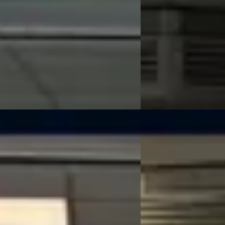
 geprijsd
2025 · 26.496 km · Ben
137.357 km · Hybride · Automaat
Kooijman Zeist
· Huis t
Bekijk aanbieding →
an Zeist
· Huis ter Heide
4,0
(
144
)
 aanbieding →
Vergelijk
EV
B
Toyota bZ4X
·
2025
iro
·
2026
Executive 73 kWh
i Hybrid DynamicLine
€ 49.900
3
v.a. € 1.058/mnd
 768/mnd
Marktconform
markt