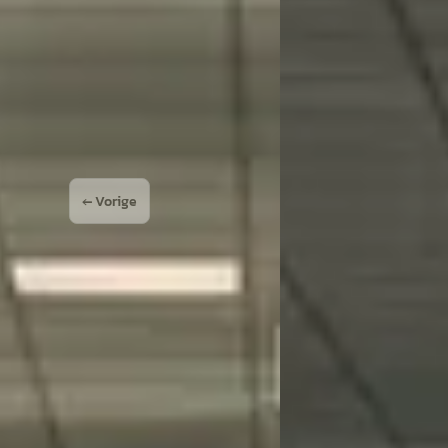
2026 · 10 km · Hybride 
an Zeist
· Huis ter Heide
4,0
(
144
)
 aanbieding →
Kooijman Zeist
· Huis t
Bekijk aanbieding →
Vergelijk
← Vorige
1
2
…
8
Volgende
st en ik ben daar erg tevreden over. De levering duurde helaas wat langer d
or de banden, in samenwerking met Kumho Tire, te vervangen. De vertraging in
mogen. Ondanks deze hobbels ben ik zeer tevreden over de service. Het team