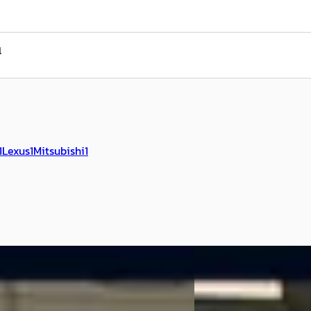
l
1
Lexus
1
Mitsubishi
1
NIEUW
a Aygo
·
2022
B
Kia Picanto
·
2026
VVT-i S-CVT Limited