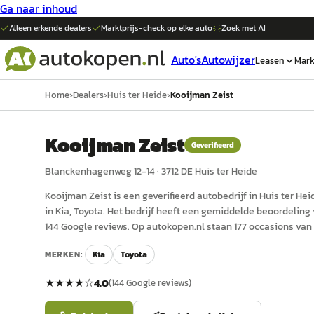
Ga naar inhoud
Alleen erkende dealers
Marktprijs-check op elke
auto
Zoek met AI
Auto's
Autowijzer
Leasen
Mark
Home
›
Dealers
›
Huis ter Heide
›
Kooijman Zeist
Kooijman Zeist
Geverifieerd
Blanckenhagenweg 12-14
·
3712 DE
Huis ter Heide
Kooijman Zeist
is een
geverifieerd
auto
bedrijf in
Huis ter Hei
in Kia, Toyota.
Het bedrijf heeft een gemiddelde beoordeling v
144 Google reviews.
Op autokopen.nl staan 177 occasions van 
MERKEN:
Kia
Toyota
★★★★
☆
4.0
(
144
Google reviews)