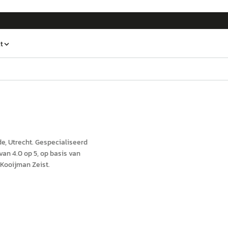
t
de
, Utrecht
.
Gespecialiseerd
an 4.0 op 5, op basis van
Kooijman Zeist.