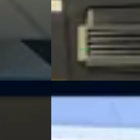
v.a. € 422/mnd
Scherp geprijsd
ine ·
2023 · 60.371 km · Elektrisch · Automaat
Kooijman Zeist
· Huis ter Heide
4,0
(
14
er Heide
4,0
(
144
)
~
92
% SoH
Bekijk aanbieding →
(indicatie)
Vergelijk
B
Kia Sportage
·
2022
e
1.6 T-GDi MHEV DynamicLine
€ 25.900
v.a. € 549/mnd