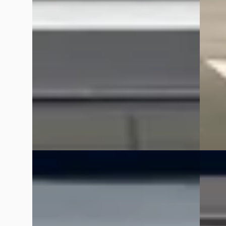
€ 38.57
v.a. € 477/mnd
v.a. € 
2022 · 125.648 km · Hybride · Automaat
Marktc
Kooijman Zeist
· Huis ter Heide
4,0
(
144
)
Bekijk aanbieding →
2026 · 
Kooijm
Vergelijk
~
10
Vergelijk
B
B
Toyota Yaris
·
2025
Toyot
1.5 Hybrid 115 Ative Plus Parkeersensoren
Tourin
voor + achter, Stoelverwarming & Stuurwiel
Trekha
verwarmd, Apple Carplay en/of Android...
€ 24.9