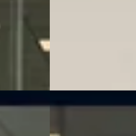
€ 64.895
v.a. € 1.376/mnd
Marktconform
· Automaat
2026 · 10 km · Hybride · Automaat
er Heide
4,0
(
144
)
Kooijman Zeist
· Huis ter Heide
4,0
(
14
Bekijk aanbieding →
Vergelijk
EV
B
014
Opel Mokka-e
·
2023
Electric Level 4 50 kWh 3 Fase
€ 19.900