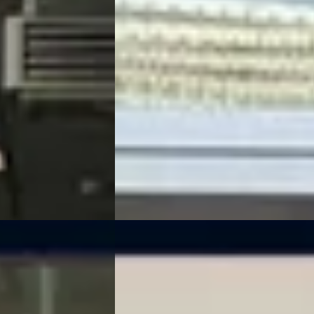
€ 21.950
v.a. € 465/mnd
Scherp geprijsd
2022 · 69.995 km · Hybride · Automaat
 · Handgeschakeld
Kooijman Zeist
· Huis ter Heide
4,0
(
14
er Heide
4,0
(
144
)
Bekijk aanbieding →
Vergelijk
NIEUW
B
6
Kia Sorento
·
2026
d Black Edition
1.6 T-GDi Plug-in Hybrid 4WD Executive
7p Direct leverbaar