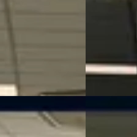
1.0 GDi DynamicLine
0
€ 19.495
401/mnd
v.a. € 413/mnd
60.082 km · Benzine · Automaat
Boven markt
an Zeist
· Huis ter Heide
4,0
(
144
)
 aanbieding →
2026 · 15 km · Benzine
Kooijman Zeist
· Huis t
Bekijk aanbieding →
Vergelijk
NIEUW
B
V5
·
2026
Kia Sportage
·
202
2H1 3D Elite Executive 71.2 kWh
1.6 T-GDi Plug-in Hybri
Advanced