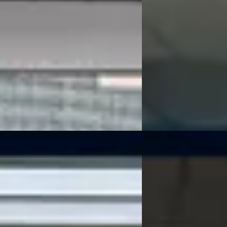
v.a. € 190/mnd
 529/mnd
Marktconform
 geprijsd
2014 · 134.786 km · Benz
94.445 km · Hybride · Automaat
Handgeschakeld
an Zeist
· Huis ter Heide
4,0
(
144
)
Kooijman Zeist
· Huis t
 aanbieding →
Bekijk aanbieding →
Vergelijk
B
a RAV4
·
2018
Toyota Aygo
·
2025
brid AWD Style
X 1.0 VVT-i S-CVT Puls
0
€ 21.900
 464/mnd
v.a. € 464/mnd