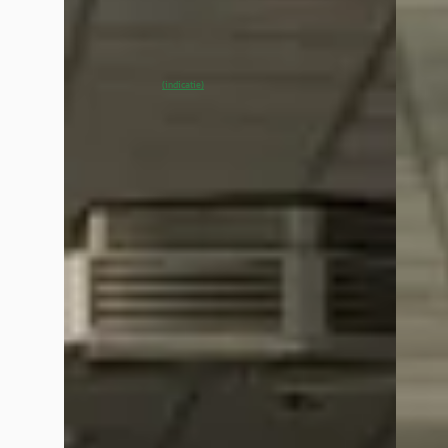
2026 · 10 km · Elektrisch · Automaat
Kooijm
Kooijman Zeist
· Huis ter Heide
4,0
(
144
)
Bekijk
~
100
% SoH
Bekijk aanbieding →
(indicatie)
Vergelijk
Vergelijk
Google reviews over
Kooijman Zeist
Eric van wijland
februari 2026
Vorig jaar heb ik onze nieuwe Kia EV9 gekocht bij Kooijman Zei
zijn. Kooijman Zeist heeft dit uiteindelijk netjes opgelost do
communicatie richting de klant in deze periode iets beter ge