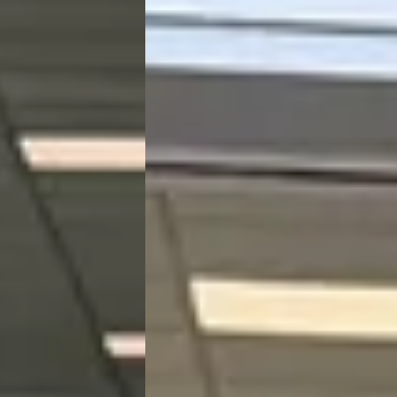
· Automaat
Kooijman Zeist
· Huis ter Heide
4,0
(
14
er Heide
4,0
(
144
)
Bekijk aanbieding →
Vergelijk
 →
★★★
an gehoopt en de banden bleken bij aflevering niet volledig trilingsvrij te
 de levering lag bij Kia zelf en niet bij de dealer. Desondanks had de
 staat altijd klaar voor support en onderhoud!