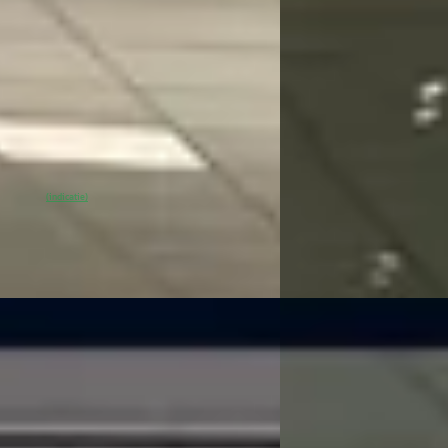
0
€ 44.285
818/mnd
v.a. € 939/mnd
onform
Marktconform
10 km · Elektrisch · Automaat
2026 · 10 km · Hybride 
an Zeist
· Huis ter Heide
4,0
(
144
)
0
% SoH
Bekijk aanbieding →
Kooijman Zeist
· Huis t
(indicatie)
Bekijk aanbieding →
Vergelijk
B
a Corolla
·
2021
Toyota Verso-S
·
2
g Sports 2.0 Hybrid Dynamic Limited
1.3 VVT-i Dynamic
ak
€ 8.950
50