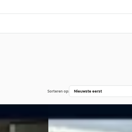
Sorteren op:
A
Kia Niro
·
2022
1.6 GDI PHEV DynamicLine