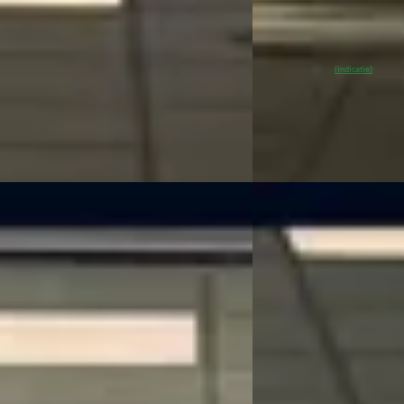
2025 · 1.999 km · Elektr
10 km · Hybride · Automaat
Kooijman Zeist
· Huis t
an Zeist
· Huis ter Heide
4,0
(
144
)
~
98
% SoH
Beki
(indicatie)
 aanbieding →
Vergelijk
NIEUW
portage
·
2025
B
Kia Niro
·
2026
GDi Hybrid DynamicLine
DynamicPlusLine
5
€ 39.558
811/mnd
v.a. € 839/mnd
onform
Boven markt
45.009 km · Hybride · Automaat