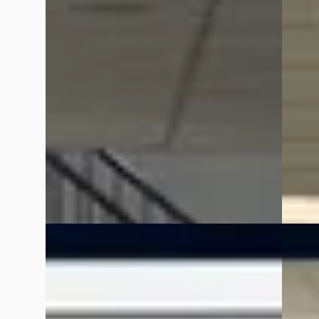
€ 23.900
€ 18.90
v.a. € 507/mnd
v.a. € 
2023 · 59.661 km · Hybride · Automaat
2022 · 
Kooijman Zeist
· Huis ter Heide
4,0
(
144
)
Kooijm
Bekijk aanbieding →
Bekijk
Vergelijk
Vergelijk
B
NIEUW
Toyota Yaris Cross
·
2022
EV
B
Kia P
1.5 Hybrid First Edition Trekhaak
Cargo L
€ 22.499