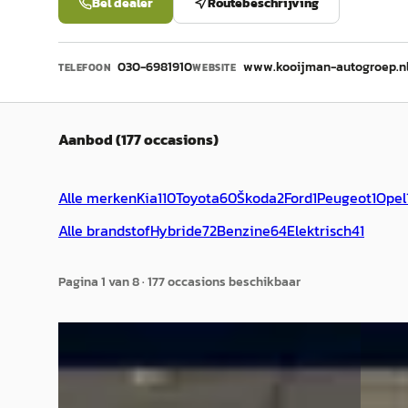
Bel dealer
Routebeschrijving
030-6981910
www.kooijman-autogroep.n
TELEFOON
WEBSITE
Aanbod (177 occasions)
Alle merken
Kia
110
Toyota
60
Škoda
2
Ford
1
Peugeot
1
Opel
Alle brandstof
Hybride
72
Benzine
64
Elektrisch
41
Pagina
1
van
8
·
177
occasion
s
beschikbaar
B
B
Toyota C-HR
·
2023
Toyot
1.8 Hybrid Dynamic Trekhaak
X 1.0 