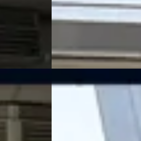
zine · Automaat
Scherp geprijsd
er Heide
4,0
(
144
)
2022 · 69.624 km · Benzine ·
Handgeschakeld
Kooijman Zeist
· Huis ter Heide
4,0
(
14
Bekijk aanbieding →
Vergelijk
NIEUW
B
Kia Seltos
·
2026
1.6T DCT7 X-Line Demo Edition Direct
beschikbaar voor een proefrit
€ 52.395
v.a. € 1.111/mnd