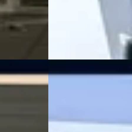
isch · Automaat
Marktconform
er Heide
4,0
(
144
)
2026 · 10 km · Hybride · Automaat
jk aanbieding →
Kooijman Zeist
· Huis ter Heide
4,0
(
14
Bekijk aanbieding →
Vergelijk
B
Kia Sportage
·
2014
2.0 X Line 4WD
€ 11.945
v.a. € 253/mnd
Scherp geprijsd
2014 · 197.609 km · Benzine · Automaat