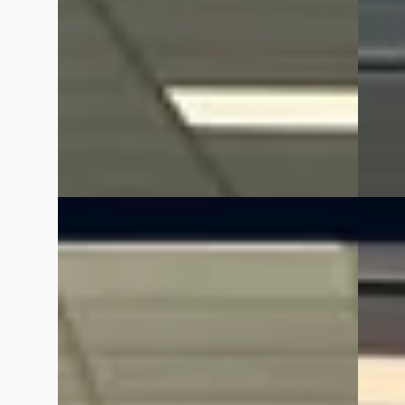
2022 · 29.677 km · Hybride · Automaat
Scherp
Kooijman Zeist
· Huis ter Heide
4,0
(
144
)
2018 · 
Bekijk aanbieding →
Kooijm
Bekijk
Vergelijk
Vergelijk
NIEUW
NIEUW
B
B
Kia Niro
·
2026
Kia N
1.6 GDi Hybrid DynamicLine
1.6 GD
€ 36.253
€ 36.25
v.a. € 768/mnd
v.a. €
Boven markt
Boven 