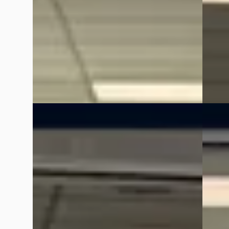
2026 · 15 km · Hybride · Automaat
2026 · 
Kooijman Zeist
· Huis ter Heide
4,0
(
144
)
Kooijm
Bekijk aanbieding →
Bekijk
Vergelijk
Vergelijk
NIEUW
B
EV
B
Kia S
Kia EV9
·
2026
1.6 T-
Plus Advanced 99.8 kWh
€ 38.24
€ 72.225
v.a. € 
v.a. € 1.531/mnd
Marktc
Marktconform
2025 · 