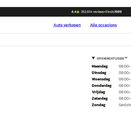
4,4
·
352.814
reviews
Sinds
1999
Auto
verkopen
Alle occasions
OPENINGSTIJDEN
Maandag
08:00–
Dinsdag
08:00–
Woensdag
08:00–
Donderdag
08:00–
Vrijdag
08:00–
Zaterdag
08:00–
Zondag
Geslot