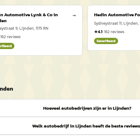
n Automotive Lynk & Co in
Hedin Automotive For
→
den
Sydneystraat 11, Lijnden,
ystraat 9, Lijnden, 1175 RN
★
4.1
·
162
reviews
·
162
reviews
Geverifieerd
rifieerd
jnden
Hoeveel autobedrijven zijn er in Lijnden?
Welk autobedrijf in Lijnden heeft de beste review