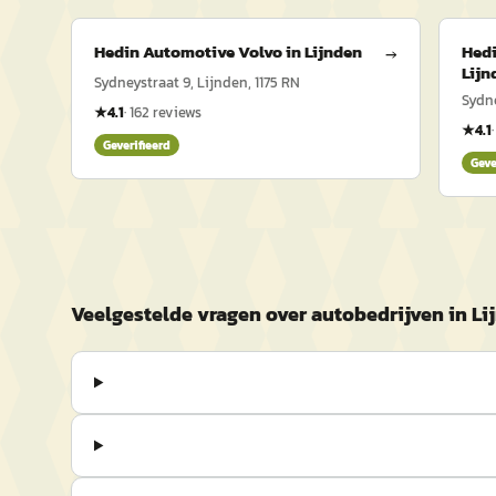
Hedin Automotive Volvo in Lijnden
Hedi
→
Lijn
Sydneystraat 9, Lijnden, 1175 RN
Sydne
★
4.1
·
162
reviews
★
4.1
Geverifieerd
Geve
Veelgestelde vragen over autobedrijven in Li