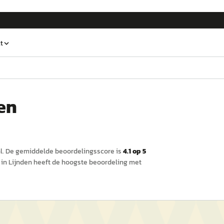
t
en
l
.
De gemiddelde beoordelingsscore is
4.1
op 5
in Lijnden
heeft de hoogste beoordeling met