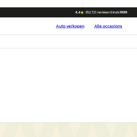
4,4
·
352.721
reviews
Sinds
1999
Auto
verkopen
Alle occasions