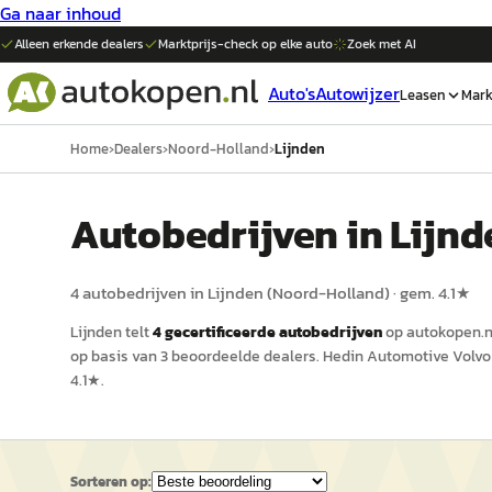
Ga naar inhoud
Alleen erkende dealers
Marktprijs-check op elke
auto
Zoek met AI
Auto's
Autowijzer
Leasen
Mark
Home
›
Dealers
›
Noord-Holland
›
Lijnden
Auto
bedrijven in
Lijnd
4
auto
bedrijven in
Lijnden
(
Noord-Holland
)
· gem.
4.1
★
Lijnden
telt
4
gecertificeerde
auto
bedrijven
op
autokopen.n
op basis van
3
beoordeelde dealers.
Hedin Automotive Volvo 
4.1
★.
Sorteren op: