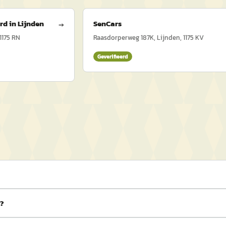
d in Lijnden
SenCars
→
 1175 RN
Raasdorperweg 187K, Lijnden, 1175 KV
Geverifieerd
s?