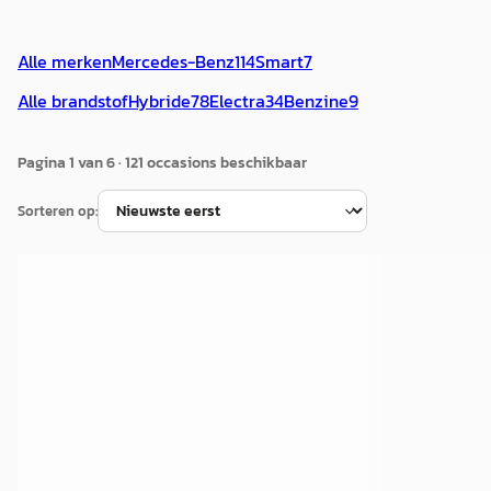
Alle merken
Mercedes-Benz
114
Smart
7
Alle brandstof
Hybride
78
Electra
34
Benzine
9
Pagina
1
van
6
·
121
occasion
s
beschikbaar
Sorteren op:
A
Mercedes-Benz EQB
·
2025
250+ Business Line 71 kWh
€ 41.945
v.a. € 889/mnd
Marktconform