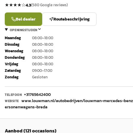
★★★★
☆
4.3
(
580
Google reviews)
Bel dealer
Routebeschrijving
OPENINGSTIJDEN
Maandag
08:00–18:00
Dinsdag
08:00–18:00
Woensdag
08:00–18:00
Donderdag
08:00–18:00
Vrijdag
08:00–18:00
Zaterdag
09:00–17:00
Zondag
Gesloten
+31765642400
TELEFOON
www.louwman.nl/autobedrijven/louwman-mercedes-benz
WEBSITE
ersonenwagens-breda
Aanbod (121 occasions)