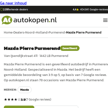
Ga naar inhoud
2.091
erkende dealers
4,4
·
404.841
Google-reviews
Home
›
Dealers
›
Noord-Holland
›
Purmerend
›
Mazda Pierre Purmerend
Mazda Pierre Purmerend
Geverifieerd
Van Ijsendijkstraat 411
·
1442 LB
Purmerend
Mazda Pierre Purmerend
is een
geverifieerd
auto
bedrijf in
Purmeren
Noord-Holland
.
Gespecialiseerd in Mazda.
Het bedrijf heeft een
gemiddelde beoordeling van 3.9 op 5, op basis van 7 Google reviews.
Op autokopen.nl staan 78 occasions van Mazda Pierre Purmerend.
MERKEN:
Mazda
★★★★
☆
3.9
(
7
Google reviews)