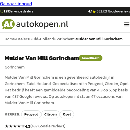
Ga naar inhoud
1.993
erkende dealers
4,4
·
352.721
Google-reviews
Home
›
Dealers
›
Zuid-Holland
›
Gorinchem
›
Mulder Van Mill Gorinchem
Mulder Van Mill Gorinchem
Geverifieerd
Gorinchem
Mulder Van Mill Gorinchem
is een
geverifieerd
auto
bedrijf in
Gorinchem
, Zuid-Holland
.
Gespecialiseerd in Peugeot, Citroën, Opel.
Het bedrijf heeft een gemiddelde beoordeling van 4.3 op 5, op basis
van 437 Google reviews.
Op autokopen.nl staan 47 occasions van
Mulder Van Mill Gorinchem.
MERKEN:
Peugeot
Citroën
Opel
★★★★
☆
4.3
(
437
Google reviews)