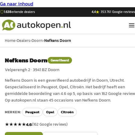
Ga naar inhoud
1.638
erkende dealers
4,4
·
353.761
Google-reviews
Home
›
Dealers
›
Doorn
›
Nefkens Doorn
Nefkens Doorn
Geverifieerd
Velperengh 2
·
3941 BZ
Doorn
Nefkens Doorn
is een
geverifieerd
auto
bedrijf in
Doorn
, Utrecht
.
Gespecialiseerd in Peugeot, Opel, Citroën.
Het bedrijf heeft een
gemiddelde beoordeling van 4.6 op 5, op basis van 162 Google review
Op autokopen.nl staan 45 occasions van Nefkens Doorn.
MERKEN:
Peugeot
Opel
Citroën
★★★★★
4.6
(
162
Google reviews)