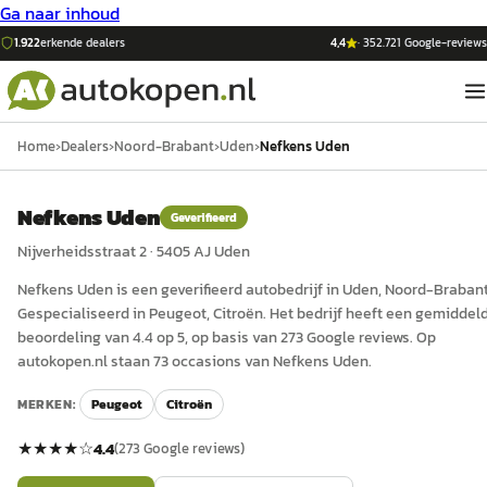
Ga naar inhoud
1.922
erkende dealers
4,4
·
352.721
Google-reviews
Home
›
Dealers
›
Noord-Brabant
›
Uden
›
Nefkens Uden
Nefkens Uden
Geverifieerd
Nijverheidsstraat 2
·
5405 AJ
Uden
Nefkens Uden
is een
geverifieerd
auto
bedrijf in
Uden
, Noord-Braban
Gespecialiseerd in Peugeot, Citroën.
Het bedrijf heeft een gemiddel
beoordeling van 4.4 op 5, op basis van 273 Google reviews.
Op
autokopen.nl staan 73 occasions van Nefkens Uden.
MERKEN:
Peugeot
Citroën
★★★★
☆
4.4
(
273
Google reviews)