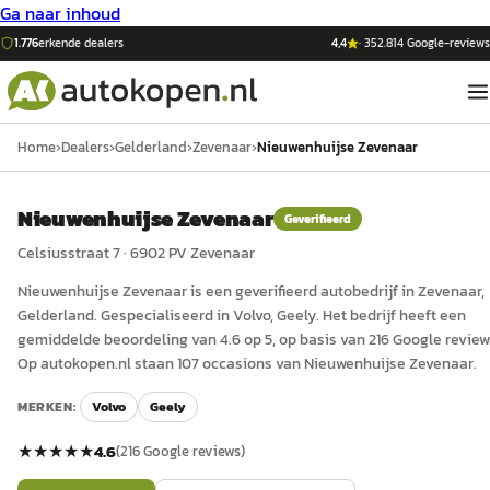
Ga naar inhoud
1.776
erkende dealers
4,4
·
352.814
Google-reviews
Home
›
Dealers
›
Gelderland
›
Zevenaar
›
Nieuwenhuijse Zevenaar
Nieuwenhuijse Zevenaar
Geverifieerd
Celsiusstraat 7
·
6902 PV
Zevenaar
Nieuwenhuijse Zevenaar
is een
geverifieerd
auto
bedrijf in
Zevenaar
,
Gelderland
.
Gespecialiseerd in Volvo, Geely.
Het bedrijf heeft een
gemiddelde beoordeling van 4.6 op 5, op basis van 216 Google review
Op autokopen.nl staan 107 occasions van Nieuwenhuijse Zevenaar.
MERKEN:
Volvo
Geely
★★★★★
4.6
(
216
Google reviews)