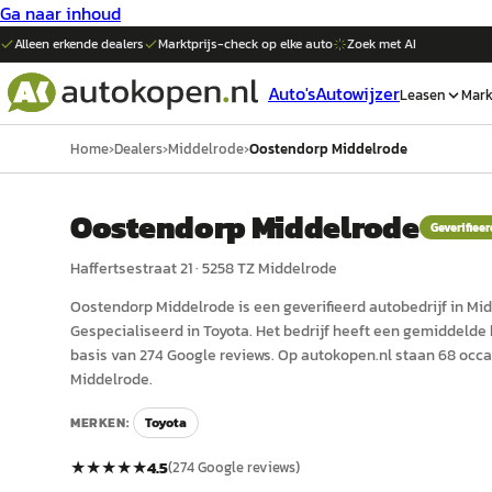
Ga naar inhoud
Alleen erkende dealers
Marktprijs-check op elke
auto
Zoek met AI
Auto's
Autowijzer
Leasen
Mark
Home
›
Dealers
›
Middelrode
›
Oostendorp Middelrode
Oostendorp Middelrode
Geverifieer
Haffertsestraat 21
·
5258 TZ
Middelrode
Oostendorp Middelrode
is een
geverifieerd
auto
bedrijf in
Mid
Gespecialiseerd in Toyota.
Het bedrijf heeft een gemiddelde b
basis van 274 Google reviews.
Op autokopen.nl staan 68 occ
Middelrode.
MERKEN:
Toyota
★★★★★
4.5
(
274
Google reviews)