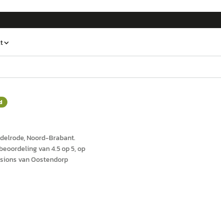
t
d
delrode
, Noord-Brabant
.
eoordeling van 4.5 op 5, op
asions van Oostendorp