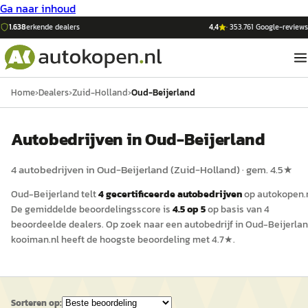
Ga naar inhoud
1.638
erkende dealers
4,4
·
353.761
Google-reviews
Home
›
Dealers
›
Zuid-Holland
›
Oud-Beijerland
Auto
bedrijven in
Oud-Beijerland
4
auto
bedrijven in
Oud-Beijerland
(
Zuid-Holland
)
· gem.
4.5
★
Oud-Beijerland
telt
4
gecertificeerde
auto
bedrijven
op
autokopen.
De gemiddelde beoordelingsscore is
4.5
op 5
op basis van
4
beoordeelde dealers.
Op zoek naar een autobedrijf in Oud-Beijerla
kooiman.nl
heeft de hoogste beoordeling met
4.7
★.
Sorteren op: