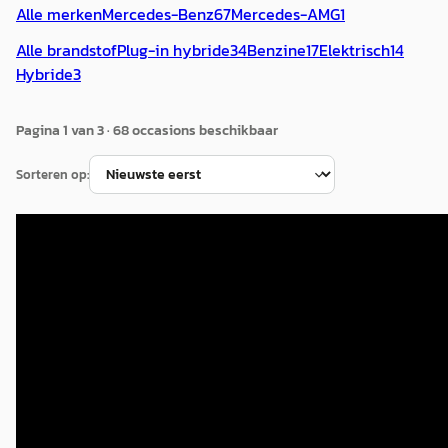
Alle merken
Mercedes-Benz
67
Mercedes-AMG
1
Alle brandstof
Plug-in hybride
34
Benzine
17
Elektrisch
14
Hybride
3
Pagina
1
van
3
·
68
occasion
s
beschikbaar
Sorteren op:
A
Mercedes-Benz E-Klasse
·
2025
Estate 300 e Sport Edition
€ 64.945
v.a. € 1.377/mnd
Marktconform