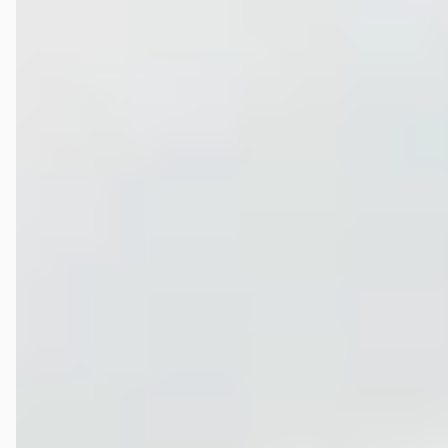
RC378
★★★
☆☆
juni 2026
Plus: goede communicatie per telefoon en mail. Mooie showroom en
werkplaats Min: zijn niet snel genoeg bij het helpen van inloop
(personeelstekort??), er wordt geen drinken aangeboden aan
wachtenden, beloftes worden niet nagekomen of nagebeld. Over de
deskundigheid van personeel heb ik mijn twijfels maar daar kan ik
het ook mis hebben. Geen aanrader voor de bedragen die er wordt
gevraagd.
Conny
★★★★★
mei 2026
Dit is de 2 x dat ik een nieuwe Mercedes GLA gekocht heb voorheen
Wüst nu van Mossel , bijzonder goed geholpen door Sander van
Essen , duidelijke uitleg , eerlijk , gezellig en ook humor . Ik heb dan
ook een zeer goede deal gemaakt, en ik ben super blij weer met mijn
nieuwe Mercedes. Dankjewel Sander !