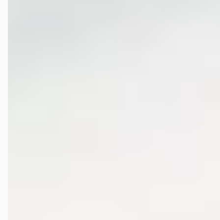
Simone
★★★★★
maart 2026
Super blij met mijn nieuwe GLE...topservice en voelde me meteen
welkom bij het eerste bezoek waarbij ik aanvankelijk op zoek was
naar een GLC en inruil ML. Fijne gesprekken gehad met Sander (van
Essen), goede deal gesloten met een meer dan volledig uitgeruste
auto en werd tijdens het wachten op aflevering netjes op de hoogte
gehouden van het hele proces tot aflevering. Oog voor detail en zoals
hij zelf aangeeft "Pietje precies" dus de doppen op de velgen worden
nog vervangen (kleur vervaagd/eraf tijdens poetsbeurt) en netjes
uitleg gehad (en nog tegoed) over alle functies die erop zitten. Op
naar veel veilige, comfortabele kilometers :).
Veelgestelde vragen over Van Mossel Mercedes-Be
Oud-Beijerland
Wat zijn de openingstijden van Van Mossel Mercedes-
Benz Oud-Beijerland?