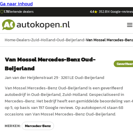
Ga naar inhoud
1.781
erkende dealers
4,4
·
352.814
Google-reviews
Home
›
Dealers
›
Zuid-Holland
›
Oud-Beijerland
›
Van Mossel Mercedes-Benz
Van Mossel Mercedes-Benz Oud-
Geverifiee
Beijerland
Jan van der Heijdenstraat 29
·
3261 LE
Oud-Beijerland
Van Mossel Mercedes-Benz Oud-Beijerland
is een
geverifieerd
auto
bedrijf in
Oud-Beijerland
, Zuid-Holland
.
Gespecialiseerd in
Mercedes-Benz.
Het bedrijf heeft een gemiddelde beoordeling van 4
op 5, op basis van 197 Google reviews.
Op autokopen.nl staan 68
occasions van Van Mossel Mercedes-Benz Oud-Beijerland.
MERKEN:
Mercedes-Benz