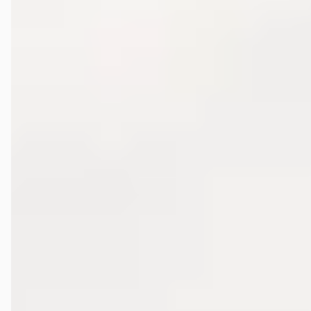
Hoe wordt Van Mossel Mercedes-Benz Oud-Beijerland
beoordeeld?
Hoeveel occasions heeft Van Mossel Mercedes-Benz
Oud-Beijerland?
Welke brandstoftypen biedt Van Mossel Mercedes-Benz
Oud-Beijerland aan?
Welke automerken verkoopt Van Mossel Mercedes-Benz
Oud-Beijerland?
Hoe neem ik contact op met Van Mossel Mercedes-Benz
Oud-Beijerland?