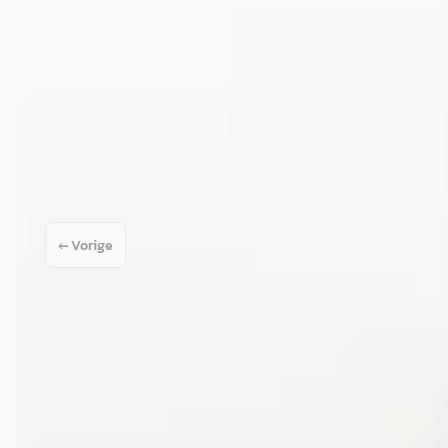
2025 · 20.500 km · Plug-in hybride · Automaat
Van Mossel Mercedes-Benz Oud-Beijerland
· Oud-Beijerland
4,4
(
197
)
Bekijk aanbieding →
Vergelijk
← Vorige
1
2
3
Volgende →
Google reviews over
Van Mossel Mercedes-Benz Oud-
Beijerland
Remco Donkervoort
★★★★★
juli 2026