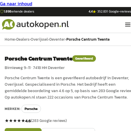
Ga naar inhoud
1.898
erkende dealers
4,4
·
352.831
Google-reviews
Home
›
Dealers
›
Overijssel
›
Deventer
›
Porsche Centrum Twente
Porsche Centrum Twente
Geverifieerd
Birnieweg 9-11
·
7418 HH
Deventer
Porsche Centrum Twente
is een
geverifieerd
auto
bedrijf in
Deventer
,
Overijssel
.
Gespecialiseerd in Porsche.
Het bedrijf heeft een
gemiddelde beoordeling van 4.6 op 5, op basis van 283 Google review
Op autokopen.nl staan 222 occasions van Porsche Centrum Twente.
MERKEN:
Porsche
★★★★★
4.6
(
283
Google reviews)