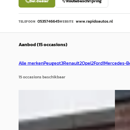
Bel dealer
Routebeschrijving
0535746645
www.rapidoautos.nl
TELEFOON
WEBSITE
Aanbod (15 occasions)
Alle merken
Peugeot
3
Renault
2
Opel
2
Ford
1
Mercedes-B
15
occasion
s
beschikbaar
A
A
Chevrolet AVEO
·
2012
Citro
1.4 LT 2012 NAP 2e eigenaar Stoel verw
2.0-16
Airco
€ 1.499