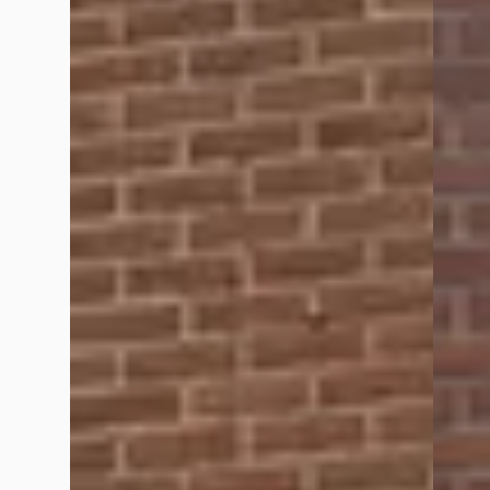
april 2026
Dennie doet al jaren het onderhoud van onze auto's. Neemt alt
gedaan. Afspraken worden nagekomen en de service is gewoon g
Maarten Van T End
december 2025
Vorige week hier mijn auto heen gebracht om alloygator velg 
koffie 👍👍
Stef** S**
april 2026
Zeer goede ervaring met AutoService Dennie. Onze Kia Picanto 
aanrader!
Hannes Pieters
april 2026
Super goede garage met al mijn problemen kwa auto kan k daar 
aanraden