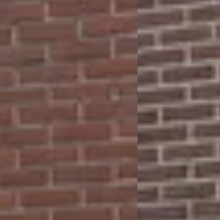
ijd de tijd om uit te leggen wat er aan de hand is en denkt mee over de be
oed en eerlijk. Fijne garage waar ik met een gerust gevoel mijn auto achte
bescherming te monteren zeer vakkundig hebben ze alles gemonteerd...velgen
heeft hij in de watten gelegd met een grote beurt, nieuwe APK en 4 nieuwe 
terecht en helpt mij terplekke als k er ben kwaliteit staat voor op En hij 