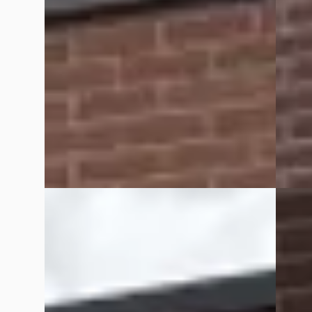
€ 2.949
2027 · 
Marktconform
Handge
2012 · 160.626 km · Benzine ·
Rapido
Handgeschakeld
Bekijk
Rapido Auto's
· Enschede
4,9
(
106
)
Vergelijk
Bekijk aanbieding →
Vergelijk
E
A
Renault Twingo
·
2009
Ford
1.2-16V DYNAMIQUE128885 KM elektrische
Benzin
ramen
€ 7.999
€ 1.449
v.a. € 