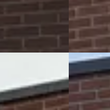
onform
2011 · 160.891 km · Ben
22.155 km · Benzine · Handgeschakeld
Rapido Auto's
· Ensche
Bekijk aanbieding →
 Auto's
· Enschede
4,9
(
106
)
 aanbieding →
Vergelijk
des-Benz B-Klasse
·
2008
E
Peugeot 3008
·
201
 Benzine
Benzine
€ 6.999
101/mnd
v.a. € 148/mnd
 geprijsd
Scherp geprijsd
150.387 km · Benzine ·