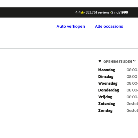
4,4
·
353.761
reviews
Sinds
1999
Auto
verkopen
Alle occasions
OPENINGSTIJDEN
Maandag
08:00
Dinsdag
08:00
Woensdag
08:00
Donderdag
08:00
Vrijdag
08:00
Zaterdag
Geslo
Zondag
Geslo