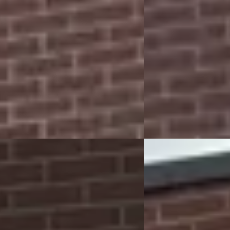
245.230 km · Benzine ·
v.a. € 158/mnd
schakeld
Scherp geprijsd
 Auto's
· Enschede
4,9
(
106
)
2011 · 54.080 km · Benz
 aanbieding →
Rapido Auto's
· Ensche
Bekijk aanbieding →
Vergelijk
A
 B-Max
·
2012
Nissan PIXO
·
2011
e
Benzine
€ 1.949
170/mnd
Scherp geprijsd