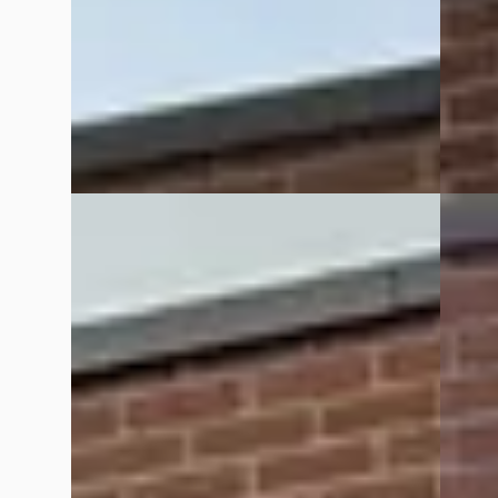
2015 · 120.559 km · Benzine ·
Handge
Handgeschakeld
Rapido
Rapido Auto's
· Enschede
4,9
(
106
)
Bekijk
Bekijk aanbieding →
Vergelijk
Vergelijk
A
A
Peugeot 206+
·
2012
Peuge
Benzine
Benzin
€ 2.449
€ 1.999
2012 · 170.587 km · Benzine ·
2011 · 
Handgeschakeld
Rapido
Rapido Auto's
· Enschede
4,9
(
106
)
Bekijk
Bekijk aanbieding →
Vergelijk