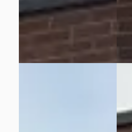
Scherp geprijsd
Marktc
2009 · 128.885 km · Benzine ·
2012 · 
Handgeschakeld
Rapido
Rapido Auto's
· Enschede
4,9
(
106
)
Bekijk
Bekijk aanbieding →
Vergelijk
Vergelijk
A
Merce
Fiat 500L
·
2015
- B 170
Benzine
€ 4.750
€ 5.999
v.a. € 
v.a. € 127/mnd
Scherp
Scherp geprijsd
2008 · 