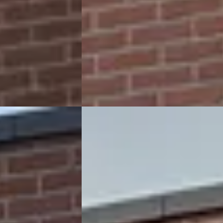
zine · Handgeschakeld
2007 · 368.014 km · Benzine ·
Handgeschakeld
de
4,9
(
106
)
Rapido Auto's
· Enschede
4,9
(
106
)
Bekijk aanbieding →
Vergelijk
E
1
Renault Clio
·
2010
Benzine
€ 1.999
Scherp geprijsd
2010 · 269.990 km · Benzine ·
Handgeschakeld