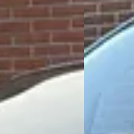
Wat zijn de openingstijden van Rapido Auto's?
Hoe wordt Rapido Auto's beoordeeld?
Hoeveel occasions heeft Rapido Auto's?
Welke brandstoftypen biedt Rapido Auto's aan?
Welke automerken verkoopt Rapido Auto's?
Hoe neem ik contact op met Rapido Auto's?