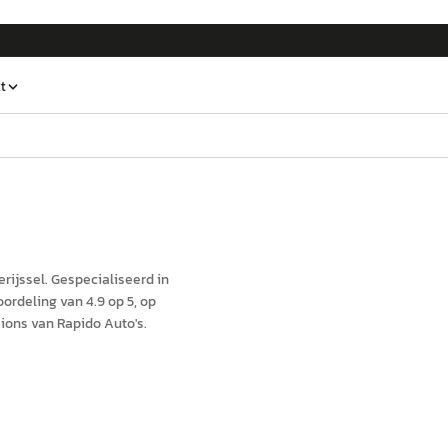
t
erijssel
.
Gespecialiseerd in
ordeling van 4.9 op 5, op
ions van Rapido Auto's.