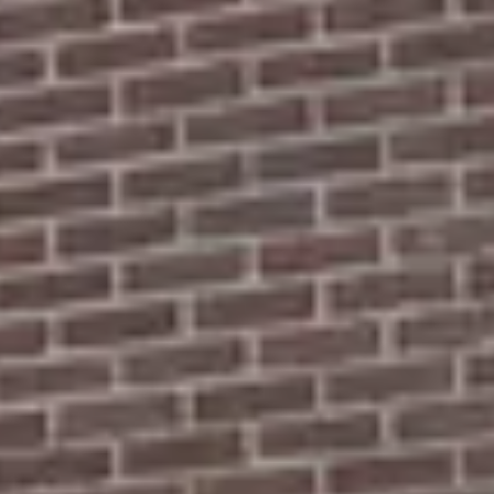
★★★
t voor zijn klanten klaarstaat. Hij denkt mee, is eerlijk en rekent hele ne
aarin een fout door een dealer was gemaakt. Hoewel dat uiteindelijk via de
nheid. Tegenwoordig kom je dit soort service niet vaak meer tegen.
nten!
★★★