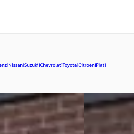
enz
1
Nissan
1
Suzuki
1
Chevrolet
1
Toyota
1
Citroën
1
Fiat
1
E
ën C5
·
2027
Opel Astra
·
2011
V COOL TECH Airco apk tot 04 2027
1.4 TURBO SPORT
€ 7.449