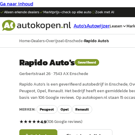
Ga naar inhoud
Alleen erkende dealers
Marktprijs-check op elke
auto
Zoek met AI
Auto's
Autowijzer
Leasen
Mark
Home
›
Dealers
›
Overijssel
›
Enschede
›
Rapido Auto's
Rapido Auto's
Geverifieerd
Gerbertstraat 26
·
7543 AX
Enschede
Rapido Auto's
is een
geverifieerd
auto
bedrijf in
Enschede
, Ov
Peugeot, Opel, Renault.
Het bedrijf heeft een gemiddelde beo
basis van 106 Google reviews.
Op autokopen.nl staan 15 occas
MERKEN:
Peugeot
Opel
Renault
★★★★★
4.9
(
106
Google reviews)