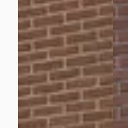
Vergelijk
Google reviews over
Rapido Auto's
Techno Head
maart 2026
AutoService Dennie – APK & Garage Enschede verdient zonder tw
prijzen. Je merkt meteen dat hij passie heeft voor zijn werk 
dealer opgelost moest worden, heeft Dennie er alles aan geda
Betrouwbaar, vakkundig en gewoon een fijne gozer om zaken 
Nathalie