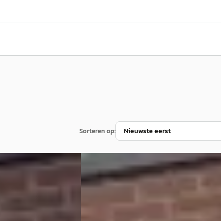
Sorteren op:
E
Opel Astra
·
2012
GTC 1.6 TURBO SPORT 180 Pk Xenon
verlichting