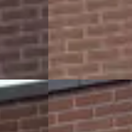
€ 7.999
v.a. € 170/mnd
Scherp geprijsd
ine · Handgeschakeld
2012 · 156.413 km · Benzine · Handgesch
de
4,9
(
106
)
Rapido Auto's
· Enschede
4,9
(
106
)
Bekijk aanbieding →
Vergelijk
A
Toyota Yaris
·
2007
Benzine
€ 1.249
Scherp geprijsd