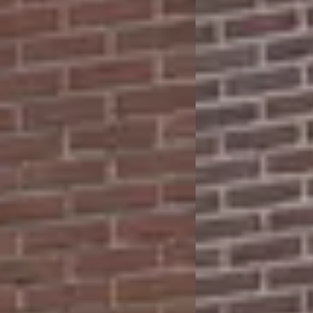
Bekijk aanbieding →
Vergelijk
ijfel 5 sterren. Wat een topservice! Dennie is een jonge ondernemer die ech
en dat geeft vertrouwen. Ik ben super goed geholpen, zelfs in een situatie w
an om mee te denken en te helpen. Dat zegt veel over zijn inzet en betrokke
mee te doen. Zeker een aanrader – deze ondernemer verdient echt meer kla