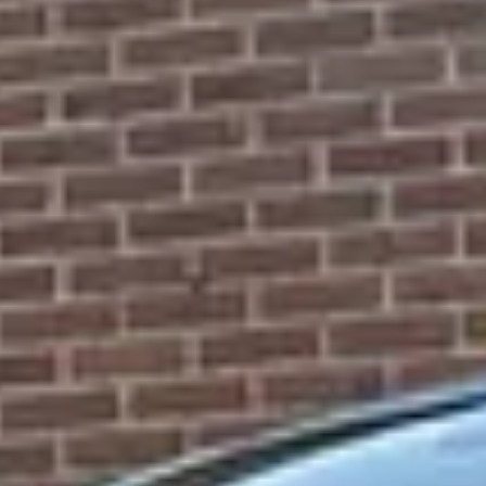
ste oplossing, zonder dat je het gevoel krijgt dat er onnodige dingen worde
rlaat.
★★★
 lijken wel weer als nieuw...zeer tevreden en vriendelijk personeel en go
★★★
banden. Duidelijke offerte, eerlijke en vriendelijke communicatie, echt een
★★★
denkt graag met je mee ! Top bedrijf ben zeer tevreden en kan hem iedereen