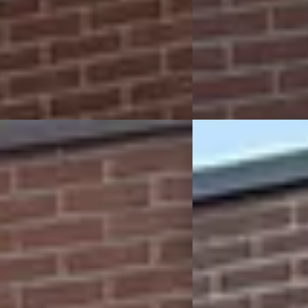
schakeld
2011 · 125.233 km · Ben
 Auto's
· Enschede
4,9
(
106
)
Rapido Auto's
· Ensche
 aanbieding →
Bekijk aanbieding →
Vergelijk
A
ot 206+
·
2011
Suzuki SPLASH
·
2
e
Benzine
€ 1.999
152.889 km · Benzine · Handgeschakeld
Scherp geprijsd
 Auto's
· Enschede
4,9
(
106
)
2009 · 176.072 km · Benz
 aanbieding →
Handgeschakeld
Rapido Auto's
· Ensche