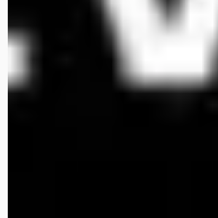
prijs. Fantastische service hij neemt goed de tijd voor je.
Hermann Gerhard Postma
★★★★★
mei 2026
Zeer netjes behandeld bij aanschaf auto. Alles nagekomen zoals
afgesproken. Echt perfect.
Frank Bruggeman
★★★★★
oktober 2019
Ruud is een keer prima kerel die zijn afspraken nakomt,zeer tevreden
met onze aankoop. Komen zeker nog eens terug!
Veelgestelde vragen over Ruud Grevelink Auto's
Wat zijn de openingstijden van Ruud Grevelink Auto's?