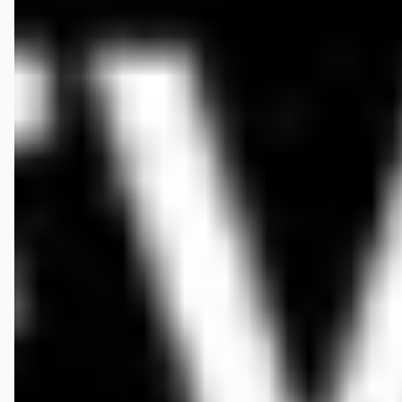
Hans Hoffstedde
★★★★★
november 2025
Met Ruud is het goed zaken doen. Eerlijk, vriendelijk en correct. Geen
verkooppraatjes maar een goed advies. De deal was snel gesloten en
met de auto die we hebben zijn we meer dan tevreden. Ik kan Ruud
Grevelink van harte aanbevelen.
Niels
★★★★★
maart 2026
Ik heb een zeer goede ervaring gehad met dit autobedrijf. Vanaf het
eerste contact werd ik vriendelijk en professioneel geholpen. Hij
nam de tijd om alles uit te leggen, gaf eerlijk advies en alle afspraken
waren nagekomen. Ik ben erg tevreden en zou dit autobedrijf zeker
aanraden.
Anne
★★★★★
juli 2025
Ik heb hier recent mijn auto ingeruild/gekocht. Eerlijk en duidelijke