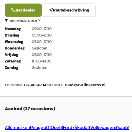
Bel dealer
Routebeschrijving
OPENINGSTIJDEN
Maandag
09:00–17:30
Dinsdag
09:00–17:30
Woensdag
09:00–17:30
Donderdag
Gesloten
Vrijdag
09:00–17:30
Zaterdag
10:00–14:00
Zondag
Gesloten
06-46247343
ruudgrevelinkautos.nl
TELEFOON
WEBSITE
Aanbod (37 occasions)
Alle merken
Peugeot
11
Opel
8
Ford
7
Škoda
4
Volkswagen
3
Saab
1