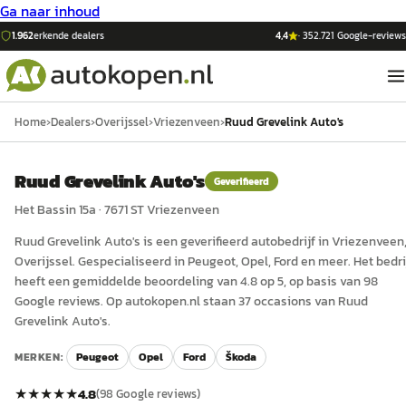
Ga naar inhoud
1.962
erkende dealers
4,4
·
352.721
Google-reviews
Home
›
Dealers
›
Overijssel
›
Vriezenveen
›
Ruud Grevelink Auto's
Ruud Grevelink Auto's
Geverifieerd
Het Bassin 15a
·
7671 ST
Vriezenveen
Ruud Grevelink Auto's
is een
geverifieerd
auto
bedrijf in
Vriezenveen
Overijssel
.
Gespecialiseerd in Peugeot, Opel, Ford en meer.
Het bedri
heeft een gemiddelde beoordeling van 4.8 op 5, op basis van 98
Google reviews.
Op autokopen.nl staan 37 occasions van Ruud
Grevelink Auto's.
MERKEN:
Peugeot
Opel
Ford
Škoda
★★★★★
4.8
(
98
Google reviews)