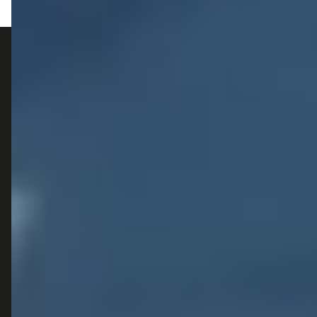
autokopen.nl geeft geen financieel advies en is niet bevoegd om vragen over
financiële producten te beantwoorden. Wij verwijzen door naar erkende, AFM-
vergunde partners.
POPULAIRE MERKEN
Volkswagen
Vind jouw volgende auto bij
Toyota
betrouwbare dealers.
BMW
Mercedes-Benz
Audi
Ford
Opel
Peugeot