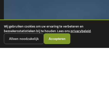
ONTDEK
CONTACT
Auto's
info@
autokopen.nl
Wij gebruiken cookies om uw ervaring te verbeteren en
+31 53 208 4490
Nieuws
bezoekersstatistieken bij te houden. Lees ons
privacybeleid
.
Josink Maatweg 43
Marktdata
7545 PS Enschede
Alleen noodzakelijk
Accepteren
Auto's per regio
Autoprijsindex
Autotrends
Autowijzer
Zakelijk leasen
Private Lease
Financiering
Auto verkopen
Over ons
Contact
Privacy