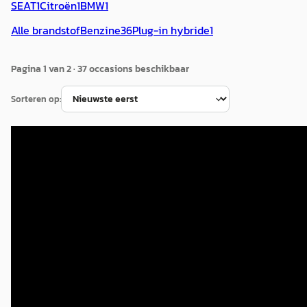
SEAT
1
Citroën
1
BMW
1
Alle brandstof
Benzine
36
Plug-in hybride
1
Pagina
1
van
2
·
37
occasion
s
beschikbaar
Sorteren op:
Peugeot 308
·
2023
SW 1.2 PT 131 PK AUTOMAAT/EAT8 Allure Pack
€ 16.845
v.a. € 357/mnd
Scherp geprijsd
2023 · 144.658 km · Benzine · Automaat
Ruud Grevelink Auto's
· Vriezenveen
4,8
(
98
)