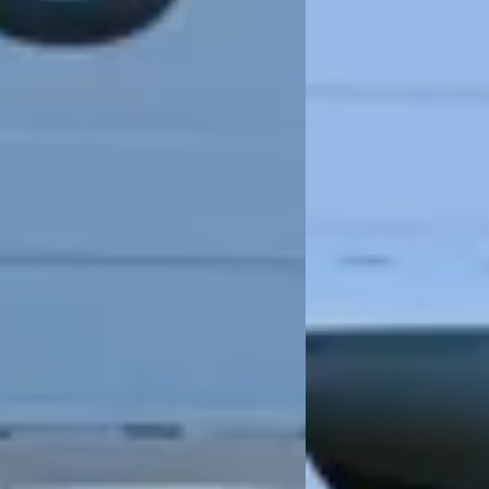
rd. Ook nog een zeer enthousiaste uitleg over alle electronica. Ik ben ee
ijn goede 5 ster review. Zeer ontevreden over medewerker Niek. Zeer onpro
1 jaar mankementen begint te krijgen laat Niek je weten dat hij je niet heeft
a 1 jaar geen respect en totaal geen interesse. Je wordt afgescheept alsof
( die bij ons niet komt) weet met welke klanten je praat. Als je waarde hec
wee!!! Foei Niek!!! Wil best een cursus communicatie / leidinggevende betal
 in het maken van afspraken. zeer aan te raden.
a telefonisch contact mochten we direct doorrijden naar de garage, waar we
obleem verholpen. We zijn ontzettend tevreden over de uitstekende servic