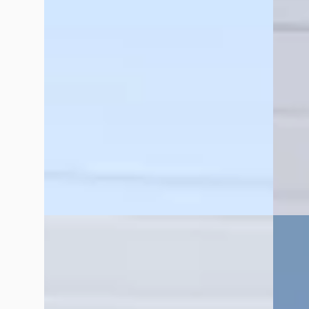
Sportback S EDITION 272 PK
v.a. €
€ 80.000
Boven 
v.a. € 1.696/mnd
2020 · 
Boven markt
Uniek 
2025 · 1.021 km · Elektrisch · Automaat
Bekijk
Uniek Automotive
· Vriezenveen
4,5
(
164
)
Vergelijk
Bekijk aanbieding →
Vergelijk
BMW X1
·
2024
Kia P
€ 53.995
€ 23.99
v.a. € 1.145/mnd
v.a. €