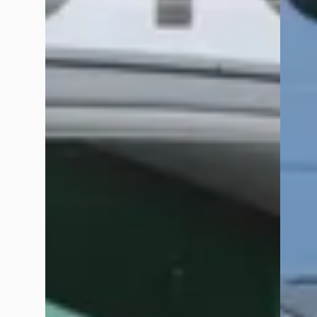
Harry Slaghekke
augustus 2025
Huiskamergevoel deel 2 Auto boven verwachting mooi gereparee
Dominus Bacon
mei 2026
Mensen wees gewaarschuwd! Helaas na 1 jaar kom ik terug op m
te overleggen over een auto die ik gekocht had. Als je auto na 
alles hoe men met klanten omgaan. Zodra het geld binnen is n
neergelegd voor ons auto zonder financiering… volgende keer 
zaak nu zeker niet meer aan. Een gewaarschuwd mens telt voor t
betaalbare prijs en goede garantie. Verkopers zijn erg flexibel
Nathalie van der Zee
maart 2025
Tijdens onze rit ontdekten we een stuk metaal in de band. N
en professionele medewerker. Binnen een kwartier was het pr