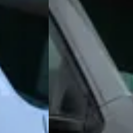
★★★
e keer zo weer na toe gaan.
e?
n?