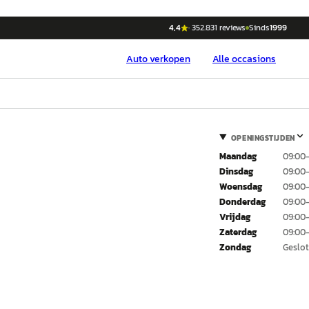
4,4
·
352.831
reviews
Sinds
1999
Auto
verkopen
Alle occasions
OPENINGSTIJDEN
Maandag
09:00
Dinsdag
09:00
Woensdag
09:00
Donderdag
09:00
Vrijdag
09:00
Zaterdag
09:00–
Zondag
Geslo