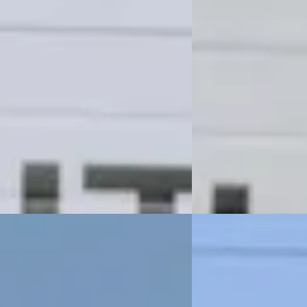
 487/mnd
v.a. € 551/mnd
markt
Marktconform
69.821 km · Benzine · Handgeschakeld
2025 · 12.141 km · Benz
Automotive
· Vriezenveen
4,5
(
164
)
Uniek Automotive
· Vr
 aanbieding →
Bekijk aanbieding →
Vergelijk
icanto
·
2025
Volkswagen Polo
·
5
€ 23.995
 509/mnd
v.a. € 509/mnd