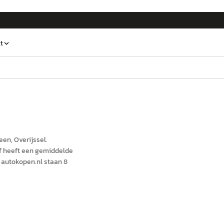
t
veen
, Overijssel
.
f heeft een gemiddelde
autokopen.nl staan 8