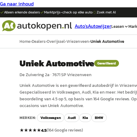
Ga naar inhoud
Alleen erkende dealers
Marktprijs-check op elke
auto
Zoek met AI
Auto's
Autowijzer
Leasen
Mark
Home
›
Dealers
›
Overijssel
›
Vriezenveen
›
Uniek Automotive
Uniek Automotive
Geverifieerd
De Zuivering 2a
·
7671 SP
Vriezenveen
Uniek Automotive
is een
geverifieerd
auto
bedrijf in
Vriezen
Gespecialiseerd in Volkswagen, Audi, Kia en meer.
Het bedrij
beoordeling van 4.5 op 5, op basis van 164 Google reviews.
Op 
occasions van Uniek Automotive.
MERKEN:
Volkswagen
Audi
Kia
BMW
★★★★★
4.5
(
164
Google reviews)