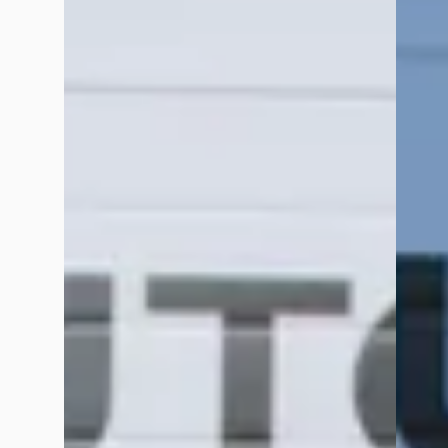
Boven markt
Boven 
2024 · 12.044 km · Plug-in hybride ·
2025 · 
Handgeschakeld
Uniek 
Uniek Automotive
· Vriezenveen
4,5
(
164
)
Bekijk
Bekijk aanbieding →
Vergelijk
Vergelijk
Google reviews over
Uniek Automotive
Sjoukelina Telkamp Veldhuis
februari 2026
Op maandag gebeld voor auto, ja is beschikbaar,maak je afspr