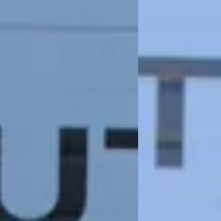
markt
Boven markt
5.437 km · Benzine · Handgeschakeld
2023 · 62.153 km · Benz
Automotive
· Vriezenveen
4,5
(
164
)
Uniek Automotive
· Vr
 aanbieding →
Bekijk aanbieding →
Vergelijk
aak voor de dinsdagmiddag , krijg je dinsdagochtend berichtje ,de auto is v