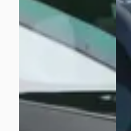
Esmee Scholten
juli 2025
Vriendelijk personeel, goede aanrader om daar een auto te ko
Veelgestelde vragen over Uniek Automotive