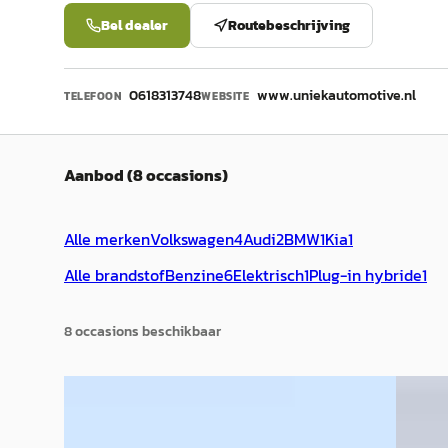
Bel dealer
Routebeschrijving
0618313748
www.uniekautomotive.nl
TELEFOON
WEBSITE
Aanbod (8 occasions)
Alle merken
Volkswagen
4
Audi
2
BMW
1
Kia
1
Alle brandstof
Benzine
6
Elektrisch
1
Plug-in hybride
1
8
occasion
s
beschikbaar
EV
Volks
Audi Q3
·
2025
€ 22.99