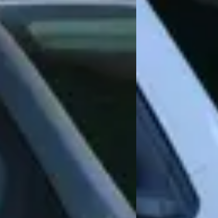
pen. Ze nemen echt de tijd voor de klant om je te helpen. Zou er de volgend
Wat zijn de openingstijden van Uniek Automotiv
Hoe wordt Uniek Automotive beoordeeld?
Hoeveel occasions heeft Uniek Automotive?
Welke brandstoftypen biedt Uniek Automotive aa