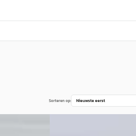
Sorteren op:
·
2025
Audi Q2
·
2024
€ 37.995