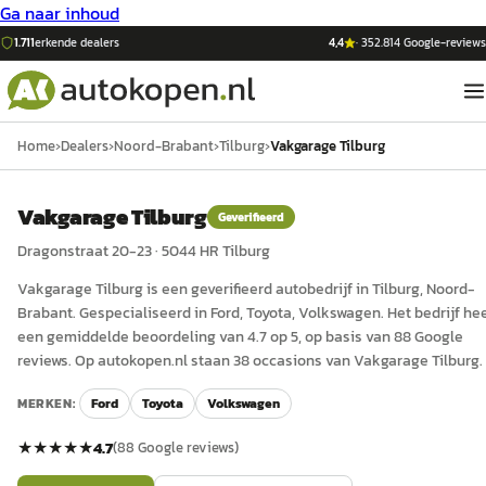
Ga naar inhoud
1.711
erkende dealers
4,4
·
352.814
Google-reviews
Home
›
Dealers
›
Noord-Brabant
›
Tilburg
›
Vakgarage Tilburg
Vakgarage Tilburg
Geverifieerd
Dragonstraat 20-23
·
5044 HR
Tilburg
Vakgarage Tilburg
is een
geverifieerd
auto
bedrijf in
Tilburg
, Noord-
Brabant
.
Gespecialiseerd in Ford, Toyota, Volkswagen.
Het bedrijf he
een gemiddelde beoordeling van 4.7 op 5, op basis van 88 Google
reviews.
Op autokopen.nl staan 38 occasions van Vakgarage Tilburg.
MERKEN:
Ford
Toyota
Volkswagen
★★★★★
4.7
(
88
Google reviews)