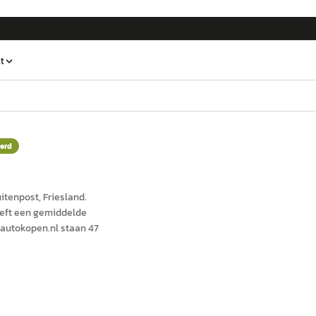
t
eerd
itenpost
, Friesland
.
eeft een gemiddelde
autokopen.nl staan 47