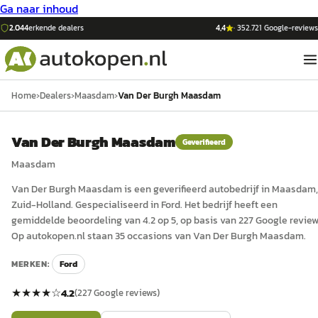
Ga naar inhoud
2.044
erkende dealers
4,4
·
352.721
Google-reviews
Home
›
Dealers
›
Maasdam
›
Van Der Burgh Maasdam
Van Der Burgh Maasdam
Geverifieerd
Maasdam
Van Der Burgh Maasdam
is een
geverifieerd
auto
bedrijf in
Maasdam
,
Zuid-Holland
.
Gespecialiseerd in Ford.
Het bedrijf heeft een
gemiddelde beoordeling van 4.2 op 5, op basis van 227 Google review
Op autokopen.nl staan 35 occasions van Van Der Burgh Maasdam.
MERKEN:
Ford
★★★★
☆
4.2
(
227
Google reviews)