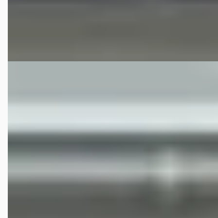
4,7
(
251
)
Bekijk aanbieding →
Vergelijk
Volvo V70
·
2007
3.0 T6 AWD Summum / ORIGINEEL NL / Premium Audio
€ 18.995
v.a. € 403/mnd
Boven markt
2007 · 155.379 km · Benzine · Handgeschakeld
Van der Vaart Auto uit Franeker | Waadhoeke | Friesland
4,7
(
251
)
Bekijk aanbieding →