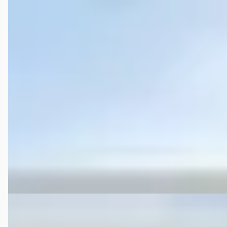
Audi A6
·
2015
Avant 3.0 TDI Sport Edition / S-LINE / Head Up / Bose
€ 13.995
v.a. € 297/mnd
Scherp geprijsd
2015 · 261.446 km · Diesel · Handgeschakeld
Van der Vaart Auto uit Franeker | Waadhoeke | Friesland
4,7
(
251
)
Bekijk aanbieding →
Vergelijk
Volkswagen Polo
·
2016
1.2 TSI Edition R-LINE / LPG / FACELIFT