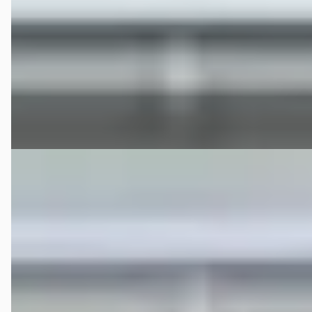
v.a. € 403/mnd
2013 · 86.421 km · Diesel · Handgeschakeld
Van der Vaart Auto uit Franeker | Waadhoeke | Friesland
4,7
(
251
)
Bekijk aanbieding →
Vergelijk
Audi A4
·
2022
Avant 35 TFSI S edition Competition / 3x S LINE / LED
€ 14.400
v.a. € 305/mnd
Scherp geprijsd
2022 · 212.994 km · Benzine · Automaat