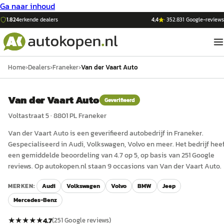
Ga naar inhoud
1.824
erkende dealers
4,4
·
352.831
Google-reviews
Home
›
Dealers
›
Franeker
›
Van der Vaart Auto
Van der Vaart Auto
Geverifieerd
Voltastraat 5
·
8801 PL
Franeker
Van der Vaart Auto
is een
geverifieerd
auto
bedrijf in
Franeker
.
Gespecialiseerd in Audi, Volkswagen, Volvo en meer.
Het bedrijf hee
een gemiddelde beoordeling van 4.7 op 5, op basis van 251 Google
reviews.
Op autokopen.nl staan 9 occasions van Van der Vaart Auto.
MERKEN:
Audi
Volkswagen
Volvo
BMW
Jeep
Mercedes-Benz
★★★★★
4.7
(
251
Google reviews)