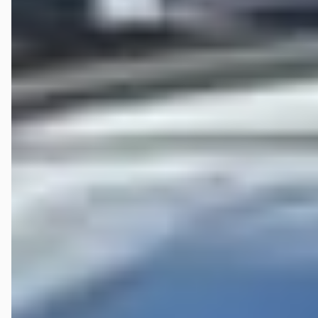
februari 2026
gisteren mijn ford focus opgehaald ,rijd perfect en in zeer mooie
staat fijn geholpen door de eigenaars ,personeel met een goed kopje
koffie rustig alles kunnen bespreken top dank jullie dat wij met deze
fijne auto onze weg mogen vervolgen u ziet ons zeker weer al is het
voor een bakkie mvg sjaak en inna jansen net een fijne vakantie er op
zitten naar oekraine met deze auto ruim 6500 km zonder problemen
gereden ,motorisch en technisch 200% dank je wel dat geeft rust Top
jongens inmiddels al 80.000km zonder noemenswaardige gebreken
,af en toe normaal onderhoud gedaan super fijne auto ,zeker
volgende keer weer een auto van vandervaart ga zo verder succes
update inmiddels 130.000 km gereden met deze super fijne auto ,over
snelwegen en bergen ,deze week weer een grote beurt gedaan en de
schijven gewisseld ,monteur zij weer sjaak je hebt een top auto De
Ford heeft in. Inmiddels 355,000 probleemloos gereden regelmatig
service beurtje gedaan, 2x in Oost Oekraïne geweest rijd zo lekker😁
Wagen brengt ons overal, en apk niets bijzonder, regelmatig ga ik ff
langs bij ze, voor een bakkie koffie en vulkoek, en goed gesprek over
de fijne ford waar ik al 160000 km mee heb gereden, ook in
oorloggebied 🇺🇦 . Teller staat inmiddels op 362000 en hij loopt
maar door 😃 En we gaan weer verder ,de ford loopt nog steeds
perfect normaal onderhoud gedaan de km teller geeft nu 385000