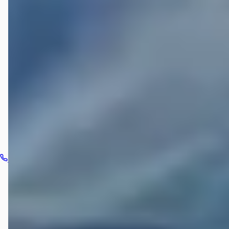
Welke brandstoftypen biedt Van der Vaart Auto aan?
Welke automerken verkoopt Van der Vaart Auto?
Hoe neem ik contact op met Van der Vaart Auto?
Bel dealer
Routebeschrijving