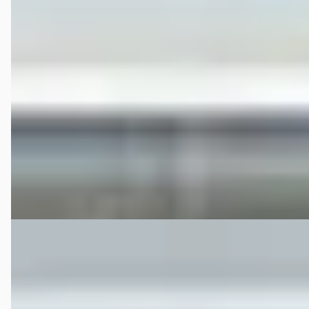
€ 8.995
v.a. € 191/mnd
Scherp geprijsd
2016 · 199.998 km · LPG · Handgeschakeld
Van der Vaart Auto uit Franeker | Waadhoeke | Friesland
4,7
(
251
)
Bekijk aanbieding →
Vergelijk
Mercedes-Benz GLK-Klasse
·
2013
200 CDI Prestige / 86DKM NAP / 1ste eigenaar
€ 18.995