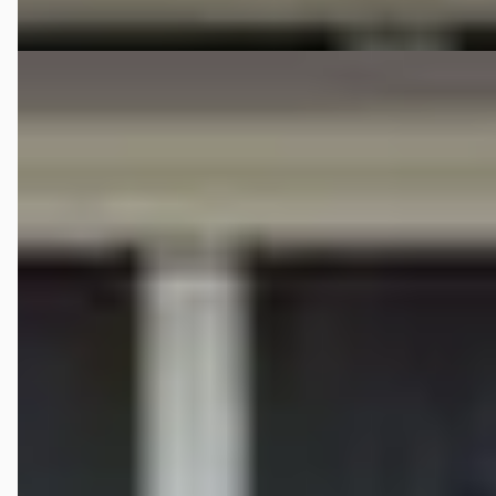
Vergelijk
Jeep Grand Cherokee
·
2014
3.0 CRD Laredo / Grijs kenteken / Leder
€ 8.995
v.a. € 191/mnd
2014 · 298.410 km · Diesel · Handgeschakeld
Van der Vaart Auto uit Franeker | Waadhoeke | Friesland
4,7
(
251
)
Bekijk aanbieding →
Vergelijk