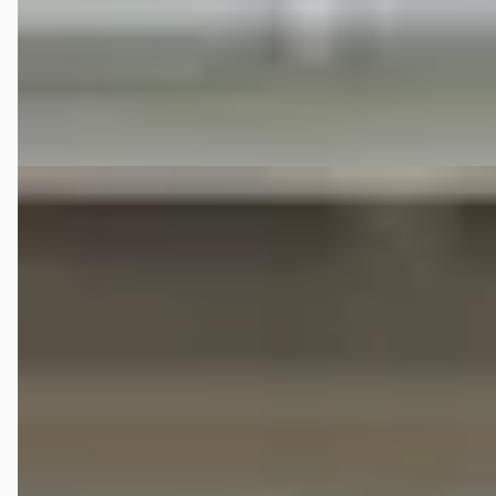
Van der Vaart Auto uit Franeker | Waadhoeke | Friesland
4,7
(
251
)
Bekijk aanbieding →
Vergelijk
Volkswagen Up!
·
2017
1.0 TSI 90PK BMT high up! / Camera / PDC / CLIMA
€ 6.995
v.a. € 148/mnd
2017 · 191.987 km · Benzine · Handgeschakeld
Van der Vaart Auto uit Franeker | Waadhoeke | Friesland
4,7
(
251
)
Bekijk aanbieding →