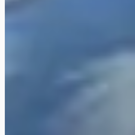
aan en de volgende rit a 7000km staat gepland Van dervaart heeft
ons zeer zeker goed geholpen met deze fijne auto Juni 2025 de auto
loopt als een zonnetje bij tellerstand 408,000km We besloten hem in
Oost Oekraïne te laten helpen bij ons humanitaire transport daar na
bijna 3000km verder stond de auto op oekrainse kenteken ,ik krijg
regelmatig een update 421000 km 🙃 en ook bij -20 start hij direct
,wat wil je nog meer hij heeft wel een bodemplaat bescherming
onder de motor gekregen Nu ook weer een goede ford 1,6 mondeo
gekocht en blij dat van der vaart ons toen aan.een top ford focus
heeft geholpen
Veelgestelde vragen over Van der Vaart Auto
Wat zijn de openingstijden van Van der Vaart Auto?
Hoe wordt Van der Vaart Auto beoordeeld?
Hoeveel occasions heeft Van der Vaart Auto?