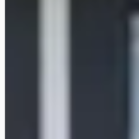
Google reviews over
Van der Vaart Auto
Ruud de Man
★★★★★
juni 2026
2 weken geleden Panda uit 2010 gekocht en oude ingeruild. De
service van de 3 mannen (2 broers en zoon) was echt geweldig. Ik had
haast, want ik wilde met de "nieuwe" Panda naar Spanje rijden. Ze
hebben er alles aan gedaan om snel te leveren inclusief nieuwe apk,
accu, distributieriem. Vanuit Spanje nu deze review. Het autootje
rijdt heerlijk, met volste vertrouwen rijden we rond. Bedankt heren,
echt top service en vakmanschap. Thanks.
Kaat T.S
★★★★★
juni 2026
Hele mooie nette auto's! Je word er ook heel netjes ontvangen,
nemen de tijd voor je, niks is teveel. Met Eddie een testrit gemaakt,
waar hij alles nog eens goed heeft uitgelegd, en bij een goed bakje