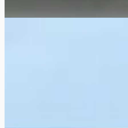
Vergelijk
Volvo V70
·
2011
2.0T R-Edition / NIEUWE MOTOR / R-Design / Leder
€ 11.995
v.a. € 254/mnd
Boven markt
2011 · 217.527 km · Benzine · Handgeschakeld
Van der Vaart Auto uit Franeker | Waadhoeke | Friesland
4,7
(
251
)
Bekijk aanbieding →
Vergelijk