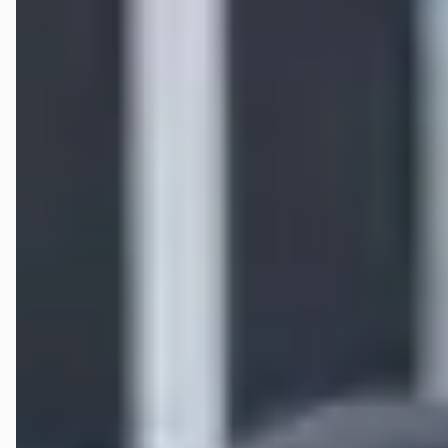
koffie nog ff alles besproken. Kortom een super mooie mazda gekocht,
waar wij nog jaren plezier zullen hebben. Dus....zoek je een leuke
betrouwbare auto voor een leuke prijs, ga dan naar vd Vaart in Elst.
Mascha Looten
★★★★★
juni 2026
Een hele fijne ervaring gehad bij deze garage. We hebben hier onze
tweedehands auto gekocht en zijn vanaf het eerste moment prettig
geholpen. Eerlijk advies, duidelijke communicatie en goede service
maakten dat we met een vertrouwd gevoel onze keuze konden maken.
Bedankt voor de fijne begeleiding!
Selena van haaren Video’s
★★★★★
februari 2026
Super service, vriendelijk personeel en top auto’s met top
kwaliteiten. Mijn eerste auto gekocht en super tevreden! Raad dit
bedrijf zeer zeker aan!
sjaak jansen
★★★★★