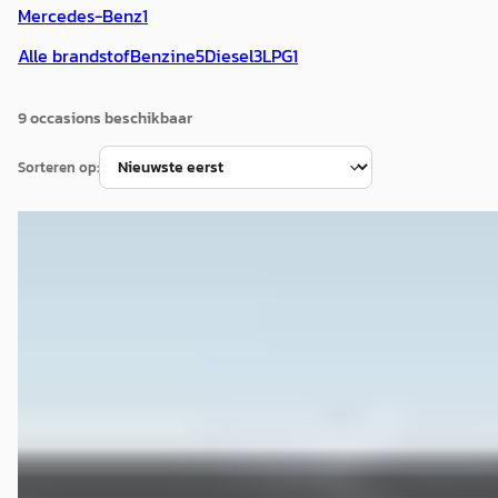
Mercedes-Benz
1
Alle brandstof
Benzine
5
Diesel
3
LPG
1
9
occasion
s
beschikbaar
Sorteren op:
BMW 1-Serie
·
2009
Cabrio 125i High Executive / Origineel NL 103DKM
€ 15.995
v.a. € 339/mnd
Scherp geprijsd
2009 · 109.750 km · Benzine · Handgeschakeld
Van der Vaart Auto uit Franeker | Waadhoeke | Friesland