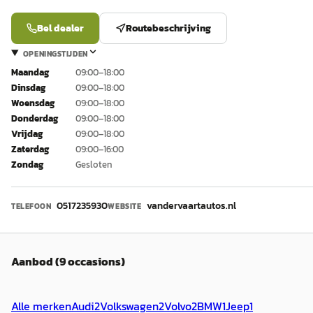
Bel dealer
Routebeschrijving
OPENINGSTIJDEN
Maandag
09:00–18:00
Dinsdag
09:00–18:00
Woensdag
09:00–18:00
Donderdag
09:00–18:00
Vrijdag
09:00–18:00
Zaterdag
09:00–16:00
Zondag
Gesloten
0517235930
vandervaartautos.nl
TELEFOON
WEBSITE
Aanbod (9 occasions)
Alle merken
Audi
2
Volkswagen
2
Volvo
2
BMW
1
Jeep
1