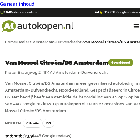
Ga naar inhoud
1.848
erkende dealers
4,4
·
352.831
Google-reviews
Home
›
Dealers
›
Amsterdam-Duivendrecht
›
Van Mossel Citroën/DS Amst
Van Mossel Citroën/DS Amsterdam
Geverifieerd
Pieter Braaijweg 2
·
1114AJ
Amsterdam-Duivendrecht
Van Mossel Citroën/DS Amsterdam
is een
geverifieerd
auto
bedrijf in
Amsterdam-Duivendrecht
, Noord-Holland
.
Gespecialiseerd in Citroë
DS.
Het bedrijf heeft een gemiddelde beoordeling van 3.9 op 5, op ba
van 448 Google reviews.
Op autokopen.nl staan 67 occasions van Va
Mossel Citroën/DS Amsterdam.
MERKEN:
Citroën
DS
★★★★
☆
3.9
(
448
Google reviews)