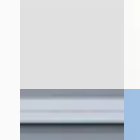
€ 12.240
€ 21.44
v.a. € 259/mnd
v.a. €
2022 · 64.433 km · Benzine ·
2025 · 
Handgeschakeld
Van Mo
Van Mossel Citroen Purmerend
· Purmerend
4,1
(
41
4,1
(
41
)
~
98
Bekijk aanbieding →
Vergelijk
Vergelijk
Citroën Jumper
·
2024
Citro
CITROEN JUMPER 3.5 t 2.2 BLEU hdi 140 PK
Citroen
LENGTE 2 CHASIS-CABINE
Ideaal
€ 44.540
€ 27.59
v.a. € 944/mnd
v.a. €