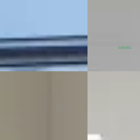
v.a. € 890/mnd
9.303 km · Diesel · Handgeschakeld
2026 · 7 km · Elektrisc
ssel Citroen Purmerend
· Purmerend
)
Van Mossel Citroen Pu
 aanbieding →
4,1
(
41
)
~
100
% SoH
Bek
(indicatie)
Vergelijk
EV
A
Citroën ë-C3
·
2025
ën ë-C3
·
2026
Citroen Ë-C3 Plus 113p
s Citroen Ë-C3 Aircross Max 113pk
€ 19.940
ed Range 54 kWh l Camera l Navi l
caprlay & Andorid auto l DEMO
v.a. € 423/mnd
!! BEL VOOR
2025 · 6.016 km · Elektr
40