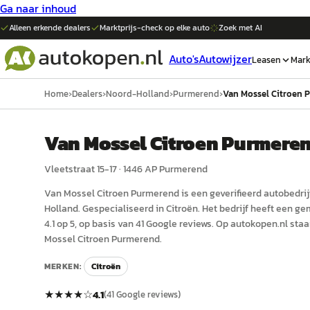
Ga naar inhoud
Alleen erkende dealers
Marktprijs-check op elke
auto
Zoek met AI
Auto's
Autowijzer
Leasen
Mark
Home
›
Dealers
›
Noord-Holland
›
Purmerend
›
Van Mossel Citroen 
Van Mossel Citroen Purmere
Vleetstraat 15-17
·
1446 AP
Purmerend
Van Mossel Citroen Purmerend
is een
geverifieerd
auto
bedrij
Holland
.
Gespecialiseerd in Citroën.
Het bedrijf heeft een g
4.1 op 5, op basis van 41 Google reviews.
Op autokopen.nl staa
Mossel Citroen Purmerend.
MERKEN:
Citroën
★★★★
☆
4.1
(
41
Google reviews)