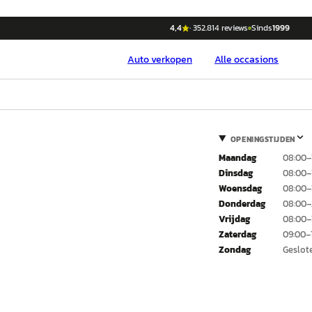
4,4
·
352.814
reviews
Sinds
1999
Auto
verkopen
Alle occasions
OPENINGSTIJDEN
Maandag
08:00–
Dinsdag
08:00–
Woensdag
08:00–
Donderdag
08:00–
Vrijdag
08:00–
Zaterdag
09:00–
Zondag
Geslot