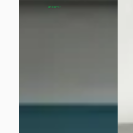
~
100
% SoH
Bekijk aanbieding →
4,1
(
41
(indicatie)
~
98
Vergelijk
Vergelijk
Google reviews over
Van Mossel Citroen Purmerend
Zo Leuk
juni 2026
Afgelopen week geweest met het warme weer en heel goed en hu
heerlijk met de temperatuur buiten 😉.
Tonia Vissers