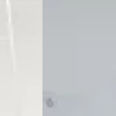
4,1
(
41
)
Bekijk aanbieding →
Vergelijk
★★★
rkopers komen vragen of ik een ijsje wilde en de airco in het bedrijf was
★★★