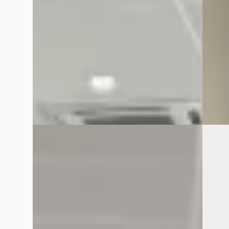
2025 · 5.646 km · Hybride · Automaat
v.a. €
Van Mossel Citroen Purmerend
· Purmerend
4,1
(
41
)
2026 · 
Bekijk aanbieding →
Van Mo
Vergelijk
4,1
(
41
~
10
Vergelijk
B
C
Citroën C3
·
2021
Citro
Citroen C3 1.2 Feel Comfort
X Citro
€ 10.940
€ 19.74
v.a. € 232/mnd
v.a. € 
2021 · 81.383 km · Benzine · Handgeschakeld
2024 · 