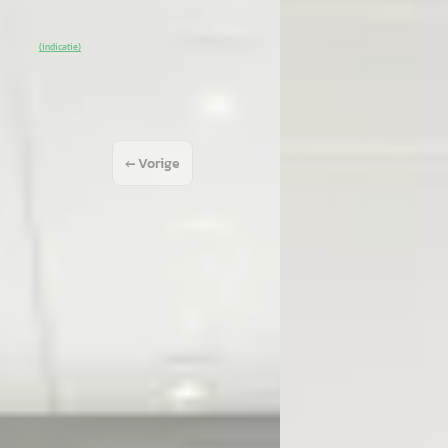
)
Vergelijk
% SoH
Bekijk aanbieding →
(indicatie)
← Vorige
1
2
Volgende →
moristisch geholpen. Robin en Nina aan de balie verstaan goed hun vak, ve