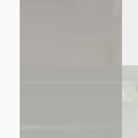
Van Mossel Citroen Purmerend
· Purmerend
Van Mo
4,1
(
41
)
4,1
(
41
Bekijk aanbieding →
Bekijk
Vergelijk
Vergelijk
B
B
Citroën C5 Aircross
·
2019
Citro
Citroen C5 Aircross 1.2 PureTech Shine
Citroen
€ 14.540
€ 12.94
v.a. € 308/mnd
v.a. €
2019 · 97.550 km · Benzine · Handgeschakeld
2022 · 