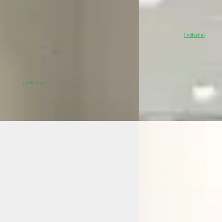
Van Mossel Citroen Pu
 698/mnd
4,1
(
41
)
~
98
% SoH
Beki
0 km · Elektrisch · Automaat
(indicatie)
Vergelijk
ssel Citroen Purmerend
· Purmerend
)
0
% SoH
Bekijk aanbieding →
(indicatie)
EV
A
ën C4
·
2024
Citroën ë-C3
·
2025
en C4 X 1.2 100PK You
Citroen Ë-C3 Max 113p
kWh CAMERA - GETINT 
0
CONTROL
418/mnd
€ 24.231
25.417 km · Benzine · Handgeschakeld