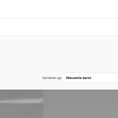
Sorteren op:
B
Citroën C1
·
2022
le carplay
Citroen C1 1.0 VTi Feel Zeer zuinig