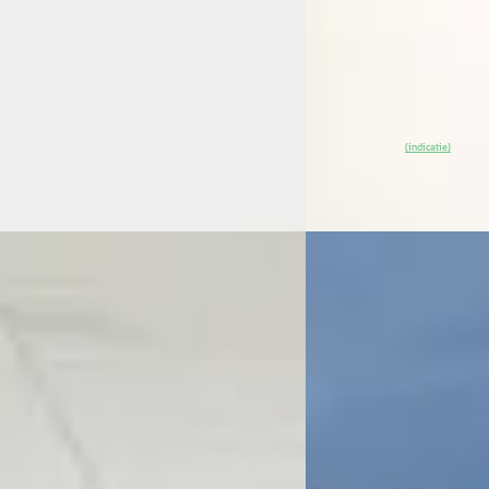
v.a. € 514/mnd
ssel Citroen Purmerend
· Purmerend
2025 · 16 km · Elektrisc
)
 aanbieding →
Van Mossel Citroen Pu
4,1
(
41
)
~
98
% SoH
Beki
(indicatie)
Vergelijk
EV
A
ën C3
·
2022
Citroën ë-C4
·
2023
 C3 1.2 Feel Special ZUINIG RIJDEN!
Citroen Ë-C4 Feel 50 k
0
€ 24.440
 274/mnd
v.a. € 518/mnd
41.048 km · Benzine · Handgeschakeld
2023 · 30.705 km · Elek