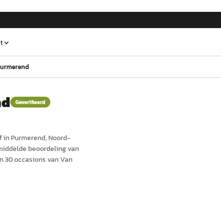
t
Purmerend
nd
Geverifieerd
f in
Purmerend
, Noord-
emiddelde beoordeling van
n 30 occasions van Van