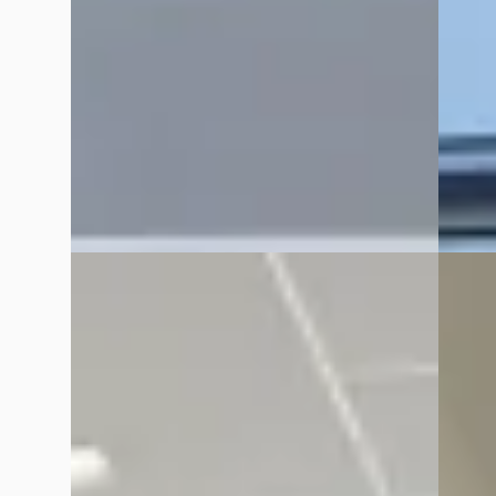
2024 · 5 km · Diesel · Handgeschakeld
2024 · 
Van Mossel Citroen Purmerend
· Purmerend
Van Mo
4,1
(
41
)
4,1
(
41
Bekijk aanbieding →
Bekijk
Vergelijk
Vergelijk
C
NIEUW
Citroën C3 Aircross
·
2025
EV
A
Citro
Citroen C3 Aircross 1.2 Hybrid 145pk Max
Hoge instap l zeer zuinig l Apple CarPlay
Aircros
Extend
€ 27.440
Apple 
MODEL 
v.a. € 582/mnd
€ 32.9