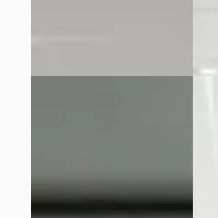
Van Mossel Citroen Purmerend
· Purmerend
Van Mo
4,1
(
41
)
4,1
(
41
Bekijk aanbieding →
Bekijk
Vergelijk
Vergelijk
EV
A
NIEUW
Citroën ë-C3
·
2026
EV
A
Citro
Citroen Ë-C3 You 113pk 44 kWh Zeer zuinig l
Airco
Citroe
Contro
€ 24.840
€ 24.9
v.a. € 527/mnd
v.a. €
2026 · 2 km · Elektrisch · Automaat
2025 · 
Van Mossel Citroen Purmerend
· Purmerend
4,1
(
41
)
Van Mo