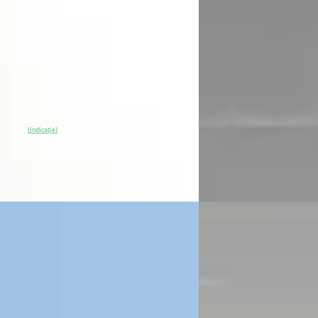
0
€ 11.740
 454/mnd
v.a. € 249/mnd
9.043 km · Elektrisch · Automaat
2021 · 36.814 km · Benz
ssel Citroen Purmerend
· Purmerend
Van Mossel Citroen Pu
)
4,1
(
41
)
% SoH
Bekijk aanbieding →
Bekijk aanbieding →
(indicatie)
Vergelijk
ën Jumper
·
2024
EV
A
Citroën ë-C4
·
2026
 Jumper 2.2 BlueHDi 120 L2H2 3.3t
 voor Camper ombouw
Citroen Ë-C4 Max 156p
kWh
7
€ 41.990
 585/mnd