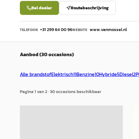
Bel dealer
Routebeschrijving
+31 299 64 00 96
www.vanmossel.nl
TELEFOON
WEBSITE
Aanbod (30 occasions)
Alle brandstof
Elektrisch
11
Benzine
10
Hybride
5
Diesel
2
P
Pagina
1
van
2
·
30
occasion
s
beschikbaar
B
EV
A
Citroën C3
·
2022
Citro
Citroen C3 1.2 PureTech Feel
Citroe