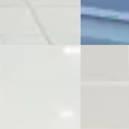
ssel Citroen Purmerend
· Purmerend
Van Mossel Citroen Pu
)
4,1
(
41
)
 aanbieding →
~
93
% SoH
Beki
(indicatie)
Vergelijk
C
Citroën C3
·
2023
ën ë-C3
·
2025
Citroen C3 Feel Edition
n Ë-C3 Max 113pk 44 kWh Climate
€ 18.940
l
v.a. € 401/mnd
40
2023 · 36.402 km · Ben
 529/mnd
Van Mossel Citroen Pu
5 km · Elektrisch · Automaat
4,1
(
41
)
ssel Citroen Purmerend
· Purmerend
Bekijk aanbieding →