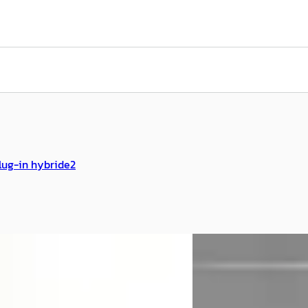
lug-in hybride
2
B
ën ë-C3
·
2025
Citroën C3
·
2021
n Ë-C3 Max 113pk 44 kWh
Citroen C3 1.2 Feel App