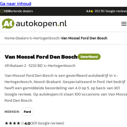
Ga naar inhoud
1.638
erkende dealers
4,4
·
353.761
Google-reviews
Home
›
Dealers
›
's-Hertogenbosch
›
Van Mossel Ford Den Bosch
Van Mossel Ford Den Bosch
Geverifieerd
Afrikalaan 2
·
5232 BD
's-Hertogenbosch
Van Mossel Ford Den Bosch
is een
geverifieerd
auto
bedrijf in
's-
Hertogenbosch
, Noord-Brabant
.
Gespecialiseerd in Ford.
Het bedrijf
heeft een gemiddelde beoordeling van 4.0 op 5, op basis van 301
Google reviews.
Op autokopen.nl staan 100 occasions van Van Mosse
Ford Den Bosch.
MERKEN:
Ford
★★★★
☆
4.0
(
301
Google reviews)