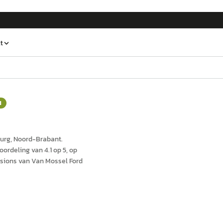
t
d
burg
, Noord-Brabant
.
ordeling van 4.1 op 5, op
sions van Van Mossel Ford