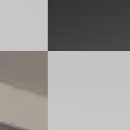
in hybride ·
2022 · 98.111 km · Plug-in hybride · Aut
Van Mossel Ford Tilburg
· Tilburg
4,1
(
36
· Tilburg
4,1
(
365
)
Bekijk aanbieding →
Vergelijk
A
Ford Kuga
·
2023
oramadak
2.5 PHEV ST-Line Adap. Cruise
€ 24.875
v.a. € 527/mnd
Scherp geprijsd
in hybride ·
2023 · 75.414 km · Plug-in hybride ·
Handgeschakeld