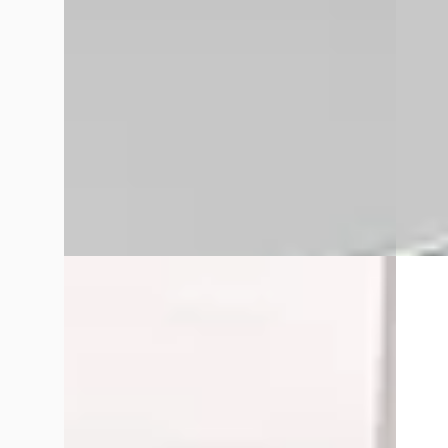
v.a. € 190/mnd
Marktc
Scherp geprijsd
2021 · 
2017 · 46.952 km · Benzine · Handgeschakeld
Van Mos
Van Mossel Ford Tilburg
· Tilburg
4,1
(
365
)
Bekijk
Bekijk aanbieding →
Vergelijk
Vergelijk
C
EV
Ford Puma
·
2024
Ford 
1.0 EcoBoost Hybrid ST-Line X Aut.
City L1
€ 24.895
€ 29.54
v.a. € 528/mnd
v.a. €