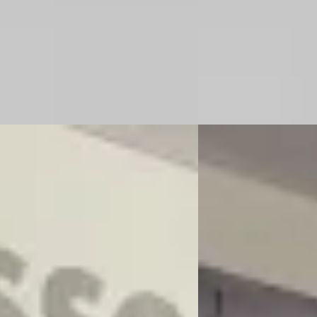
76.835 km · Plug-in hybride ·
2022 · 87.162 km · Plug-
aat
Automaat
sel Ford Tilburg
· Tilburg
4,1
(
365
)
Van Mossel Ford Tilburg
 aanbieding →
Bekijk aanbieding →
Vergelijk
A
Kuga
·
2026
Ford Kuga
·
2023
EV BlueCruise Edition DIRECT
2.5 PHEV ST-Line Pan
BAAR
€ 27.845
90
v.a. € 590/mnd
1.013/mnd
Scherp geprijsd
markt
2023 · 61.490 km · Plug-
10 km · Plug-in hybride · Automaat
Automaat