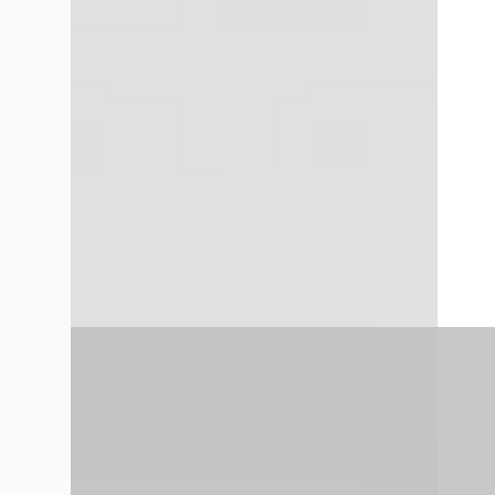
€ 24.745
€ 27.24
v.a. € 525/mnd
v.a. €
Scherp geprijsd
Scherp
2021 · 87.456 km · Plug-in hybride ·
2026 · 
Automaat
Van Mos
Van Mossel Ford Tilburg
· Tilburg
4,1
(
365
)
~
10
Bekijk aanbieding →
Vergelijk
Vergelijk
B
Ford 
Kia Picanto
·
2017
350 2.
1.0 CVVT EconomyPlusLine navigatie
€ 19.45
€ 8.945
v.a. € 