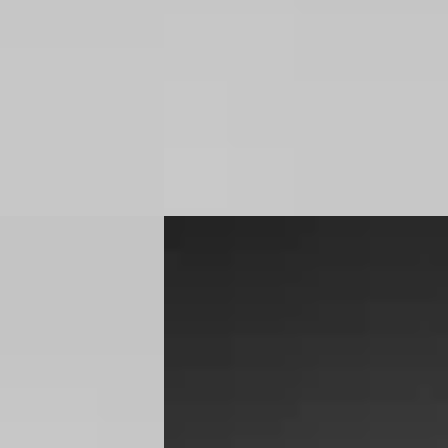
Boven markt
2026 · 10 km · Plug-in hybride · Automa
ine · Handgeschakeld
Van Mossel Ford Tilburg
· Tilburg
4,1
(
36
· Tilburg
4,1
(
365
)
Bekijk aanbieding →
Vergelijk
A
Ford Kuga
·
2022
terpack
2.5 PHEV ST-Line X Aut.
€ 24.945
v.a. € 529/mnd
Scherp geprijsd