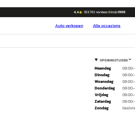
4,4
·
353.761
reviews
Sinds
1999
Auto
verkopen
Alle occasions
OPENINGSTIJDEN
Maandag
08:00–
Dinsdag
08:00–
Woensdag
08:00–
Donderdag
08:00–
Vrijdag
08:00–
Zaterdag
08:00–
Zondag
Geslot