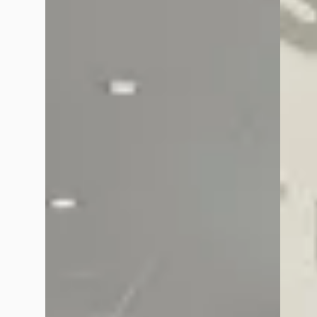
Van Mossel Ford Tilburg
· Tilburg
4,1
(
365
)
Bekijk aanbieding →
Van Mos
Bekijk
Vergelijk
Vergelijk
Google reviews over
Van Mossel Ford Tilburg
Wout Stevens
juni 2026
Heel bijzonder hoe ze bij Van Mossel Ford Tilburg met potenti
hand. In het gesprek wat volgt duidelijk aangegeven dat ik ge
Vervolgens mijn huidige auto laten taxeren om te bepalen wat
contact gezocht via e-mail, maar werkelijk niemand lijkt hie