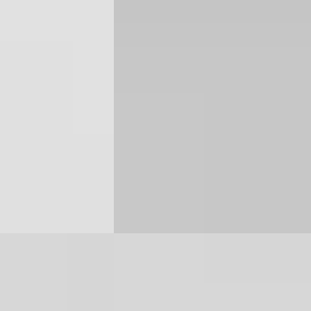
 Cruise Control
2.5 PHEV Titanium Cruise Control
€ 20.750
v.a. € 440/mnd
Scherp geprijsd
ine · Handgeschakeld
2023 · 46.118 km · Plug-in hybride ·
Automaat
· Tilburg
4,1
(
365
)
Van Mossel Ford Tilburg
· Tilburg
4,1
(
36
Bekijk aanbieding →
Vergelijk
A
Ford Kuga
·
2022
rid ST Line X
2.5 PHEV ST-Line X Aut.