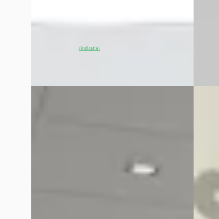
2022 · 
2026 · 0 km · Elektrisch · Automaat
Autom
Van Mossel Ford Tilburg
· Tilburg
4,1
(
365
)
Van Mos
~
100
% SoH
Bekijk aanbieding →
Bekijk
(indicatie)
Vergelijk
Vergelijk
A
A
Ford Kuga
·
2026
Ford 
St- Line DIRECT LEVERBAAR
2.5 PH
LEVER
€ 40.945
€ 47.7
v.a. € 868/mnd
v.a. € 
Boven markt
Boven 
2026 · 10 km · Plug-in hybride · Automaat
2026 · 