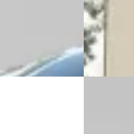
v.a. € 614/mnd
onform
Marktconform
61.062 km · Diesel · Handgeschakeld
2024 · 66.781 km · Plug-
sel Ford Tilburg
· Tilburg
4,1
(
365
)
Automaat
 aanbieding →
Van Mossel Ford Tilburg
Bekijk aanbieding →
Vergelijk
B
Transit
·
2026
Ford Kuga
·
2021
H1 56 kWh Carplay
1.5 EcoBoost Titanium 
afneembaar 1800Kg Tr
9
€ 19.875
 626/mnd
v.a. € 421/mnd