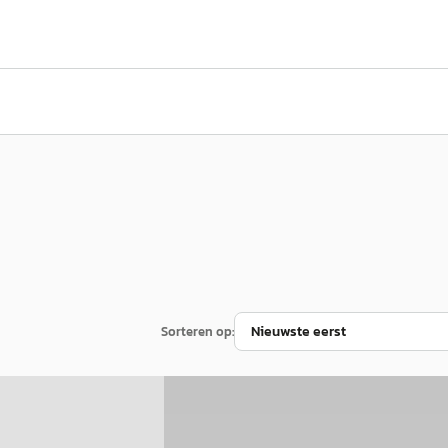
Sorteren op:
A
Ford Kuga
·
2023