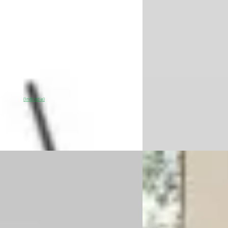
8
€ 15.945
 578/mnd
v.a. € 338/mnd
 geprijsd
Marktconform
10 km · Elektrisch · Automaat
2021 · 70.482 km · Ben
sel Ford Tilburg
· Tilburg
4,1
(
365
)
0
% SoH
Bekijk aanbieding →
Van Mossel Ford Tilburg
(indicatie)
Bekijk aanbieding →
Vergelijk
Transit
·
2021
A
Ford Kuga
·
2024
0 TDCI L2H3 Trend
2.5 PHEV ST-Line X Ada
0
€ 28.945
412/mnd