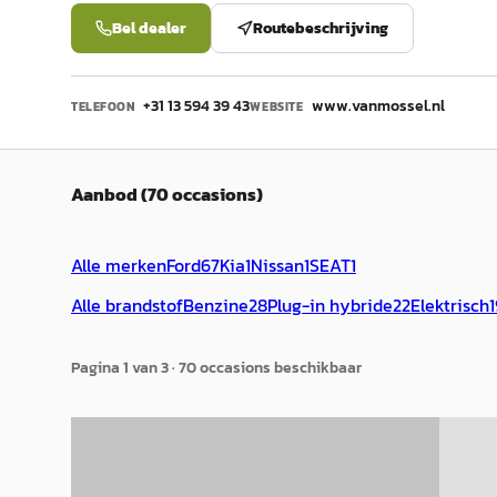
Bel dealer
Routebeschrijving
+31 13 594 39 43
www.vanmossel.nl
TELEFOON
WEBSITE
Aanbod (70 occasions)
Alle merken
Ford
67
Kia
1
Nissan
1
SEAT
1
Alle brandstof
Benzine
28
Plug-in hybride
22
Elektrisch
1
Pagina
1
van
3
·
70
occasion
s
beschikbaar
F
A
Ford Kuga
·
2018
Ford 