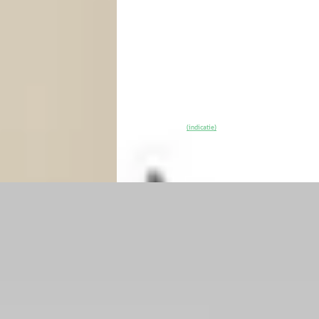
v.a. € 633/mnd
Scherp geprijsd
in hybride ·
2026 · 10 km · Elektrisch · Automaat
· Tilburg
4,1
(
365
)
Van Mossel Ford Tilburg
· Tilburg
4,1
(
36
~
100
% SoH
Bekijk aanbieding 
(indicatie)
Vergelijk
A
Ford Kuga
·
2026
Trekhaak
2.5 PHEV ST-Line X Panodak
ekgewicht
€ 42.845
v.a. € 908/mnd