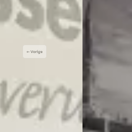
sel Ford Tilburg
· Tilburg
4,1
(
365
)
Van Mossel Ford Tilburg
 aanbieding →
Bekijk aanbieding →
Vergelijk
← Vorige
1
2
3
Volgende 
ële nieuwe klanten omgaan. Ik ben me serieus aan het oriënteren op een Ford
en nieuwe auto ga kopen, maar een jong gebruikte zoek. Bij deze opmerking m
 ik bij inruil eventueel kan verwachten. Ik zou de volgende dag teruggebe
r een mailtje te kunnen beantwoorden. Jammer…ik geef mijn geld wel ergens 