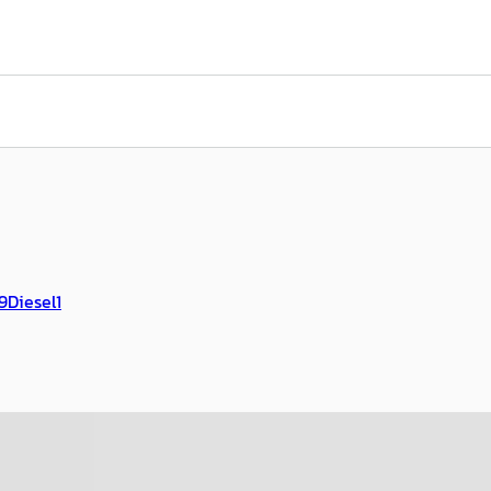
9
Diesel
1
B
Focus
·
2023
Ford Fiesta
·
2022