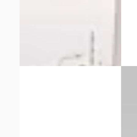
Marktconform
Boven 
2024 · 22.456 km · Benzine ·
2026 · 
Handgeschakeld
Van Mos
Van Mossel Ford Tilburg
· Tilburg
4,1
(
365
)
~
10
Bekijk aanbieding →
Vergelijk
Vergelijk
NIEUW
A
EV
Ford 
Ford Transit
·
2026
2.5 PHE
City L1H2 56 kWh Carplay
€ 22.94
€ 31.573
v.a. €
v.a. € 669/mnd
Scherp
Boven markt