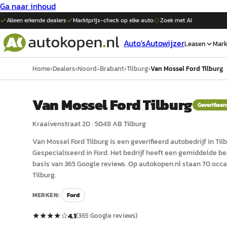
Ga naar inhoud
Alleen erkende dealers
Marktprijs-check op elke
auto
Zoek met AI
Auto's
Autowijzer
Leasen
Mark
Home
›
Dealers
›
Noord-Brabant
›
Tilburg
›
Van Mossel Ford Tilburg
Van Mossel Ford Tilburg
Geverifieer
Kraaivenstraat 20
·
5048 AB
Tilburg
Van Mossel Ford Tilburg
is een
geverifieerd
auto
bedrijf in
Til
Gespecialiseerd in Ford.
Het bedrijf heeft een gemiddelde beo
basis van 365 Google reviews.
Op autokopen.nl staan 70 occa
Tilburg.
MERKEN:
Ford
★★★★
☆
4.1
(
365
Google reviews)