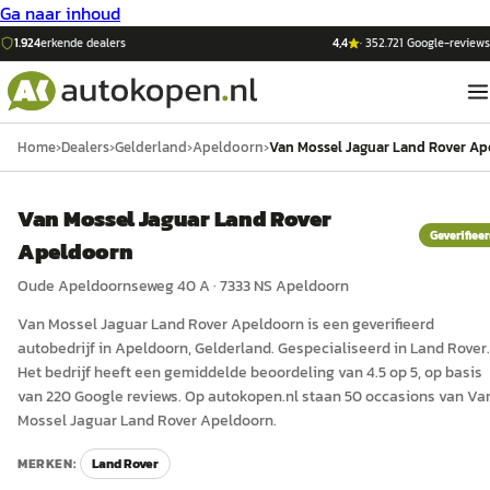
Ga naar inhoud
1.924
erkende dealers
4,4
·
352.721
Google-reviews
Home
›
Dealers
›
Gelderland
›
Apeldoorn
›
Van Mossel Jaguar Land Rover A
Van Mossel Jaguar Land Rover
Geverifiee
Apeldoorn
Oude Apeldoornseweg 40 A
·
7333 NS
Apeldoorn
Van Mossel Jaguar Land Rover Apeldoorn
is een
geverifieerd
auto
bedrijf in
Apeldoorn
, Gelderland
.
Gespecialiseerd in Land Rover.
Het bedrijf heeft een gemiddelde beoordeling van 4.5 op 5, op basis
van 220 Google reviews.
Op autokopen.nl staan 50 occasions van Va
Mossel Jaguar Land Rover Apeldoorn.
MERKEN:
Land Rover