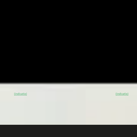
siness Solution AMG 90 kWh /
klasse Shooting Brake 
ering / Panaroma-dak / Memory-
Solution AMG 85.5 kWh
n
Achteruitrijcamera
5
€ 54.945
1.525/mnd
v.a. € 1.165/mnd
markt
Boven markt
17.500 km · Elektrisch · Automaat
2026 · 15.000 km · Elek
ssel Mercedes-Benz Rotterdam
Van Mossel Mercedes-
s
· Rotterdam
4,1
(
345
)
Charlois
· Rotterdam
4
0
% SoH
Bekijk aanbieding →
~
100
% SoH
Bek
(indicatie)
(indicatie)
Vergelijk
A
des-Benz A-Klasse
·
2024
Mercedes-Benz A-