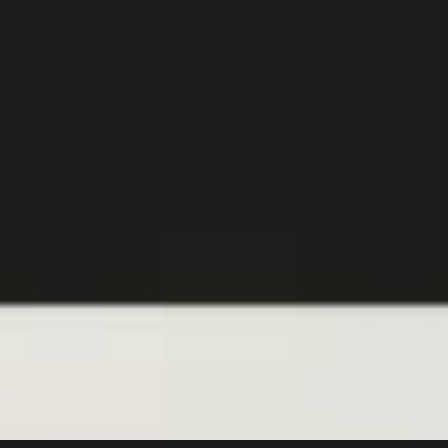
anoramadak /
klasse 250 e AMG Line Panoramadak /
camera / A35 Look /
Multispaakvelgen / Parkeercamera /
Sfeerverlichting / Nightpakket
€ 34.945
v.a. € 741/mnd
Scherp geprijsd
in hybride ·
2023 · 55.298 km · Plug-in hybride ·
Handgeschakeld
Benz Rotterdam
Van Mossel Mercedes-Benz Rotterdam
,1
(
345
)
Charlois
· Rotterdam
4,1
(
345
)
Bekijk aanbieding →
Vergelijk