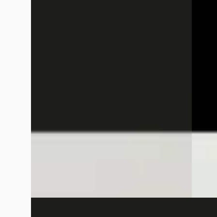
300 e Sport Edition / Memory-Stoelen /
300 Bu
Panaroma-dak / Stoelventilatie /
Luchtv
Superscreen / Winterpakket
Stoele
€ 84.945
€ 71.94
v.a. € 1.801/mnd
v.a. € 
Boven markt
Boven 
2026 · 10.500 km · Plug-in hybride ·
2026 · 
Automaat
Van Mo
Van Mossel Mercedes-Benz Rotterdam
Charloi
Charlois
· Rotterdam
4,1
(
345
)
~
10
Bekijk aanbieding →
Vergelijk
Vergelijk
EV
A
C
Mercedes-Benz CLA-Klasse
·
2026
Merce