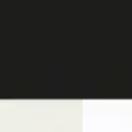
A
des-Benz B-Klasse
·
2020
Mercedes-Benz GL
vantage
klasse 400e 4MATIC AM
Panoramadak / Rijassis
5
Burmester / 360 camer
Elektr. Trekhaak / Win
 423/mnd
€ 78.945
 geprijsd
v.a. € 1.673/mnd
144.479 km · Benzine · Automaat
Boven markt
ssel Mercedes-Benz Rotterdam
s
· Rotterdam
4,1
(
345
)
2025 · 17.063 km · Plug-
 aanbieding →
Handgeschakeld
Van Mossel Mercedes-
Charlois
· Rotterdam
4
Bekijk aanbieding →