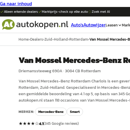
Ga naar inhoud
Alleen erkende dealers
Marktprijs-check op elke
auto
Zoek met AI
Auto's
Autowijzer
Leasen
Mark
Home
›
Dealers
›
Zuid-Holland
›
Rotterdam
›
Van Mossel Mercedes-B
Van Mossel Mercedes-Benz R
Driemanssteeweg 690A
·
3084 CB
Rotterdam
Van Mossel Mercedes-Benz Rotterdam Charlois
is een
geveri
Rotterdam
, Zuid-Holland
.
Gespecialiseerd in Mercedes-Benz
een gemiddelde beoordeling van 4.1 op 5, op basis van 345 Go
autokopen.nl staan 118 occasions van Van Mossel Mercedes-
MERKEN:
Mercedes-Benz
Smart
★★★★
☆
4.1
(
345
Google reviews)