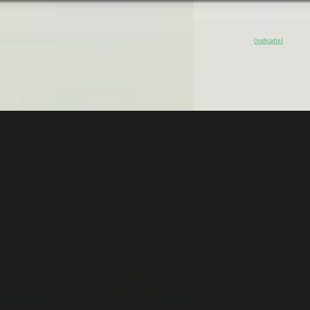
Van Mossel Mercedes-
ssel Mercedes-Benz Rotterdam
Charlois
· Rotterdam
4
s
· Rotterdam
4,1
(
345
)
~
91
% SoH
Bekij
(indicatie)
 aanbieding →
Vergelijk
A
des-Benz S-Klasse
·
2022
Mercedes-Benz GL
ATIC Lang AMG Line V8/
klasse Coupé 300e 4MA
adak/ 21 inch/ First Class/
Solution AMG Premium 
asbesturing/ Aug. Reality Head Up
Trekhaak - Distronic -
Carplay
45
€ 85.490
2.331/mnd
v.a. € 1.812/mnd
markt
Boven markt