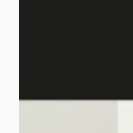
B
C
Mercedes-Benz A-Klasse
·
2022
Merce
180 Business Solution AMG Parkeercamera
180 Ad
/ Sfeerverlichting / Nightpakket /
€ 19.94
Stoelverwarming
v.a. €
€ 26.945
Scherp
v.a. € 571/mnd
2020 · 
Marktconform
Van Mo
2022 · 99.149 km · Benzine · Automaat
Charloi
Van Mossel Mercedes-Benz Rotterdam
Bekijk
Charlois
· Rotterdam
4,1
(
345
)
Vergelijk
Bekijk aanbieding →
Vergelijk