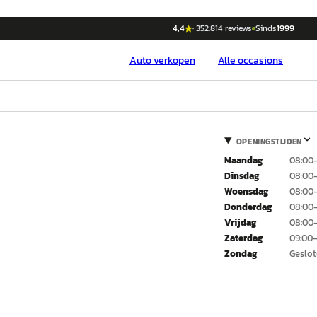
4,4
·
352.814
reviews
Sinds
1999
Auto
verkopen
Alle occasions
OPENINGSTIJDEN
Maandag
08:00–
Dinsdag
08:00–
Woensdag
08:00–
Donderdag
08:00–
Vrijdag
08:00–
Zaterdag
09:00–
Zondag
Geslo