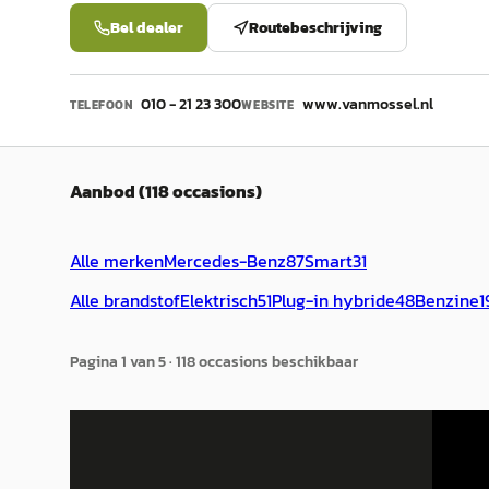
Bel dealer
Routebeschrijving
010 - 21 23 300
www.vanmossel.nl
TELEFOON
WEBSITE
Aanbod (118 occasions)
Alle merken
Mercedes-Benz
87
Smart
31
Alle brandstof
Elektrisch
51
Plug-in hybride
48
Benzine
1
Pagina
1
van
5
·
118
occasion
s
beschikbaar
A
EV
A
Mercedes-Benz E-Klasse
·
2026
Merce