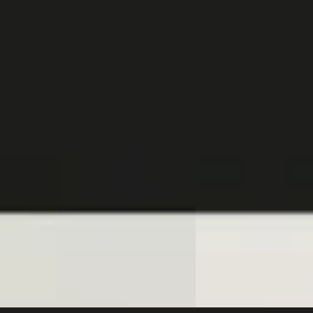
G Line Panoramadak / Keyless Entry
250 e Premium Plus P
eercamera / Stoelverwarming
Nightpakket / Parkeer
Sfeerverlichting
5
€ 29.945
 783/mnd
v.a. € 635/mnd
markt
Marktconform
23.021 km · Benzine · Handgeschakeld
2022 · 79.955 km · Plug-
ssel Mercedes-Benz Rotterdam
Handgeschakeld
s
· Rotterdam
4,1
(
345
)
 aanbieding →
Van Mossel Mercedes-
Charlois
· Rotterdam
4
Bekijk aanbieding →
Vergelijk