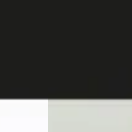
A
C-Klasse
·
2025
Mercedes-Benz C-Klasse
·
2025
G Line
300 e Business Solution AMG Panoram
tentie + /
/ Nightpakket / Memory Seats / 360
a / Memory Seats /
Camera / Stoelverwarming
terpakke
€ 48.945
v.a. € 1.038/mnd
Boven markt
2025 · 28.254 km · Plug-in hybride ·
in hybride ·
Automaat
Van Mossel Mercedes-Benz Rotterdam
Benz Rotterdam
Charlois
· Rotterdam
4,1
(
345
)
,1
(
345
)
Bekijk aanbieding →
Vergelijk