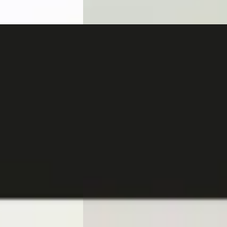
A
A-Klasse
·
2025
Mercedes-Benz GLE
·
2025
180 Business
klasse 400 e 4MATIC AMG Line Premiu
Plus Panoramadak / Memory Seats /
Burmester / Head-Up / Luchtvering / 3
Camera / Elektr. Trek
€ 99.945
v.a. € 2.119/mnd
ne ·
Boven markt
2025 · 26.445 km · Plug-in hybride ·
Benz Rotterdam
Automaat
,1
(
345
)
Van Mossel Mercedes-Benz Rotterdam