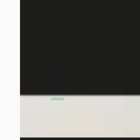
klasse 250+ Business Solution AMG 85.5
180 AM
kWh / Night/ 19 inch
/ Park
€ 54.945
€ 36.94
v.a. € 1.165/mnd
v.a. €
Boven markt
Boven 
2026 · 9.500 km · Elektrisch · Automaat
2024 · 
Van Mossel Mercedes-Benz Rotterdam
Van Mo
Charlois
· Rotterdam
4,1
(
345
)
Charloi
~
100
% SoH
Bekijk aanbieding →
Bekijk
(indicatie)
Vergelijk
Vergelijk