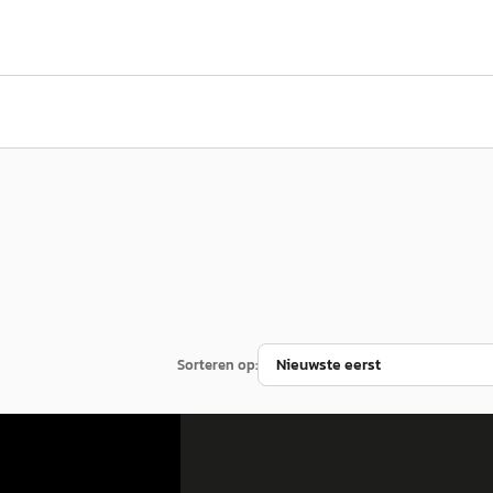
Sorteren op:
EV
A
A-Klasse
·
2026
Mercedes-Benz EQS
·
2023