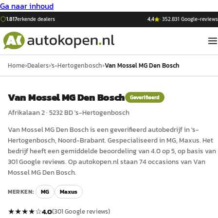
Ga naar inhoud
1.817
erkende dealers
4,4
·
352.831
Google-reviews
Home
›
Dealers
›
's-Hertogenbosch
›
Van Mossel MG Den Bosch
Van Mossel MG Den Bosch
Geverifieerd
Afrikalaan 2
·
5232 BD
's-Hertogenbosch
Van Mossel MG Den Bosch
is een
geverifieerd
auto
bedrijf in
's-
Hertogenbosch
, Noord-Brabant
.
Gespecialiseerd in MG, Maxus.
Het
bedrijf heeft een gemiddelde beoordeling van 4.0 op 5, op basis van
301 Google reviews.
Op autokopen.nl staan 74 occasions van Van
Mossel MG Den Bosch.
MERKEN:
MG
Maxus
★★★★
☆
4.0
(
301
Google reviews)