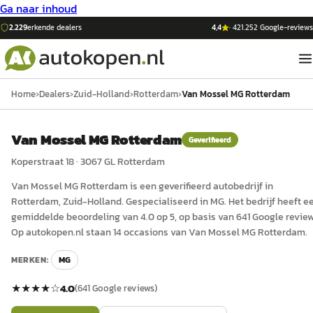
Ga naar inhoud
2.229
erkende dealers
4,4
·
421.252
Google-reviews
Home
›
Dealers
›
Zuid-Holland
›
Rotterdam
›
Van Mossel MG Rotterdam
Van Mossel MG Rotterdam
Geverifieerd
Koperstraat 18
·
3067 GL
Rotterdam
Van Mossel MG Rotterdam
is een
geverifieerd
auto
bedrijf in
Rotterdam
, Zuid-Holland
.
Gespecialiseerd in MG.
Het bedrijf heeft e
gemiddelde beoordeling van 4.0 op 5, op basis van 641 Google review
Op autokopen.nl staan 14 occasions van Van Mossel MG Rotterdam.
MERKEN:
MG
★★★★
☆
4.0
(
641
Google reviews)