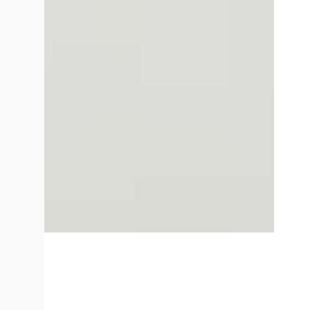
1.2 Smart Hybrid Select
E-TECH
€ 17.440
€ 32.53
v.a. € 370/mnd
v.a. €
Marktconform
Marktc
2020 · 27.379 km · Benzine · Automaat
2026 · 
Van Mossel Renault Vlaardingen
·
Van Mo
Vlaardingen
4,4
(
699
)
Vlaard
Bekijk aanbieding →
Bekijk
Vergelijk
Vergelijk
EV
A
EV
A
Renault 5
·
2026
Renau
E-TECH urban range 120 1AT Iconic cinq
E-TECH
Extra