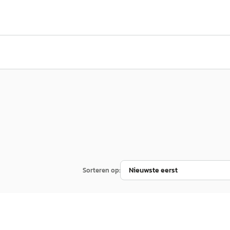
Sorteren op:
EV
A
26
Renault 5
·
2026