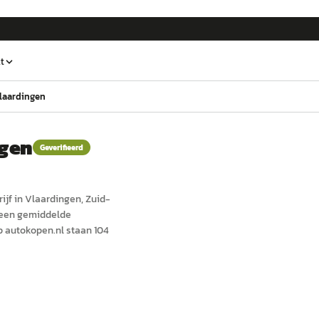
t
laardingen
ngen
Geverifieerd
ijf in
Vlaardingen
, Zuid-
t een gemiddelde
 autokopen.nl staan 104