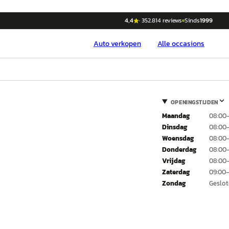
4,4
·
352.814
reviews
Sinds
1999
Auto
verkopen
Alle occasions
OPENINGSTIJDEN
Maandag
08:00–
Dinsdag
08:00–
Woensdag
08:00–
Donderdag
08:00–
Vrijdag
08:00–
Zaterdag
09:00–
Zondag
Geslo