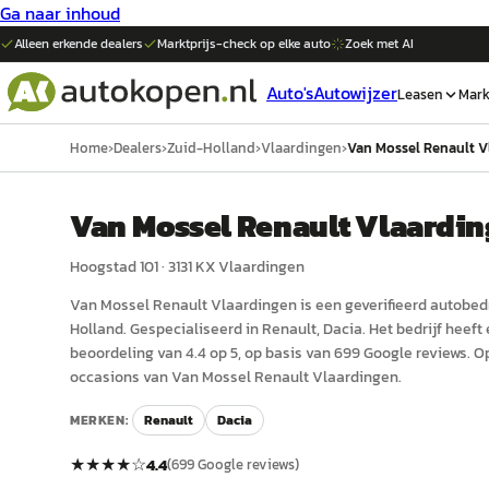
Ga naar inhoud
Alleen erkende dealers
Marktprijs-check op elke
auto
Zoek met AI
Auto's
Autowijzer
Leasen
Mark
Home
›
Dealers
›
Zuid-Holland
›
Vlaardingen
›
Van Mossel Renault V
Van Mossel Renault Vlaardi
Hoogstad 101
·
3131 KX
Vlaardingen
Van Mossel Renault Vlaardingen
is een
geverifieerd
auto
bedr
Holland
.
Gespecialiseerd in Renault, Dacia.
Het bedrijf heef
beoordeling van 4.4 op 5, op basis van 699 Google reviews.
Op
occasions van Van Mossel Renault Vlaardingen.
MERKEN:
Renault
Dacia
★★★★
☆
4.4
(
699
Google reviews)