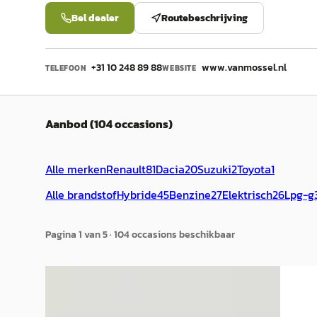
Bel dealer
Routebeschrijving
+31 10 248 89 88
www.vanmossel.nl
TELEFOON
WEBSITE
Aanbod (104 occasions)
Alle merken
Renault
81
Dacia
20
Suzuki
2
Toyota
1
Alle brandstof
Hybride
45
Benzine
27
Elektrisch
26
Lpg-g
Pagina
1
van
5
·
104
occasion
s
beschikbaar
C
EV
A
Suzuki Ignis
·
2020
Renau