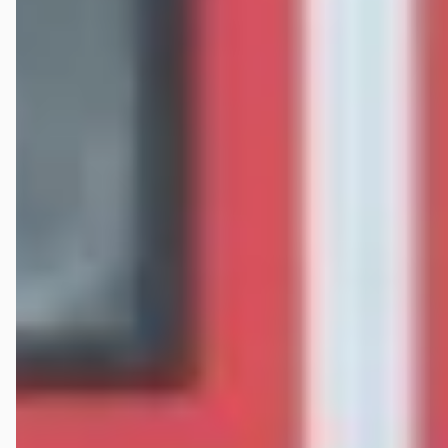
gemonteerd door een (naar ons inziens) vakbekwaam garagebedrijf.
Vanuit ons standpunt gezien....GA ZO DOOR!!!! Topbedrijf!
Martijn baars
★★★★★
december 2023
Vandaag een fantastische Volvo V50 overgenomen en mijn BMW 316i
in geruild. Goede communicatie, professionele sfeer en een nuchter
gesprek. Ik ben zeer enthousiast. Raad het zeker aan!
Niels de W.
★★★★★
oktober 2023
Onlangs pech gehad met onze auto. Gelukkig kon Verschoor Mobility
ons op een korte termijn helpen aan een nieuwe occasion dat perfect
bij ons past. Een echte aanrader!
Veelgestelde vragen over Verschoor mobility