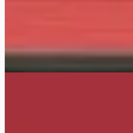
€ 8.450
v.a. € 179/mnd
2018 · 93.245 km · CNG · Handgeschakeld
Verschoor mobility
· Loenen
4,8
(
40
)
Bekijk aanbieding →
Vergelijk
E
Cadillac CTS
·
2004
3.2 V6
€ 6.450
v.a. € 137/mnd
2004 · 123.325 km · Benzine · Automaat