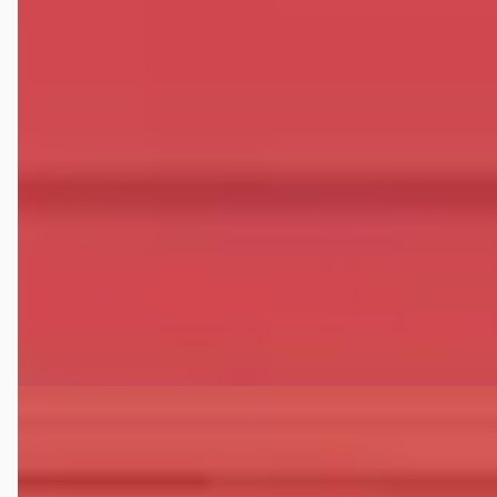
Fiat 500C
·
2015
0.9 TwinAir T Lounge
€ 6.750
v.a. € 143/mnd
Scherp geprijsd
2015 · 111.448 km · Benzine · Handgeschakeld
Verschoor mobility
· Loenen
4,8
(
40
)
Bekijk aanbieding →
Vergelijk
E
Volkswagen Up!
·
2018
1.0 EcoFuel move up!