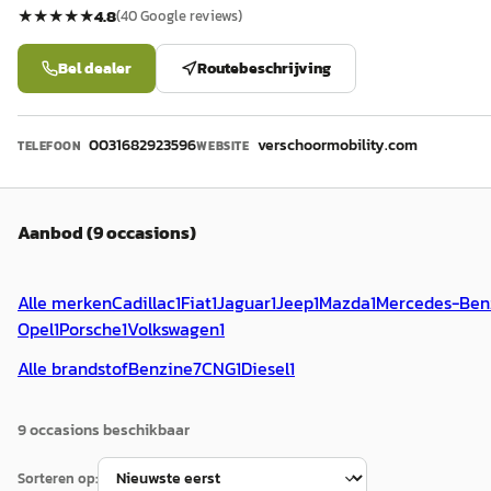
★★★★★
4.8
(
40
Google reviews)
Bel dealer
Routebeschrijving
0031682923596
verschoormobility.com
TELEFOON
WEBSITE
Aanbod (9 occasions)
Alle merken
Cadillac
1
Fiat
1
Jaguar
1
Jeep
1
Mazda
1
Mercedes-Ben
Opel
1
Porsche
1
Volkswagen
1
Alle brandstof
Benzine
7
CNG
1
Diesel
1
9
occasion
s
beschikbaar
Sorteren op: