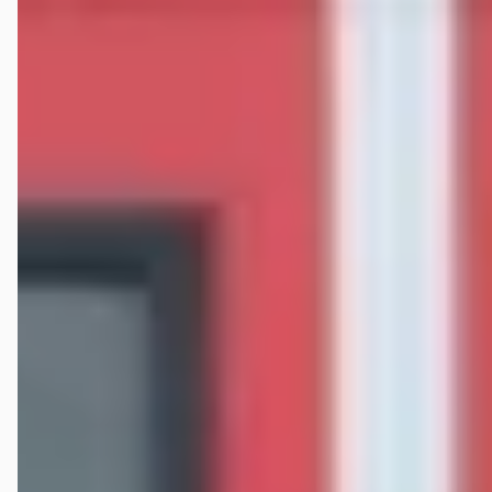
Onderlaatst de trouwe Passat 2.0 TDI ingeruild voor een Mitsubishi
Outlander PHEV (hybride) daar dat wij wat minder kilometers gaan
rijden en kortere stukken. Erg blij me de aankoop ook het contact met
Diek van Verschoor Mobility liep erg prettig. Na een week nam deze
zelfs even contact op om te vragen of alles naar wens was, chapeau
hiervoor.
Onur Cevdet Şentürk
★★★★★
maart 2026
Vandaag hebben wij een auto gekocht bij dit bedrijf. De eigenaar was
heel open en eerlijk, wat ik bij de meeste autohandelaars niet
gewend ben. Dus ik raad dit bedrijf zeker aan!
Hans Van Der Vet
★★★★★
april 2023
Dit kleine autobedrijf, gerund door een vriendelijke eigenaar, is een
aanrader! We hebben daar een auto gekocht en die bevalt ons prima.
Na een paar weekjes dachten we dat er olie lekte, maar was niet het
geval. Er was een kunststof tuitje van de koelvloeistofreservoir
afgebroken door uitdroging. Na een belletje kosteloos nieuw tankje