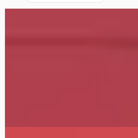
B
Mazda CX-5
·
2012
2.0 GT-M 4WD
€ 15.450
v.a. € 328/mnd
Scherp geprijsd
2012 · 100.354 km · Benzine · Automaat
Verschoor mobility
· Loenen
4,8
(
40
)
Bekijk aanbieding →
Vergelijk
E