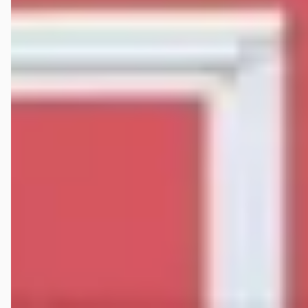
v.a. € 677/mnd
Scherp geprijsd
2000 · 104.324 km · Benzine · Handgeschakeld
Verschoor mobility
· Loenen
4,8
(
40
)
Bekijk aanbieding →
Vergelijk
Google reviews over
Verschoor mobility
Sebastiaan Riewald
★★★★★
januari 2026