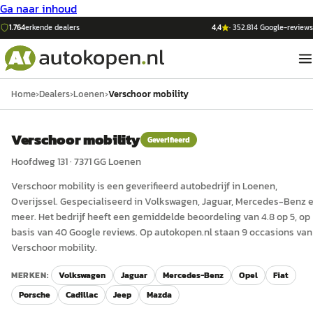
Ga naar inhoud
1.764
erkende dealers
4,4
·
352.814
Google-reviews
Home
›
Dealers
›
Loenen
›
Verschoor mobility
Verschoor mobility
Geverifieerd
Hoofdweg 131
·
7371 GG
Loenen
Verschoor mobility
is een
geverifieerd
auto
bedrijf in
Loenen
,
Overijssel
.
Gespecialiseerd in Volkswagen, Jaguar, Mercedes-Benz 
meer.
Het bedrijf heeft een gemiddelde beoordeling van 4.8 op 5, op
basis van 40 Google reviews.
Op autokopen.nl staan 9 occasions van
Verschoor mobility.
MERKEN:
Volkswagen
Jaguar
Mercedes-Benz
Opel
Fiat
Porsche
Cadillac
Jeep
Mazda