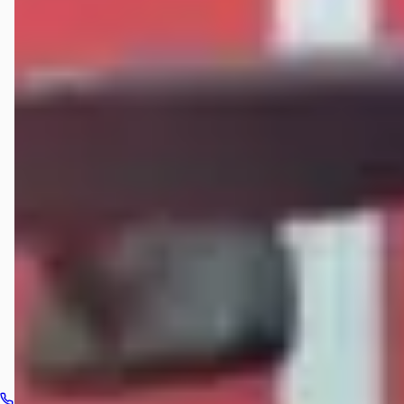
Wat zijn de openingstijden van Verschoor mobility?
Hoe wordt Verschoor mobility beoordeeld?
Hoeveel occasions heeft Verschoor mobility?
Welke brandstoftypen biedt Verschoor mobility aan?
Welke automerken verkoopt Verschoor mobility?
Hoe neem ik contact op met Verschoor mobility?
Bel dealer
Routebeschrijving