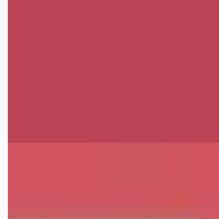
€ 4.950
v.a. € 105/mnd
Scherp geprijsd
2013 · 181.993 km · Benzine · Handgeschakeld
Verschoor mobility
· Loenen
4,8
(
40
)
Bekijk aanbieding →
Vergelijk
E
Porsche 911
·
2000
Cabrio 3.4 Carrera 4
€ 31.950