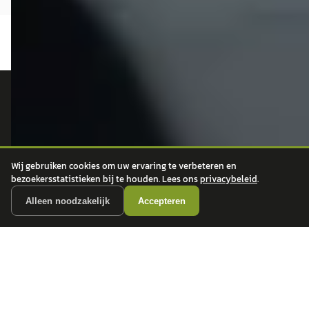
autokopen.nl geeft geen financieel advies en is niet bevoegd om vragen over
financiële producten te beantwoorden. Wij verwijzen door naar erkende, AFM-
vergunde partners.
Wij gebruiken cookies om uw ervaring te verbeteren en
bezoekersstatistieken bij te houden. Lees ons
privacybeleid
.
POPULAIRE MERKEN
Alleen noodzakelijk
Accepteren
Volkswagen
Vind jouw volgende auto bij
Toyota
betrouwbare dealers.
BMW
Mercedes-Benz
Audi
Ford