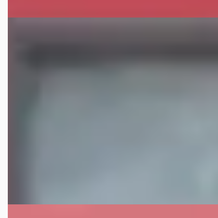
E
Mercedes-Benz CLA-Klasse
·
2017
180 Business Sol.
€ 15.950
v.a. € 338/mnd
Scherp geprijsd
2017 · 138.858 km · Benzine · Handgeschakeld
Verschoor mobility
· Loenen
4,8
(
40
)
Bekijk aanbieding →
Vergelijk
E