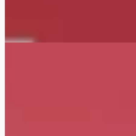
Verschoor mobility
· Loenen
4,8
(
40
)
Bekijk aanbieding →
Vergelijk
E
Jeep Patriot
·
2009
2.4 Ltd Liberty
€ 9.950
v.a. € 211/mnd
2009 · 149.863 km · Benzine · Handgeschakeld
Verschoor mobility
· Loenen
4,8
(
40
)
Bekijk aanbieding →
Vergelijk