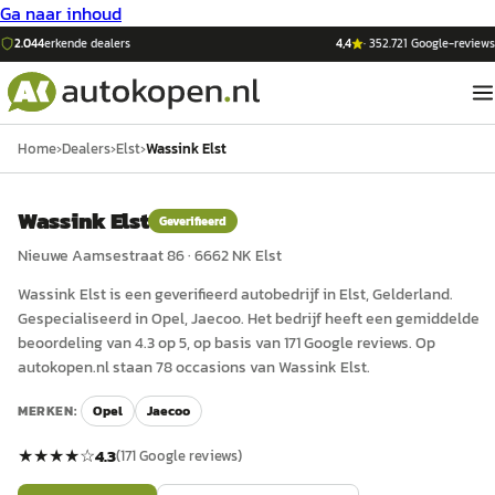
Ga naar inhoud
2.044
erkende dealers
4,4
·
352.721
Google-reviews
Home
›
Dealers
›
Elst
›
Wassink Elst
Wassink Elst
Geverifieerd
Nieuwe Aamsestraat 86
·
6662 NK
Elst
Wassink Elst
is een
geverifieerd
auto
bedrijf in
Elst
, Gelderland
.
Gespecialiseerd in Opel, Jaecoo.
Het bedrijf heeft een gemiddelde
beoordeling van 4.3 op 5, op basis van 171 Google reviews.
Op
autokopen.nl staan 78 occasions van Wassink Elst.
MERKEN:
Opel
Jaecoo
★★★★
☆
4.3
(
171
Google reviews)