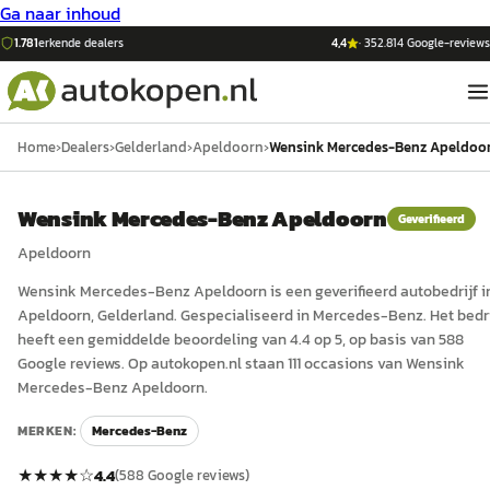
Ga naar inhoud
1.781
erkende dealers
4,4
·
352.814
Google-reviews
Home
›
Dealers
›
Gelderland
›
Apeldoorn
›
Wensink Mercedes-Benz Apeldoo
Wensink Mercedes-Benz Apeldoorn
Geverifieerd
Apeldoorn
Wensink Mercedes-Benz Apeldoorn
is een
geverifieerd
auto
bedrijf i
Apeldoorn
, Gelderland
.
Gespecialiseerd in Mercedes-Benz.
Het bedri
heeft een gemiddelde beoordeling van 4.4 op 5, op basis van 588
Google reviews.
Op autokopen.nl staan 111 occasions van Wensink
Mercedes-Benz Apeldoorn.
MERKEN:
Mercedes-Benz
★★★★
☆
4.4
(
588
Google reviews)