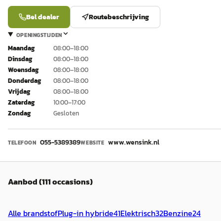
Bel dealer
Routebeschrijving
OPENINGSTIJDEN
Maandag
08:00–18:00
Dinsdag
08:00–18:00
Woensdag
08:00–18:00
Donderdag
08:00–18:00
Vrijdag
08:00–18:00
Zaterdag
10:00–17:00
Zondag
Gesloten
055-5389389
www.wensink.nl
TELEFOON
WEBSITE
Aanbod (111 occasions)
Alle brandstof
Plug-in hybride
41
Elektrisch
32
Benzine
24