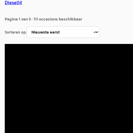
Diesel
14
Pagina
1
van
5
·
111
occasion
s
beschikbaar
Sorteren op:
Mercedes-Benz GLE
·
2024
AMG 53 Hybrid 4MATIC+
€ 114.850
v.a. € 2.435/mnd
Boven markt
2024 · 29.538 km · Plug-in hybride · Automaat
Wensink Mercedes-Benz Apeldoorn
· Apeldoorn
4,4
(
588
)
Bekijk aanbieding →