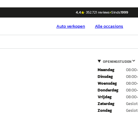
4,4
·
352.721
reviews
Sinds
1999
Auto
verkopen
Alle occasions
OPENINGSTIJDEN
Maandag
08:00–
Dinsdag
08:00–
Woensdag
08:00–
Donderdag
08:00–
Vrijdag
08:00–
Zaterdag
Geslo
Zondag
Geslo