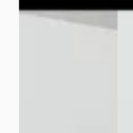
Drachten
4,3
(
173
)
Dracht
Bekijk aanbieding →
Bekijk
Vergelijk
Vergelijk
Google reviews over
Wensink Mercedes-Benz Drach
Anja De Bruin
februari 2026
Zeer teleurstellende ervaringen en veel te duur! Een afspraa
beurt moest ik een nieuwe afspraak maken. Vervangen van de 
vervangen. Ik zou hiervoor nog een prijsopgave krijgen, maar
Peter Huizinga