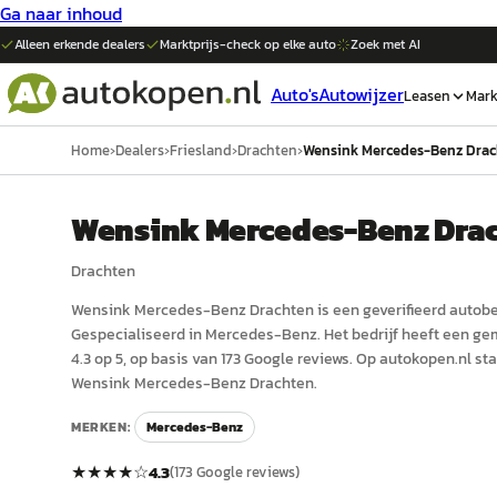
Ga naar inhoud
Alleen erkende dealers
Marktprijs-check op elke
auto
Zoek met AI
Auto's
Autowijzer
Leasen
Mark
Home
›
Dealers
›
Friesland
›
Drachten
›
Wensink Mercedes-Benz Dra
Wensink Mercedes-Benz Dra
Drachten
Wensink Mercedes-Benz Drachten
is een
geverifieerd
auto
be
Gespecialiseerd in Mercedes-Benz.
Het bedrijf heeft een g
4.3 op 5, op basis van 173 Google reviews.
Op autokopen.nl sta
Wensink Mercedes-Benz Drachten.
MERKEN:
Mercedes-Benz
★★★★
☆
4.3
(
173
Google reviews)