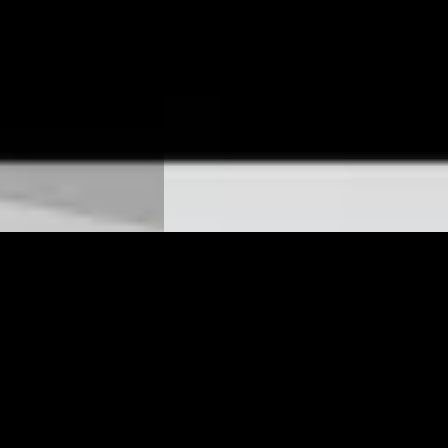
Scherp geprijsd
 Automaat
2023 · 65.548 km · Diesel · Automaat
z Drachten
·
Wensink Mercedes-Benz Drachten
·
Drachten
4,3
(
173
)
Bekijk aanbieding →
Vergelijk
inter
·
2024
Mercedes-Benz Sprinter
·
2024
319 RWD SELECT
€ 57.850
v.a. € 1.226/mnd
Boven markt