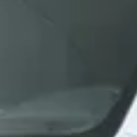
is' overgrens werd er wel contant geld aan genomen.
Drachten?
eeld?
chten?
hten aan?
achten?
achten?