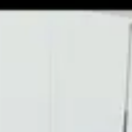
en
4,3
(
173
)
 aanbieding →
ten
k gemaakt voor een beurt, die 3 uur zou moeten duren. Na 6 uur kon ik de a
accu kostte overigens 500 euro! Daarna bijna 300 euro moeten betalen voo
 nooit ontvangen.