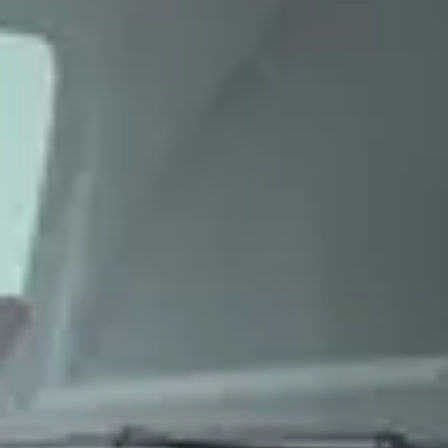
oiets geplaatst word. Daarom 1 ster. ' niet normaal maken wat niet normaal 
-Benz Drachten
Wat zijn de openingstijden van Wensink Mercedes-Benz 
Hoe wordt Wensink Mercedes-Benz Drachten beoord
Hoeveel occasions heeft Wensink Mercedes-Benz Dra
Welke brandstoftypen biedt Wensink Mercedes-Benz Drac
Welke automerken verkoopt Wensink Mercedes-Benz Dr
Hoe neem ik contact op met Wensink Mercedes-Benz Dr