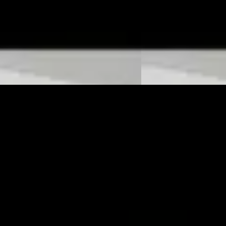
10 km · Diesel · Automaat
2024 · 10 km · Diesel ·
k Mercedes-Benz Drachten
·
Wensink Mercedes-Ben
en
4,3
(
173
)
Drachten
4,3
(
173
)
 aanbieding →
Bekijk aanbieding →
Vergelijk
des-Benz Sprinter
·
2024
0
 880/mnd
onform
17.465 km · Diesel · Automaat
k Mercedes-Benz Drachten
·