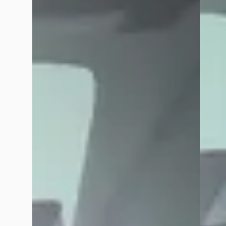
januari 2023
Betaal digitaal het nieuwe normaal? Vind het nog al wat dat z
Veelgestelde vragen over Wensink Mercedes