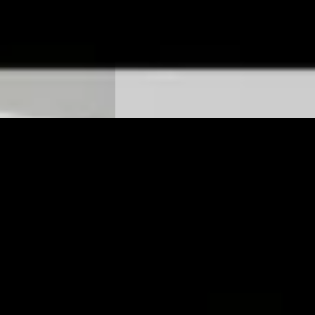
 Automaat
2024 · 10 km · Diesel · Automaat
z Drachten
·
Wensink Mercedes-Benz Drachten
·
Drachten
4,3
(
173
)
Bekijk aanbieding →
Vergelijk