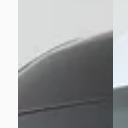
januari 2025
Altijd een warm ontvangst door de vriendelijke receptioniste
ook al jaren en moet zeggen dat Wensink Drachten aanvoelt a
Sieger Jeensma
december 2025
Auto enkel laten uitlezen om een diagnose te stellen, verder
180EURO BETALEN. Het bleek enkel een airco sensor te zijn. 
probleem opgelost. Mensen kijk uit en denk 2x na voor u hier
A K
juni 2025
€310 moeten aftikken voor het simpelweg laten uitlezen van e
voren zijn gekomen, en vervolgens uitgelachen en verteld ‘De
eens enorm onduidelijk is. Ik heb namelijk enkel een vel pap
uiterst belachelijke service, en heb ik vraagtekens met hoe h
Ncw 88