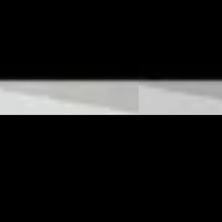
markt
Boven markt
10 km · Diesel · Automaat
2024 · 10 km · Diesel ·
k Mercedes-Benz Drachten
·
Wensink Mercedes-Ben
en
4,3
(
173
)
Drachten
4,3
(
173
)
 aanbieding →
Bekijk aanbieding →
Vergelijk
des-Benz Sprinter
·
2024
Mercedes-Benz Spr
317 CDI
50
€ 48.450
1.027/mnd
v.a. € 1.027/mnd
markt
Boven markt