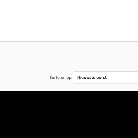
Sorteren op:
inter
·
2024
Mercedes-Benz Vito
·
2023
114 CDI
€ 26.500
v.a. € 562/mnd