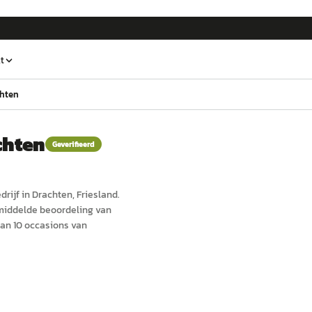
t
chten
chten
Geverifieerd
drijf in
Drachten
, Friesland
.
emiddelde beoordeling van
an 10 occasions van