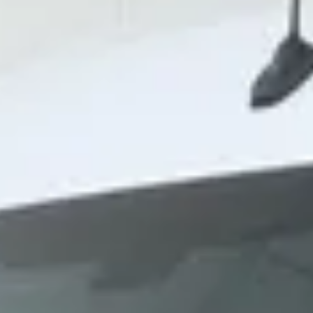
n. Word vlot geholpen en ook de contacten met de monteurs verloopt uiters
ls een warme deken. Neem en breng af en toe een aantal koeken mee voor bi
 niks aan gedaan/reparaties uitgevoerd. 15 minuten gewacht in de wachtrui
Dat kon Wensink reparen voor een schokkende 700EURO! Sensor zelf opgehaa
 met uw auto heen gaat!
en ‘visit workshop’ melding die mijn Mercedes aangaf. Bij het ophalen van
nkt u dat we de hele auto hebben gecheckt?’ Ook is er totaal geen nadere u
ier gekregen met de ‘diagnose’ in nog geen 5 woorden verwoord en het ridicu
et bedrag van het uitlezen is opgebouwd. De kosten werden overigens ook NI