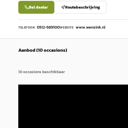
Bel dealer
Routebeschrijving
0512-589100
www.wensink.nl
TELEFOON
WEBSITE
Aanbod (10 occasions)
10
occasion
s
beschikbaar
Mercedes-Benz Vito
·
2022
Merce
116 CDI
315 RW
€ 34.850
€ 47.8
v.a. € 739/mnd
v.a. € 