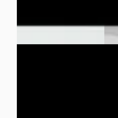
2024 · 11.026 km · Diesel · Handgeschakeld
2024 · 
Wensink Mercedes-Benz Drachten
·
Wensin
Drachten
4,3
(
173
)
Dracht
Bekijk aanbieding →
Bekijk
Vergelijk
Vergelijk
Mercedes-Benz Sprinter
·
2024
Merce
315 CDI
317 CDI
€ 47.850
€ 41.50
v.a. € 1.014/mnd
v.a. €
Boven markt
Marktc
2024 · 10 km · Diesel · Automaat
2024 · 
Wensink Mercedes-Benz Drachten
·
Wensin