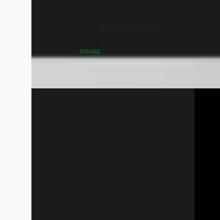
2026 · 10 km · Elektrisch · Automaat
2026 · 
Wensink Mercedes-Benz Hoogeveen
·
Wensin
Hoogeveen
4,2
(
290
)
Hooge
~
100
% SoH
Bekijk aanbieding →
~
10
(indicatie)
Vergelijk
Vergelijk
Mercedes-Benz A-Klasse
·
2026
Merce
180 Business Solution AMG
250 e 
€ 42.900
€ 44.8
v.a. € 909/mnd
v.a. € 
Boven markt
Boven 
2026 · 13.000 km · Benzine · Automaat
2025 · 
Wensink Mercedes-Benz Hoogeveen
·
Wensin