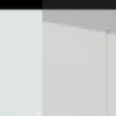
Vergelijk
ende →
★★★
 Mercedes gezien bij Wensink in Hoogeveen. Contact met de topverkoper
 5 sterren weer.
★★★