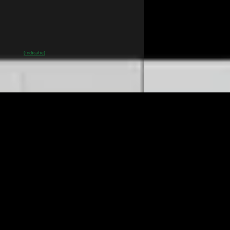
10 km · Elektrisch · Automaat
Automaat
k Mercedes-Benz Hoogeveen
·
Wensink Mercedes-Be
veen
4,2
(
290
)
Hoogeveen
4,2
(
290
)
0
% SoH
Bekijk aanbieding →
Bekijk aanbieding →
(indicatie)
Vergelijk
des-Benz A-Klasse
·
2025
Mercedes-Benz CL
Business Solution AMG
180 AMG Line
50
€ 44.850
951/mnd
v.a. € 951/mnd
markt
Marktconform
100 km · Plug-in hybride · Automaat
2025 · 9.296 km · Benz
k Mercedes-Benz Hoogeveen
·
Wensink Mercedes-Be