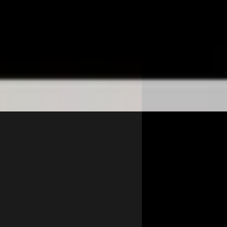
21.077 km · Benzine · Automaat
2025 · 22.424 km · Plug-
Automaat
k Mercedes-Benz Hoogeveen
·
veen
4,2
(
290
)
Wensink Mercedes-Be
 aanbieding →
Hoogeveen
4,2
(
290
)
Bekijk aanbieding →
Vergelijk
Mercedes-Benz CL
des-Benz eSprinter
·
2026
250 e Star Edition AMG
O
€ 41.350
v.a. € 877/mnd
1.300/mnd
Marktconform
onform
2024 · 8.040 km · Plug-i