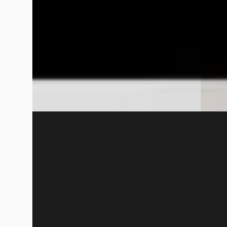
2025 · 24.951 km · Benzine · Automaat
2025 · 
Wensink Mercedes-Benz Hoogeveen
·
Wensin
Hoogeveen
4,2
(
290
)
Hooge
Bekijk aanbieding →
Bekijk
Vergelijk
Vergelijk
EV
EV
Mercedes-Benz eVito
·
2026
Merce
TOURER 129 L2 PRO 90kWh
320 PR
€ 69.852
€ 61.314
v.a. € 1.481/mnd
v.a. € 
Boven markt
Marktc