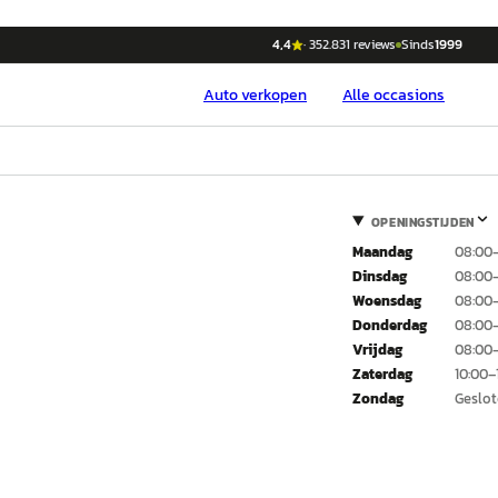
4,4
·
352.831
reviews
Sinds
1999
Auto
verkopen
Alle occasions
OPENINGSTIJDEN
Maandag
08:00–
Dinsdag
08:00–
Woensdag
08:00–
Donderdag
08:00–
Vrijdag
08:00–
Zaterdag
10:00–
Zondag
Geslo