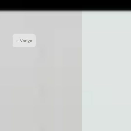
 aanbieding →
Vergelijk
← Vorige
1
2
3
4
Volg
eveen
or een leuke enthousiaste verkoper. Na een paar maanden een nog mooiere
ben we onze nieuwe Mercedes opgehaald. Zo blij en weer zo goed geholpen.