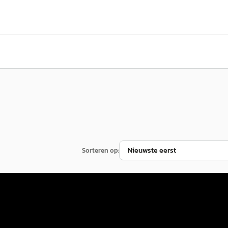
Sorteren op:
Mercedes-Benz C-Klasse
·
2021
T
·
2025
180 Luxury Line
 Plus 45kWh
€ 32.850