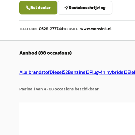
Bel dealer
Routebeschrijving
0528-277744
www.wensink.nl
TELEFOON
WEBSITE
Aanbod (88 occasions)
Alle brandstof
Diesel
52
Benzine
13
Plug-in hybride
13
Ele
Pagina
1
van
4
·
88
occasion
s
beschikbaar
EV
Merce
Mercedes-Benz eCitan
·
2024
Estate
51kW L1 PRO
€ 26.8