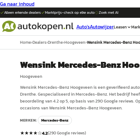
Ga naar inhoud
Alleen erkende dealers
Marktprijs-check op elke
auto
Zoek met AI
Auto's
Autowijzer
Leasen
Mark
Home
›
Dealers
›
Drenthe
›
Hoogeveen
›
Wensink Mercedes-Benz Ho
Wensink Mercedes-Benz Ho
Hoogeveen
Wensink Mercedes-Benz Hoogeveen
is een
geverifieerd
auto
Drenthe
.
Gespecialiseerd in Mercedes-Benz.
Het bedrijf hee
beoordeling van 4.2 op 5, op basis van 290 Google reviews.
Op
occasions van Wensink Mercedes-Benz Hoogeveen.
MERKEN:
Mercedes-Benz
★★★★
☆
4.2
(
290
Google reviews)