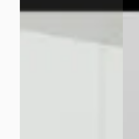
Bekijk
Vergelijk
Vergelijk
Google reviews over
Wensink Mercedes-Benz Hoog
Geke Rabbers
oktober 2025
Helemaal blij met onze nwe auto. Verkoop ging snel mede do
gehad daar. Een goed gesprek gehad en verkocht. Vandaag heb
Richard
januari 2026