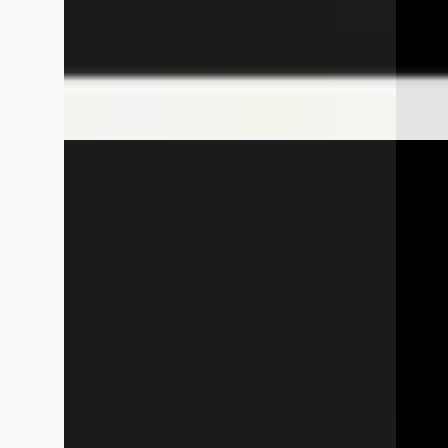
Hoogeveen
4,2
(
290
)
Hooge
Bekijk aanbieding →
Bekijk
Vergelijk
Vergelijk
Mercedes-Benz Sprinter
·
2024
Merce
315 RWD PRO
250e B
€ 46.850
€ 46.8
v.a. € 993/mnd
v.a. €
Boven markt
Boven 
2024 · 10 km · Diesel · Automaat
2026 · 
Autom
Wensink Mercedes-Benz Hoogeveen
·
Hoogeveen
4,2
(
290
)
Wensin
Bekijk aanbieding →
Hooge