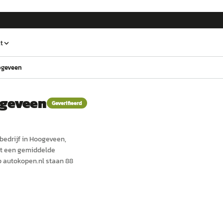
t
ogeveen
ogeveen
Geverifieerd
bedrijf in
Hoogeveen
,
ft een gemiddelde
 autokopen.nl staan 88