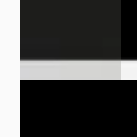
Marktconform
Marktc
2020 · 102.645 km · Benzine · Automaat
2025 · 
Wensink Mercedes-Benz Hoogeveen
·
Wensin
Hoogeveen
4,2
(
290
)
Hooge
Bekijk aanbieding →
Bekijk
Vergelijk
Vergelijk
Mercedes-Benz CLA-Klasse
·
2025
Merce
180 Shooting Brake Star Edition Luxury line
180 Bu
€ 36.850
€ 37.85
v.a. € 781/mnd
v.a. €
Marktconform
Boven 