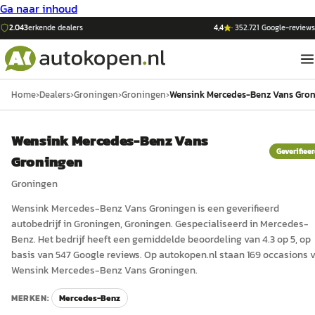
Ga naar inhoud
2.043
erkende dealers
4,4
·
352.721
Google-reviews
Home
›
Dealers
›
Groningen
›
Groningen
›
Wensink Mercedes-Benz Vans Gro
Wensink Mercedes-Benz Vans
Geverifiee
Groningen
Groningen
Wensink Mercedes-Benz Vans Groningen
is een
geverifieerd
auto
bedrijf in
Groningen
, Groningen
.
Gespecialiseerd in Mercedes-
Benz.
Het bedrijf heeft een gemiddelde beoordeling van 4.3 op 5, op
basis van 547 Google reviews.
Op autokopen.nl staan 169 occasions 
Wensink Mercedes-Benz Vans Groningen.
MERKEN:
Mercedes-Benz