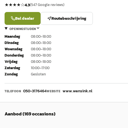
★★★★
☆
4.3
(
547
Google reviews)
Bel dealer
Routebeschrijving
OPENINGSTIJDEN
Maandag
08:00–18:00
Dinsdag
08:00–18:00
Woensdag
08:00–18:00
Donderdag
08:00–18:00
Vrijdag
08:00–18:00
Zaterdag
10:00–17:00
Zondag
Gesloten
050-3176464
www.wensink.nl
TELEFOON
WEBSITE
Aanbod (169 occasions)