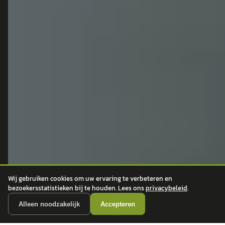
BMW
Mercedes-Benz
Audi
Ford
Opel
Peugeot
ONTDEK
CONTACT
Auto's
info@
autokopen.nl
+31 53 208 4490
Nieuws
Josink Maatweg 43
Marktdata
7545 PS Enschede
Auto's per regio
Wij gebruiken cookies om uw ervaring te verbeteren en
Autoprijsindex
bezoekersstatistieken bij te houden. Lees ons
privacybeleid
.
Autotrends
Alleen noodzakelijk
Accepteren
Autowijzer
Zakelijk leasen