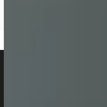
autokopen.nl geeft geen financieel advies en is niet bevoegd om vragen over
financiële producten te beantwoorden. Wij verwijzen door naar erkende, AFM-
vergunde partners.
POPULAIRE MERKEN
Volkswagen
Vind jouw volgende auto bij
Toyota
betrouwbare dealers.