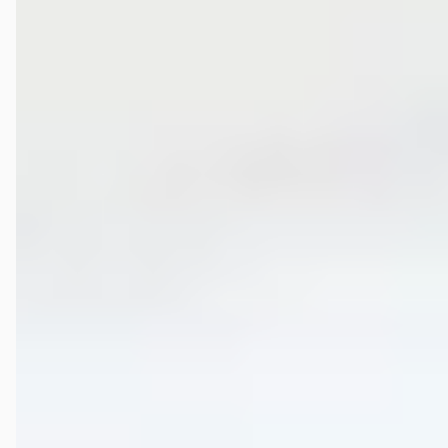
Vans Groningen?
Hoe wordt Wensink Mercedes-Benz Vans Groningen
beoordeeld?
Hoeveel occasions heeft Wensink Mercedes-Benz Vans
Groningen?
Welke brandstoftypen biedt Wensink Mercedes-Benz
Vans Groningen aan?
Welke automerken verkoopt Wensink Mercedes-Benz
Vans Groningen?
Hoe neem ik contact op met Wensink Mercedes-Benz
Vans Groningen?